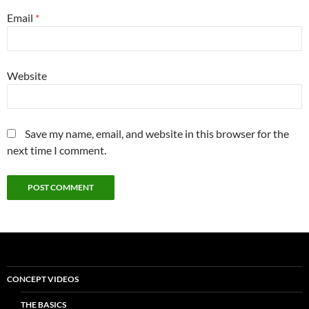
Email
*
Website
Save my name, email, and website in this browser for the
next time I comment.
CONCEPT VIDEOS
THE BASICS