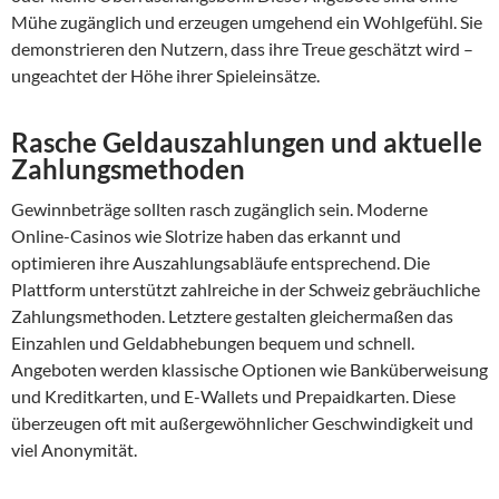
Mühe zugänglich und erzeugen umgehend ein Wohlgefühl. Sie
demonstrieren den Nutzern, dass ihre Treue geschätzt wird –
ungeachtet der Höhe ihrer Spieleinsätze.
Rasche Geldauszahlungen und aktuelle
Zahlungsmethoden
Gewinnbeträge sollten rasch zugänglich sein. Moderne
Online-Casinos wie Slotrize haben das erkannt und
optimieren ihre Auszahlungsabläufe entsprechend. Die
Plattform unterstützt zahlreiche in der Schweiz gebräuchliche
Zahlungsmethoden. Letztere gestalten gleichermaßen das
Einzahlen und Geldabhebungen bequem und schnell.
Angeboten werden klassische Optionen wie Banküberweisung
und Kreditkarten, und E-Wallets und Prepaidkarten. Diese
überzeugen oft mit außergewöhnlicher Geschwindigkeit und
viel Anonymität.