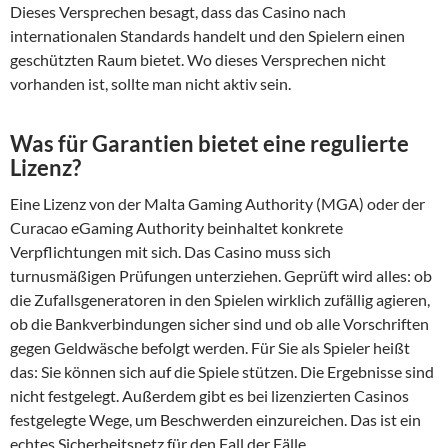
Dieses Versprechen besagt, dass das Casino nach
internationalen Standards handelt und den Spielern einen
geschützten Raum bietet. Wo dieses Versprechen nicht
vorhanden ist, sollte man nicht aktiv sein.
Was für Garantien bietet eine regulierte
Lizenz?
Eine Lizenz von der Malta Gaming Authority (MGA) oder der
Curacao eGaming Authority beinhaltet konkrete
Verpflichtungen mit sich. Das Casino muss sich
turnusmäßigen Prüfungen unterziehen. Geprüft wird alles: ob
die Zufallsgeneratoren in den Spielen wirklich zufällig agieren,
ob die Bankverbindungen sicher sind und ob alle Vorschriften
gegen Geldwäsche befolgt werden. Für Sie als Spieler heißt
das: Sie können sich auf die Spiele stützen. Die Ergebnisse sind
nicht festgelegt. Außerdem gibt es bei lizenzierten Casinos
festgelegte Wege, um Beschwerden einzureichen. Das ist ein
echtes Sicherheitsnetz für den Fall der Fälle.