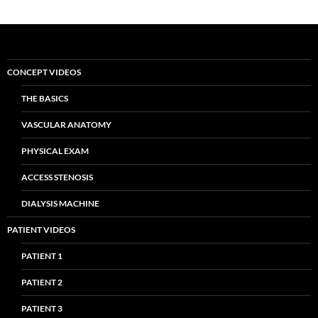
CONCEPT VIDEOS
THE BASICS
VASCULAR ANATOMY
PHYSICAL EXAM
ACCESS STENOSIS
DIALYSIS MACHINE
PATIENT VIDEOS
PATIENT 1
PATIENT 2
PATIENT 3