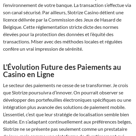
l’environnement de votre banque. La transaction s’effectue via
son canal sécurisé. Par ailleurs, Slotrize Casino détient une
licence délivrée par la Commission des Jeux de Hasard de
Belgique. Cette réglementation stricte dicte des normes
élevées pour la protection des données et l’équité des
transactions. Miser avec des méthodes locales et régulées
confère un vrai impression de sérénité.
L’Évolution Future des Paiements au
Casino en Ligne
Le secteur des paiements ne cesse de se transformer. Je crois
que Slotrize poursuivra d’innover. On pourrait observer se
développer des portefeuilles électroniques spécifiques ou une
intégration plus avancée des solutions de paiement mobile.
L’essentiel, c’est que leur stratégie de localisation semble bien
établie. En s’adaptant continuellement aux préférences belges,
Slotrize ne se présente pas seulement comme un prestataire