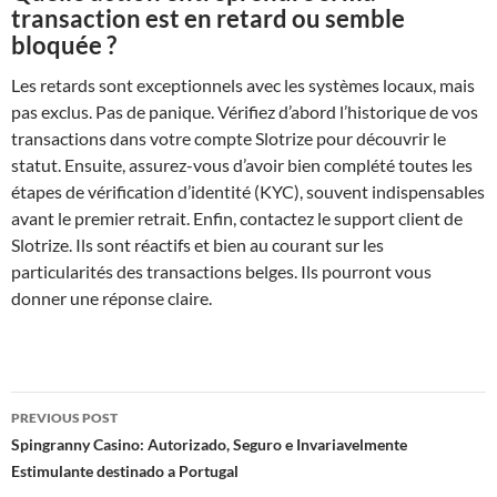
transaction est en retard ou semble
bloquée ?
Les retards sont exceptionnels avec les systèmes locaux, mais
pas exclus. Pas de panique. Vérifiez d’abord l’historique de vos
transactions dans votre compte Slotrize pour découvrir le
statut. Ensuite, assurez-vous d’avoir bien complété toutes les
étapes de vérification d’identité (KYC), souvent indispensables
avant le premier retrait. Enfin, contactez le support client de
Slotrize. Ils sont réactifs et bien au courant sur les
particularités des transactions belges. Ils pourront vous
donner une réponse claire.
Post
PREVIOUS POST
navigation
Spingranny Casino: Autorizado, Seguro e Invariavelmente
Estimulante destinado a Portugal