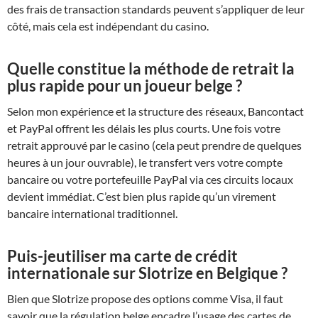
des frais de transaction standards peuvent s’appliquer de leur
côté, mais cela est indépendant du casino.
Quelle constitue la méthode de retrait la
plus rapide pour un joueur belge ?
Selon mon expérience et la structure des réseaux, Bancontact
et PayPal offrent les délais les plus courts. Une fois votre
retrait approuvé par le casino (cela peut prendre de quelques
heures à un jour ouvrable), le transfert vers votre compte
bancaire ou votre portefeuille PayPal via ces circuits locaux
devient immédiat. C’est bien plus rapide qu’un virement
bancaire international traditionnel.
Puis-jeutiliser ma carte de crédit
internationale sur Slotrize en Belgique ?
Bien que Slotrize propose des options comme Visa, il faut
savoir que la régulation belge encadre l’usage des cartes de