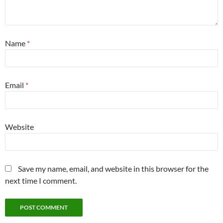
Name
*
Email
*
Website
Save my name, email, and website in this browser for the
next time I comment.