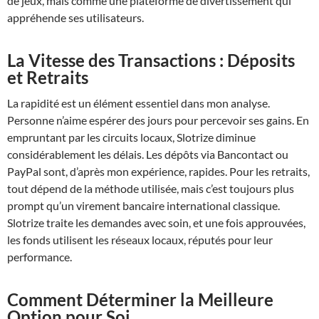
de jeux, mais comme une plateforme de divertissement qui
appréhende ses utilisateurs.
La Vitesse des Transactions : Déposits
et Retraits
La rapidité est un élément essentiel dans mon analyse.
Personne n’aime espérer des jours pour percevoir ses gains. En
empruntant par les circuits locaux, Slotrize diminue
considérablement les délais. Les dépôts via Bancontact ou
PayPal sont, d’après mon expérience, rapides. Pour les retraits,
tout dépend de la méthode utilisée, mais c’est toujours plus
prompt qu’un virement bancaire international classique.
Slotrize traite les demandes avec soin, et une fois approuvées,
les fonds utilisent les réseaux locaux, réputés pour leur
performance.
Comment Déterminer la Meilleure
Option pour Soi