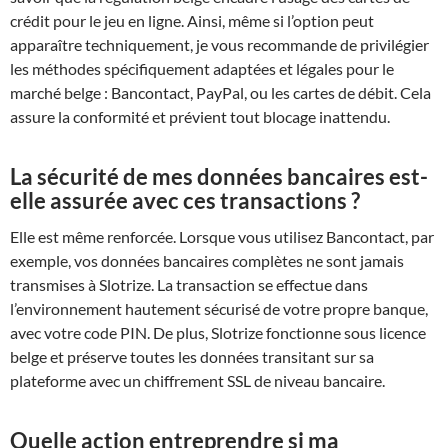
crédit pour le jeu en ligne. Ainsi, même si l’option peut
apparaître techniquement, je vous recommande de privilégier
les méthodes spécifiquement adaptées et légales pour le
marché belge : Bancontact, PayPal, ou les cartes de débit. Cela
assure la conformité et prévient tout blocage inattendu.
La sécurité de mes données bancaires est-
elle assurée avec ces transactions ?
Elle est même renforcée. Lorsque vous utilisez Bancontact, par
exemple, vos données bancaires complètes ne sont jamais
transmises à Slotrize. La transaction se effectue dans
l’environnement hautement sécurisé de votre propre banque,
avec votre code PIN. De plus, Slotrize fonctionne sous licence
belge et préserve toutes les données transitant sur sa
plateforme avec un chiffrement SSL de niveau bancaire.
Quelle action entreprendre si ma