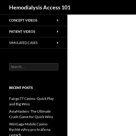
Search
Hemodialysis Access 101
Skip
CONCEPT VIDEOS
to
content
PATIENT VIDEOS
SIMULATED CASES
Search
for:
RECENT POSTS
Fairgo77 Casino: Quick Play
and Big Wins
AviaMasters: The Ultimate
Crash Game for Quick Wins
WinGaga Mobile Casino:
Rychlé výhry pro hráče na
cestách