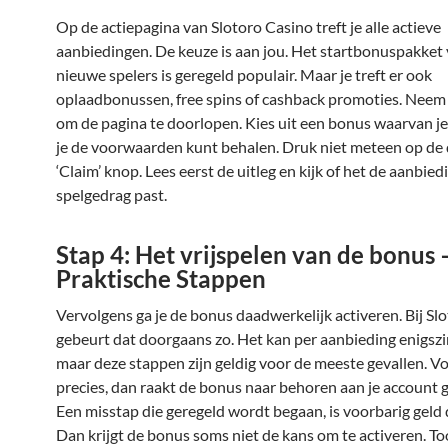
Op de actiepagina van Slotoro Casino treft je alle actieve
aanbiedingen. De keuze is aan jou. Het startbonuspakket
nieuwe spelers is geregeld populair. Maar je treft er ook
oplaadbonussen, free spins of cashback promoties. Neem
om de pagina te doorlopen. Kies uit een bonus waarvan je
je de voorwaarden kunt behalen. Druk niet meteen op de 
‘Claim’ knop. Lees eerst de uitleg en kijk of het de aanbiedi
spelgedrag past.
Stap 4: Het vrijspelen van de bonus 
Praktische Stappen
Vervolgens ga je de bonus daadwerkelijk activeren. Bij Sl
gebeurt dat doorgaans zo. Het kan per aanbieding enigszi
maar deze stappen zijn geldig voor de meeste gevallen. Vo
precies, dan raakt de bonus naar behoren aan je account 
Een misstap die geregeld wordt begaan, is voorbarig geld
Dan krijgt de bonus soms niet de kans om te activeren. T