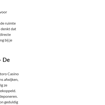
 voor
 de ruimte
 denkt dat
directe
ng bij je
– De
otoro Casino
ns afwijken,
lg ze
gekoppeld.
 deponeren.
oon geduldig