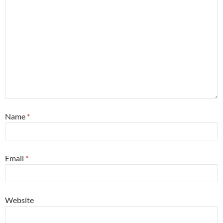
Name
*
Email
*
Website