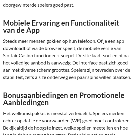
doorgewinterde spelers goed past.
Mobiele Ervaring en Functionaliteit
van de App
Steeds meer mensen gokken op hun telefoon. Of je een app
downloadt of via de browser speelt, de mobiele versie van
Slotlair Casino functioneert soepel. De site laadt snel en bijna
het volledige aanbod is aanwezig. De interface past zich goed
aan met diverse schermgroottes. Spelers zijn tevreden over de
stabiliteit, zelfs als ze onderweg een paar spins willen plaatsen.
Bonusaanbiedingen en Promotionele
Aanbiedingen
Het welkomstpakket is meestal verleidelijk. Spelers merken
echter op dat je de voorwaarden (WR) goed moet controleren.
Bekijk altijd de hoogste inzet, welke spellen meetellen en hoe
lang je de bonus mag benutten. Periodieke acties, zoals