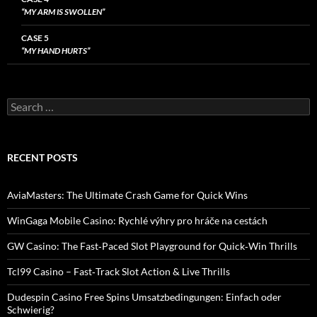
“MY ARM IS SWOLLEN”
CASE 5
“MY HAND HURTS”
Search
for:
RECENT POSTS
AviaMasters: The Ultimate Crash Game for Quick Wins
WinGaga Mobile Casino: Rychlé výhry pro hráče na cestách
GW Casino: The Fast‑Paced Slot Playground for Quick‑Win Thrills
Tcl99 Casino – Fast‑Track Slot Action & Live Thrills
Dudespin Casino Free Spins Umsatzbedingungen: Einfach oder
Schwierig?