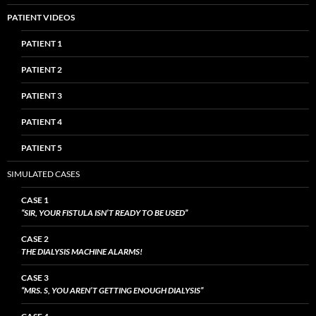
PATIENT VIDEOS
PATIENT 1
PATIENT 2
PATIENT 3
PATIENT 4
PATIENT 5
SIMULATED CASES
CASE 1
“SIR, YOUR FISTULA ISN’T READY TO BE USED”
CASE 2
THE DIALYSIS MACHINE ALARMS!
CASE 3
“MRS. S, YOU AREN’T GETTING ENOUGH DIALYSIS”