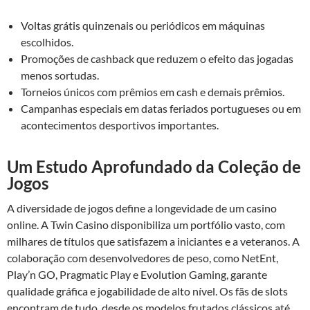
Voltas grátis quinzenais ou periódicos em máquinas
escolhidos.
Promoções de cashback que reduzem o efeito das jogadas
menos sortudas.
Torneios únicos com prêmios em cash e demais prêmios.
Campanhas especiais em datas feriados portugueses ou em
acontecimentos desportivos importantes.
Um Estudo Aprofundado da Coleção de
Jogos
A diversidade de jogos define a longevidade de um casino
online. A Twin Casino disponibiliza um portfólio vasto, com
milhares de títulos que satisfazem a iniciantes e a veteranos. A
colaboração com desenvolvedores de peso, como NetEnt,
Play’n GO, Pragmatic Play e Evolution Gaming, garante
qualidade gráfica e jogabilidade de alto nível. Os fãs de slots
encontram de tudo, desde os modelos frutados clássicos até