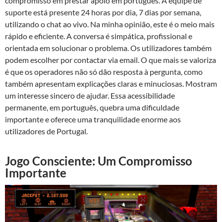
compromisso em prestar apoio em português. A equipe de
suporte está presente 24 horas por dia, 7 dias por semana,
utilizando o chat ao vivo. Na minha opinião, este é o meio mais
rápido e eficiente. A conversa é simpática, profissional e
orientada em solucionar o problema. Os utilizadores também
podem escolher por contactar via email. O que mais se valoriza
é que os operadores não só dão resposta à pergunta, como
também apresentam explicações claras e minuciosas. Mostram
um interesse sincero de ajudar. Essa acessibilidade
permanente, em português, quebra uma dificuldade
importante e oferece uma tranquilidade enorme aos
utilizadores de Portugal.
Jogo Consciente: Um Compromisso
Importante