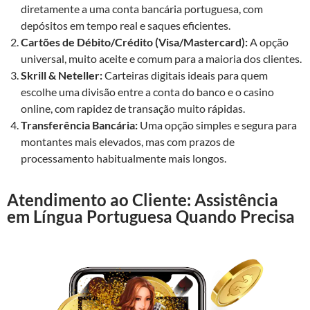
diretamente a uma conta bancária portuguesa, com
depósitos em tempo real e saques eficientes.
Cartões de Débito/Crédito (Visa/Mastercard):
A opção
universal, muito aceite e comum para a maioria dos clientes.
Skrill & Neteller:
Carteiras digitais ideais para quem
escolhe uma divisão entre a conta do banco e o casino
online, com rapidez de transação muito rápidas.
Transferência Bancária:
Uma opção simples e segura para
montantes mais elevados, mas com prazos de
processamento habitualmente mais longos.
Atendimento ao Cliente: Assistência
em Língua Portuguesa Quando Precisa