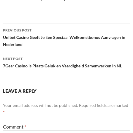
Post
PREVIOUS POST
navigation
Unibet Casino Geeft Je Een Speciaal Welkomstbonus Aanvragen in
Nederland
NEXT POST
7Gear Casino is Plaats Geluk en Vaardigheid Samenwerken in NL
LEAVE A REPLY
Your email address will not be published.
Required fields are marked
*
Comment
*