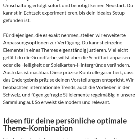
Umschaltung erfolgt sofort und benötigt keinen Neustart. Du
kannst in Echtzeit experimentieren, bis dein ideales Setup
gefunden ist.
Für diejenigen, die es exakt nehmen, stellen wir erweiterte
Anpassungsoptionen zur Verfügung. Du kannst einzelne
Elemente in eines Themes eigenständig justieren. Vielleicht
gefällt du die Grundfarbe, willst aber die Schriftart anpassen
oder die Helligkeit der Spielkarten-Hintergründe verändern.
Auch das ist machbar. Diese präzise Kontrolle garantiert, dass
das Endergebnis präzise deinen Vorstellungen entspricht. Wir
beobachten internationale Trends, auch die Vorlieben in der
Schweiz, und fügen gefragte Stilelemente regelmäßig in unsere
Sammlung auf. So erweist sie modern und relevant.
Ideen für deine persönliche optimale
Theme-Kombination