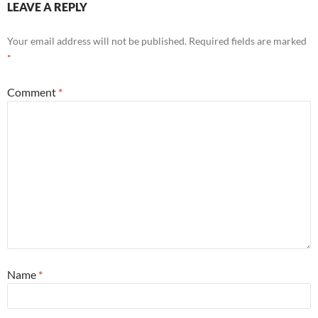
LEAVE A REPLY
Your email address will not be published.
Required fields are marked
*
Comment
*
Name
*