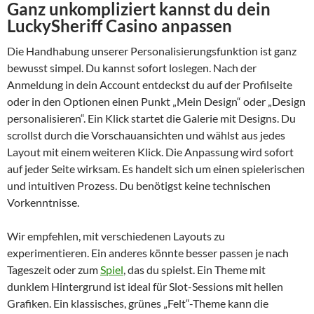
Ganz unkompliziert kannst du dein
LuckySheriff Casino anpassen
Die Handhabung unserer Personalisierungsfunktion ist ganz
bewusst simpel. Du kannst sofort loslegen. Nach der
Anmeldung in dein Account entdeckst du auf der Profilseite
oder in den Optionen einen Punkt „Mein Design“ oder „Design
personalisieren“. Ein Klick startet die Galerie mit Designs. Du
scrollst durch die Vorschauansichten und wählst aus jedes
Layout mit einem weiteren Klick. Die Anpassung wird sofort
auf jeder Seite wirksam. Es handelt sich um einen spielerischen
und intuitiven Prozess. Du benötigst keine technischen
Vorkenntnisse.
Wir empfehlen, mit verschiedenen Layouts zu
experimentieren. Ein anderes könnte besser passen je nach
Tageszeit oder zum
Spiel
, das du spielst. Ein Theme mit
dunklem Hintergrund ist ideal für Slot-Sessions mit hellen
Grafiken. Ein klassisches, grünes „Felt“-Theme kann die