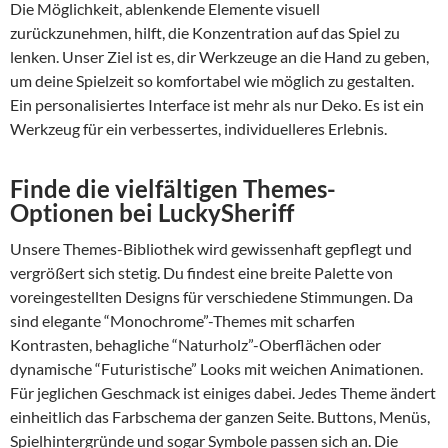
Die Möglichkeit, ablenkende Elemente visuell
zurückzunehmen, hilft, die Konzentration auf das Spiel zu
lenken. Unser Ziel ist es, dir Werkzeuge an die Hand zu geben,
um deine Spielzeit so komfortabel wie möglich zu gestalten.
Ein personalisiertes Interface ist mehr als nur Deko. Es ist ein
Werkzeug für ein verbessertes, individuelleres Erlebnis.
Finde die vielfältigen Themes-
Optionen bei LuckySheriff
Unsere Themes-Bibliothek wird gewissenhaft gepflegt und
vergrößert sich stetig. Du findest eine breite Palette von
voreingestellten Designs für verschiedene Stimmungen. Da
sind elegante “Monochrome”-Themes mit scharfen
Kontrasten, behagliche “Naturholz”-Oberflächen oder
dynamische “Futuristische” Looks mit weichen Animationen.
Für jeglichen Geschmack ist einiges dabei. Jedes Theme ändert
einheitlich das Farbschema der ganzen Seite. Buttons, Menüs,
Spielhintergründe und sogar Symbole passen sich an. Die