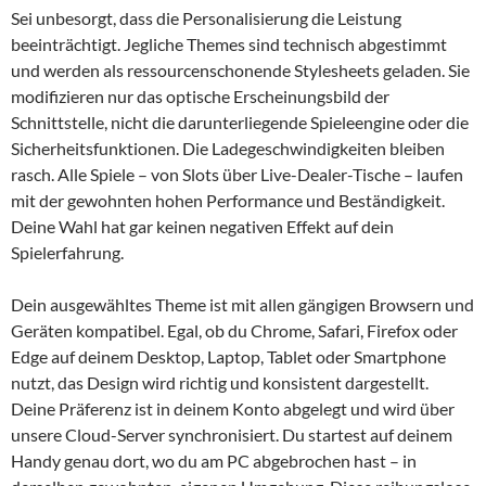
Sei unbesorgt, dass die Personalisierung die Leistung
beeinträchtigt. Jegliche Themes sind technisch abgestimmt
und werden als ressourcenschonende Stylesheets geladen. Sie
modifizieren nur das optische Erscheinungsbild der
Schnittstelle, nicht die darunterliegende Spieleengine oder die
Sicherheitsfunktionen. Die Ladegeschwindigkeiten bleiben
rasch. Alle Spiele – von Slots über Live-Dealer-Tische – laufen
mit der gewohnten hohen Performance und Beständigkeit.
Deine Wahl hat gar keinen negativen Effekt auf dein
Spielerfahrung.
Dein ausgewähltes Theme ist mit allen gängigen Browsern und
Geräten kompatibel. Egal, ob du Chrome, Safari, Firefox oder
Edge auf deinem Desktop, Laptop, Tablet oder Smartphone
nutzt, das Design wird richtig und konsistent dargestellt.
Deine Präferenz ist in deinem Konto abgelegt und wird über
unsere Cloud-Server synchronisiert. Du startest auf deinem
Handy genau dort, wo du am PC abgebrochen hast – in