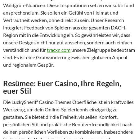
Waldgrün-Nuancen. Diese Inspirationen setzen wir subtil und
ansprechend um. Sie sollen ein Gefühl von Heimat und
Vertrautheit wecken, ohne direkt zu sein. Unser Research
integriert Feedback von Spielern aus der gesamten DACH-
Region mit in die Entwicklung ein. So gewährleisten wir, dass
unsere Designs nicht nur gut aussehen, sondern auch einfach
verständlich und für
tracxn.com
unsere Zielgruppe bedeutsam
sind. Es ist eine Gratwanderung zwischen globalem Appeal
und regionalem Gespür.
Resümee: Euer Casino, Ihre Regeln,
euer Stil
Die LuckySheriff Casino Themes Oberfläche ist ein kraftvolles
Werkzeug, um dein Online-Spielerlebnis einzigartig zu
gestalten. Sie bietet dir die Freiheit, visuellen Komfort,
persönlichen Stil und praktische Benutzerfreundlichkeit nach
deinen persönlichen Vorlieben zu kombinieren. Insbesondere