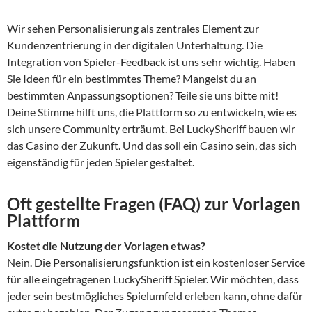
Wir sehen Personalisierung als zentrales Element zur
Kundenzentrierung in der digitalen Unterhaltung. Die
Integration von Spieler-Feedback ist uns sehr wichtig. Haben
Sie Ideen für ein bestimmtes Theme? Mangelst du an
bestimmten Anpassungsoptionen? Teile sie uns bitte mit!
Deine Stimme hilft uns, die Plattform so zu entwickeln, wie es
sich unsere Community erträumt. Bei LuckySheriff bauen wir
das Casino der Zukunft. Und das soll ein Casino sein, das sich
eigenständig für jeden Spieler gestaltet.
Oft gestellte Fragen (FAQ) zur Vorlagen
Plattform
Kostet die Nutzung der Vorlagen etwas?
Nein. Die Personalisierungsfunktion ist ein kostenloser Service
für alle eingetragenen LuckySheriff Spieler. Wir möchten, dass
jeder sein bestmögliches Spielumfeld erleben kann, ohne dafür