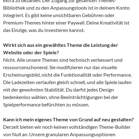
extra zu bezahlen. Der Zugang zur gesamten Themes-
Bibliothek und zu den Anpassungstools ist in deinem Konto
integriert. Es gibt keine unsichtbaren Gebühren oder
Premium-Themes hinter einer Paywall. Deine Kreativität ist
das Einzige, was du investieren kannst.
Wirkt sich aus ein gewähltes Theme die Leistung der
Website oder der Spiele?
Nicht. Alle unsere Themes sind technisch verbessert und
ressourcenschonend. Sie modifizieren nur das visuelle
Erscheinungsbild, nicht die Funktionalität oder Performance.
Die Ladezeiten verlaufen gleich schnell, und alle Spiele laufen
mit der gewohnten Stabilität. Du darfst jedes Design
bedenkenlos wählen, ohne Beeinträchtigungen bei der
Spielperformance befürchten zu müssen.
Kann ich mein eigenes Theme von Grund auf neu gestalten?
Derzeit bieten wir noch keinen vollständigen Theme-Builder
von Null an. Unsere granularen Anpassungsoptionen