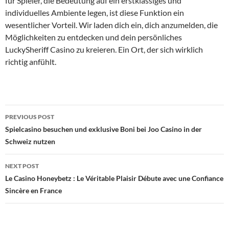
für Spieler, die Bedeutung auf ein erstklassiges und
individuelles Ambiente legen, ist diese Funktion ein
wesentlicher Vorteil. Wir laden dich ein, dich anzumelden, die
Möglichkeiten zu entdecken und dein persönliches
LuckySheriff Casino zu kreieren. Ein Ort, der sich wirklich
richtig anfühlt.
Post
PREVIOUS POST
navigation
Spielcasino besuchen und exklusive Boni bei Joo Casino in der
Schweiz nutzen
NEXT POST
Le Casino Honeybetz : Le Véritable Plaisir Débute avec une Confiance
Sincère en France