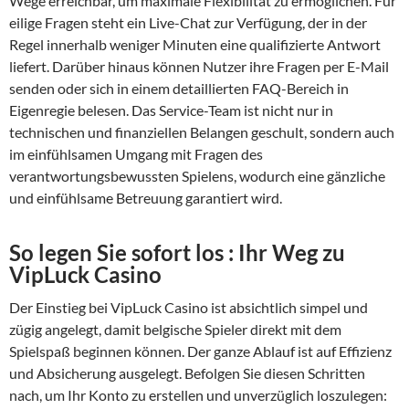
Wege erreichbar, um maximale Flexibilität zu ermöglichen. Für
eilige Fragen steht ein Live-Chat zur Verfügung, der in der
Regel innerhalb weniger Minuten eine qualifizierte Antwort
liefert. Darüber hinaus können Nutzer ihre Fragen per E-Mail
senden oder sich in einem detaillierten FAQ-Bereich in
Eigenregie belesen. Das Service-Team ist nicht nur in
technischen und finanziellen Belangen geschult, sondern auch
im einfühlsamen Umgang mit Fragen des
verantwortungsbewussten Spielens, wodurch eine gänzliche
und einfühlsame Betreuung garantiert wird.
So legen Sie sofort los : Ihr Weg zu
VipLuck Casino
Der Einstieg bei VipLuck Casino ist absichtlich simpel und
zügig angelegt, damit belgische Spieler direkt mit dem
Spielspaß beginnen können. Der ganze Ablauf ist auf Effizienz
und Absicherung ausgelegt. Befolgen Sie diesen Schritten
nach, um Ihr Konto zu erstellen und unverzüglich loszulegen: