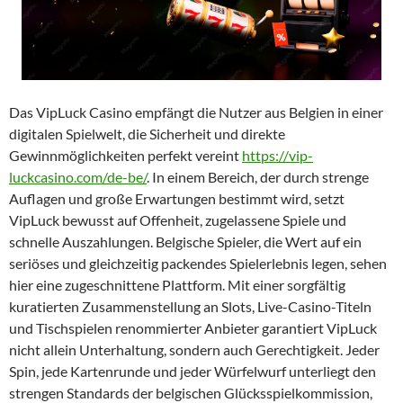
Das VipLuck Casino empfängt die Nutzer aus Belgien in einer
digitalen Spielwelt, die Sicherheit und direkte
Gewinnmöglichkeiten perfekt vereint
https://vip-
luckcasino.com/de-be/
. In einem Bereich, der durch strenge
Auflagen und große Erwartungen bestimmt wird, setzt
VipLuck bewusst auf Offenheit, zugelassene Spiele und
schnelle Auszahlungen. Belgische Spieler, die Wert auf ein
seriöses und gleichzeitig packendes Spielerlebnis legen, sehen
hier eine zugeschnittene Plattform. Mit einer sorgfältig
kuratierten Zusammenstellung an Slots, Live-Casino-Titeln
und Tischspielen renommierter Anbieter garantiert VipLuck
nicht allein Unterhaltung, sondern auch Gerechtigkeit. Jeder
Spin, jede Kartenrunde und jeder Würfelwurf unterliegt den
strengen Standards der belgischen Glücksspielkommission,