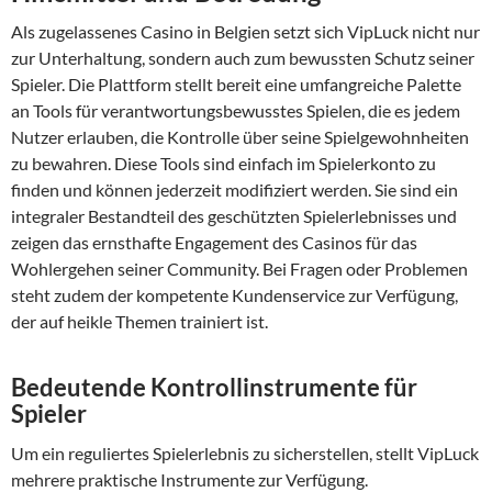
Als zugelassenes Casino in Belgien setzt sich VipLuck nicht nur
zur Unterhaltung, sondern auch zum bewussten Schutz seiner
Spieler. Die Plattform stellt bereit eine umfangreiche Palette
an Tools für verantwortungsbewusstes Spielen, die es jedem
Nutzer erlauben, die Kontrolle über seine Spielgewohnheiten
zu bewahren. Diese Tools sind einfach im Spielerkonto zu
finden und können jederzeit modifiziert werden. Sie sind ein
integraler Bestandteil des geschützten Spielerlebnisses und
zeigen das ernsthafte Engagement des Casinos für das
Wohlergehen seiner Community. Bei Fragen oder Problemen
steht zudem der kompetente Kundenservice zur Verfügung,
der auf heikle Themen trainiert ist.
Bedeutende Kontrollinstrumente für
Spieler
Um ein reguliertes Spielerlebnis zu sicherstellen, stellt VipLuck
mehrere praktische Instrumente zur Verfügung.