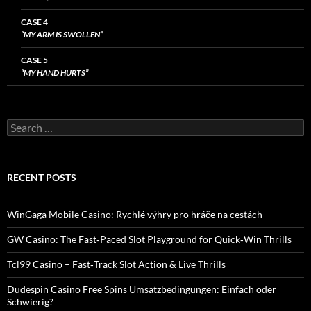
CASE 4
“MY ARM IS SWOLLEN”
CASE 5
“MY HAND HURTS”
Search
for:
RECENT POSTS
WinGaga Mobile Casino: Rychlé výhry pro hráče na cestách
GW Casino: The Fast‑Paced Slot Playground for Quick‑Win Thrills
Tcl99 Casino – Fast‑Track Slot Action & Live Thrills
Dudespin Casino Free Spins Umsatzbedingungen: Einfach oder
Schwierig?