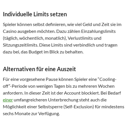
Individuelle Limits setzen
Spieler können selbst definieren, wie viel Geld und Zeit sie im
Casino ausgeben möchten. Dazu zählen Einzahlungslimits
(täglich, wöchentlich, monatlich), Verlustlimits und
Sitzungszeitlimits. Diese Limits sind verbindlich und tragen
dazu bei, das Budget im Blick zu behalten.
Alternativen für eine Auszeit
Für eine vorgesehene Pause können Spieler eine “Cooling-
off”-Periode von wenigen Tagen bis zu mehreren Wochen
anfordern. In dieser Zeit ist der Account blockiert. Bei Bedarf
einer
umfangreicheren Unterbrechung steht auch die
Möglichkeit einer Selbstsperre (Self-Exclusion) für mindestens
sechs Monate zur Verfügung.