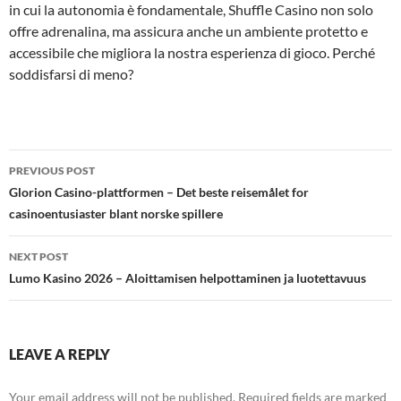
in cui la autonomia è fondamentale, Shuffle Casino non solo
offre adrenalina, ma assicura anche un ambiente protetto e
accessibile che migliora la nostra esperienza di gioco. Perché
soddisfarsi di meno?
Post
PREVIOUS POST
navigation
Glorion Casino-plattformen – Det beste reisemålet for
casinoentusiaster blant norske spillere
NEXT POST
Lumo Kasino 2026 – Aloittamisen helpottaminen ja luotettavuus
LEAVE A REPLY
Your email address will not be published.
Required fields are marked