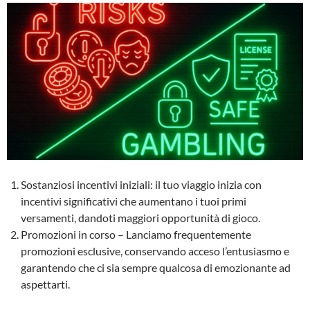
Sostanziosi incentivi iniziali: il tuo viaggio inizia con
incentivi significativi che aumentano i tuoi primi
versamenti, dandoti maggiori opportunità di gioco.
Promozioni in corso – Lanciamo frequentemente
promozioni esclusive, conservando acceso l’entusiasmo e
garantendo che ci sia sempre qualcosa di emozionante ad
aspettarti.