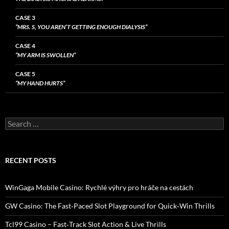
CASE 3
“MRS. S, YOU AREN’T GETTING ENOUGH DIALYSIS”
CASE 4
“MY ARM IS SWOLLEN”
CASE 5
“MY HAND HURTS”
Search
for:
RECENT POSTS
WinGaga Mobile Casino: Rychlé výhry pro hráče na cestách
GW Casino: The Fast‑Paced Slot Playground for Quick‑Win Thrills
Tcl99 Casino – Fast‑Track Slot Action & Live Thrills