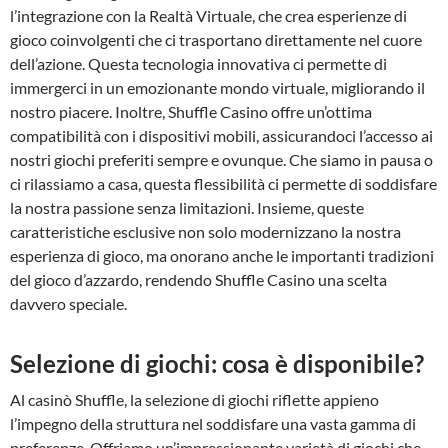
l’integrazione con la Realtà Virtuale, che crea esperienze di
gioco coinvolgenti che ci trasportano direttamente nel cuore
dell’azione. Questa tecnologia innovativa ci permette di
immergerci in un emozionante mondo virtuale, migliorando il
nostro piacere. Inoltre, Shuffle Casino offre un’ottima
compatibilità con i dispositivi mobili, assicurandoci l’accesso ai
nostri giochi preferiti sempre e ovunque. Che siamo in pausa o
ci rilassiamo a casa, questa flessibilità ci permette di soddisfare
la nostra passione senza limitazioni. Insieme, queste
caratteristiche esclusive non solo modernizzano la nostra
esperienza di gioco, ma onorano anche le importanti tradizioni
del gioco d’azzardo, rendendo Shuffle Casino una scelta
davvero speciale.
Selezione di giochi: cosa è disponibile?
Al casinò Shuffle, la selezione di giochi riflette appieno
l’impegno della struttura nel soddisfare una vasta gamma di
preferenze. Offriamo un’impressionante varietà di giochi che