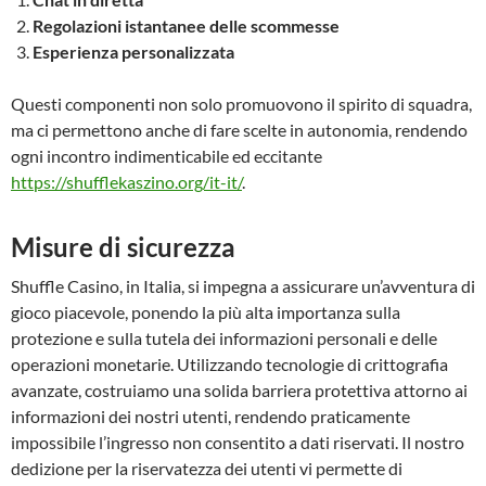
Regolazioni istantanee delle scommesse
Esperienza personalizzata
Questi componenti non solo promuovono il spirito di squadra,
ma ci permettono anche di fare scelte in autonomia, rendendo
ogni incontro indimenticabile ed eccitante
https://shufflekaszino.org/it-it/
.
Misure di sicurezza
Shuffle Casino, in Italia, si impegna a assicurare un’avventura di
gioco piacevole, ponendo la più alta importanza sulla
protezione e sulla tutela dei informazioni personali e delle
operazioni monetarie. Utilizzando tecnologie di crittografia
avanzate, costruiamo una solida barriera protettiva attorno ai
informazioni dei nostri utenti, rendendo praticamente
impossibile l’ingresso non consentito a dati riservati. Il nostro
dedizione per la riservatezza dei utenti vi permette di