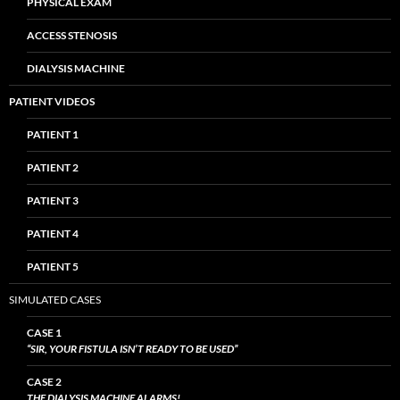
PHYSICAL EXAM
ACCESS STENOSIS
DIALYSIS MACHINE
PATIENT VIDEOS
PATIENT 1
PATIENT 2
PATIENT 3
PATIENT 4
PATIENT 5
SIMULATED CASES
CASE 1
“SIR, YOUR FISTULA ISN’T READY TO BE USED”
CASE 2
THE DIALYSIS MACHINE ALARMS!