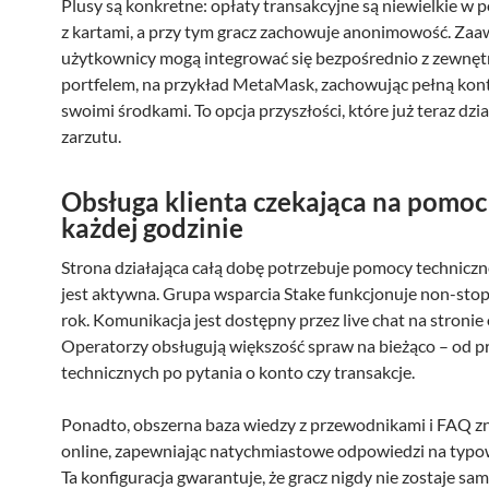
Plusy są konkretne: opłaty transakcyjne są niewielkie w
z kartami, a przy tym gracz zachowuje anonimowość. Za
użytkownicy mogą integrować się bezpośrednio z zewnę
portfelem, na przykład MetaMask, zachowując pełną kon
swoimi środkami. To opcja przyszłości, które już teraz dzi
zarzutu.
Obsługa klienta czekająca na pomoc
każdej godzinie
Strona działająca całą dobę potrzebuje pomocy techniczne
jest aktywna. Grupa wsparcia Stake funkcjonuje non-stop,
rok. Komunikacja jest dostępny przez live chat na stronie 
Operatorzy obsługują większość spraw na bieżąco – od 
technicznych po pytania o konto czy transakcje.
Ponadto, obszerna baza wiedzy z przewodnikami i FAQ zn
online, zapewniając natychmiastowe odpowiedzi na typo
Ta konfiguracja gwarantuje, że gracz nigdy nie zostaje sam