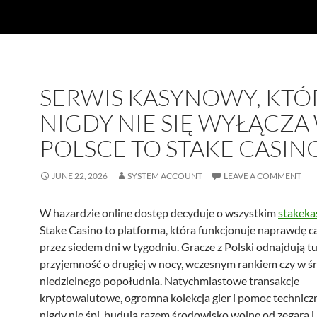
SERWIS KASYNOWY, KTÓ
NIGDY NIE SIĘ WYŁĄCZA
POLSCE TO STAKE CASIN
JUNE 22, 2026
SYSTEM ACCOUNT
LEAVE A COMMENT
W hazardzie online dostęp decyduje o wszystkim
stakeka
Stake Casino to platforma, która funkcjonuje naprawdę c
przez siedem dni w tygodniu. Gracze z Polski odnajdują t
przyjemność o drugiej w nocy, wczesnym rankiem czy w ś
niedzielnego popołudnia. Natychmiastowe transakcje
kryptowalutowe, ogromna kolekcja gier i pomoc techniczn
nigdy nie śpi, budują razem środowisko wolne od zegara i