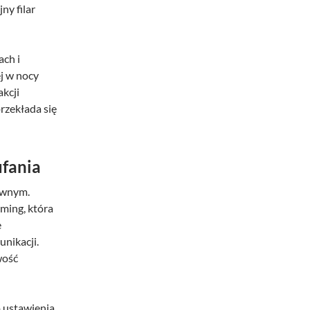
ny filar
ach i
j w nocy
kcji
rzekłada się
ufania
awnym.
ming, która
e
nikacji.
wość
 ustawienia