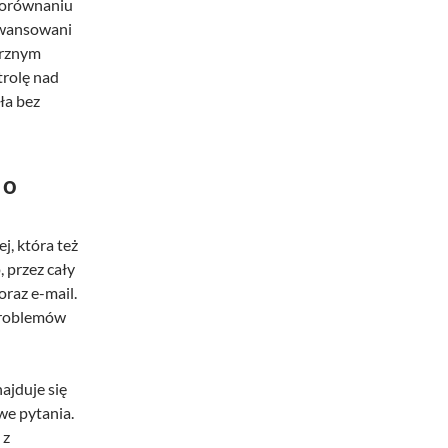
 porównaniu
awansowani
trznym
trolę nad
ała bez
 o
j, która też
 przez cały
oraz e-mail.
problemów
ajduje się
we pytania.
 z