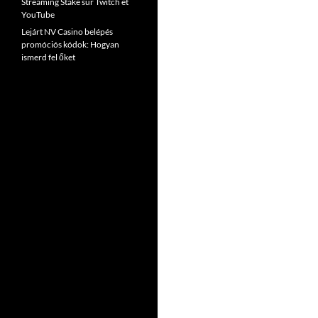
Streaming Stake sur Twitch et
YouTube
Lejárt NV Casino belépés
promóciós kódok: Hogyan
ismerd fel őket