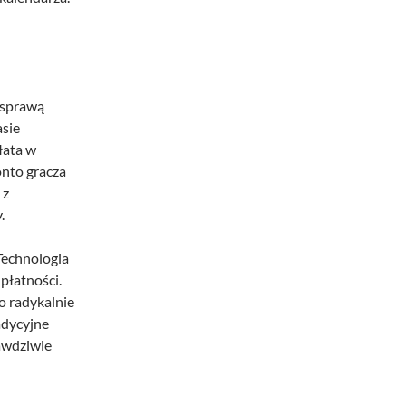
 sprawą
asie
łata w
onto gracza
 z
.
Technologia
 płatności.
o radykalnie
adycyjne
rawdziwie