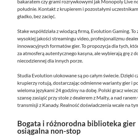
bakaratem czy grami rozrywkowymi jak Monopoly Live no
południe. Kontakt z krupierem i pozostałymi uczestnikam
gładko, bez zacięć.
Stake współdziała z wiodącą firmą, Evolution Gaming. To
wysokiej jakości streamingu video, profesjonalizmu deale
innowacyjnych formatów gier. To propozycja dla tych, któ
za atmosferą autentycznego kasyna, ale wybierają grę z 
niecodziennej dla innych porze.
Studia Evolution ulokowane są po całym świecie. Dzięki 
krupierzy rotują, dostarczając odmienne warianty gier i p
wieloma językami 24 godziny na dobę. Polski gracz wiec
szansę zasiąść przy stole z dealerem z Malty, a nad ranem
transmisji z Kanady. Realność doświadczenia wcale na tym 
Bogata i różnorodna biblioteka gier
osiągalna non-stop