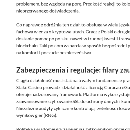
problemem, bez względu na porę. Prędkość reakcji to kolej
nieprzerwanego doświadczenia.
Co naprawdę odróżnia ten dział, to obsługa w wielu język
fachowa wiedza o kryptowalutach. Gracz z Polski o drugie
dostanie pomoc po polsku, nawet w trudnej kwestii transa
blockchain. Taki poziom wsparcia w sposób bezpośredni p
na komfort i poczucie bezpieczeństwa.
Zabezpieczenia i regulacje: filary za
Ciągła działalność musi stać na trwałym fundamencie pr
Stake Casino prowadzi działalność z licencją Curacao eGa
oferuje nadzorowany framework. Platforma wykorzystuj
zaawansowane szyfrowanie SSL do ochrony danych i komu
Niezależne audyty cyklicznie kontrolują rzetelność i loso
wyników gier (RNG).
Polityka świadomej gry zapewnia użytkownikom opcje do