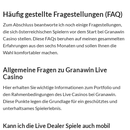
Häufig gestellte Fragestellungen (FAQ)
Zum Abschluss beantworte ich noch einige Fragestellungen,
die sich österreichischen Spielern vor dem Start bei Granawin
Casino stellen. Diese FAQs beruhen auf meinen gesammelten
Erfahrungen aus den sechs Monaten und sollen Ihnen die
Wahl komfortabler machen.
Allgemeine Fragen zu Granawin Live
Casino
Hier erhalten Sie wichtige Informationen zum Portfolio und
den Rahmenbedingungen des Live Casinos bei Granawin.
Diese Punkte legen die Grundlage für ein geschütztes und
unterhaltsames Spielerlebnis.
Kann ich die Live Dealer Spiele auch mobil