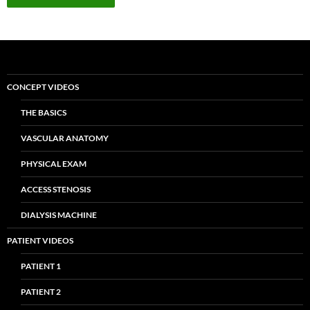
CONCEPT VIDEOS
THE BASICS
VASCULAR ANATOMY
PHYSICAL EXAM
ACCESS STENOSIS
DIALYSIS MACHINE
PATIENT VIDEOS
PATIENT 1
PATIENT 2