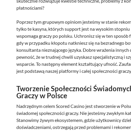
skutecznie rozwiązuje kwestie techniczne, problemy z ko
płatnościami?
Poprzez tym grupowym opiniom jesteśmy w stanie rek
tylko te kasyna, których support jest na wysokim stopniu
wspomaga graczy po polsku. Uchronisz się w ten sposób fr
gdy w przypadku kłopotu natkniesz się na bezradnego bo
konsultanta nieznającego języka. Dobre wrażenia innych 
pewność, że w trudnej chwili uzyskasz specjalistyczną i s
wsparcie. To następny element kształtujący ufność. Zaufa
jest podstawą naszej platformy i całej społeczności graczy
Tworzenie Społeczności Świadomyc
Graczy w Polsce
Nadrzędnym celem Scored Casino jest stworzenie w Pols
świadomej społeczności graczy. Nie jesteśmy zwykłym ka
Stanowimy żywym ekosystemem, gdzie użytkownicy dziel
doświadczeniami, ostrzegają przed problemami i rekome