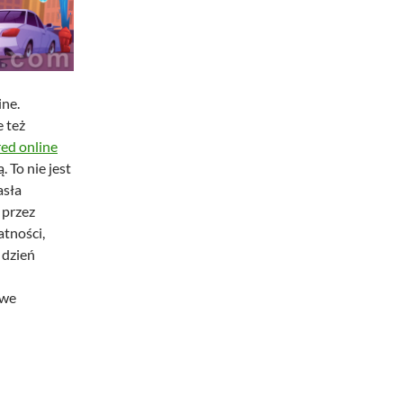
ine.
e też
red online
 To nie jest
asła
 przez
atności,
 dzień
owe