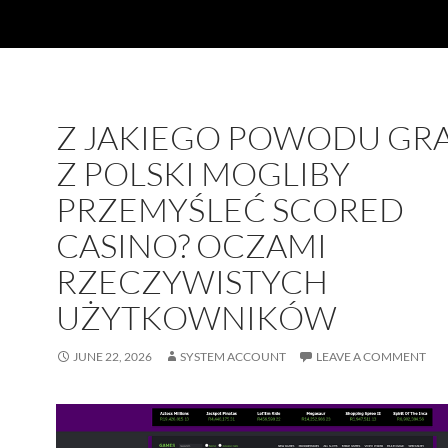
Z JAKIEGO POWODU GR
Z POLSKI MOGLIBY
PRZEMYŚLEĆ SCORED
CASINO? OCZAMI
RZECZYWISTYCH
UŻYTKOWNIKÓW
JUNE 22, 2026
SYSTEM ACCOUNT
LEAVE A COMMENT