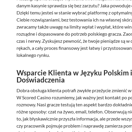
danym kasynie sprawdza się bez zarzutu? Jaka powoduje
Dzięki temu jesteś w stanie wybrać platformę z optymaln
Ciebie rozwiązaniami, bez testowania ich na własnej skó
zwracamy także uwagę na limity wpłat i wypłat, które wi
rozsądne i dopasowane do potrzeb polskiego gracza. Zao
czas i nerwy. Zyskujesz pewność, że twoje pieniądze są w
rękach, a cały proces finansowy jest łatwy i przystosowa
lokalnego rynku.
Wsparcie Klienta w Języku Polskim 
Doświadczenia
Dobra obsługa klienta potrafi zwykłe przeżycie zmienić w
W Scored Casino rozumiemy, jak ważny jest kontakt po pol
rozmowy. Nasi gracze testują ten aspekt bardzo dokładnie
różne sposoby: czat na żywo, email, telefon. Obserwują ni
to, jak błyskawicznie przyszła informacja, ale przede wszy
czy pracownik pojmuje problem i naprawdę zamierza pom