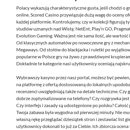
Polacy wykazują charakterystyczne gusta, jeśli chodzi o 
online. Scored Casino przywiązuje dużą wagę do oceny ofe
każdej platformie. Kontrolujemy, czy w kolekcji figurują t
studiów uznanych nad Wisłą: NetEnt, Play’n GO, Pragmat
Evolution Gaming. Ważna jest nie sama ilość, ale wartość i
Od klasycznych automatów po nowoczesne gry z mechan
Megaways. Od stołów do blackjacka i ruletki po wyjątko
popularne w Polsce gry na żywo z prawdziwymi krupieram
Dokładnie te kategorie nasi użytkownicy oceniają najskru
Wybrawszy kasyno przez nasz portal, możesz być pewien,
na platformę z ofertą dostosowaną do lokalnych upodoba
recenzenci uwzględniają także na detale techniczne. Czy g
dobrze zoptymalizowane na telefony? Czy rozgrywka jest
Czy interfejs i zasady są udostępnione po polsku? Całość 
Twoja zabawa była wygodna od pierwszej minuty. Nie mus
własną rękę przeglądać dziesiątek stron i zestawiać list gie
użytkownicy dokonali to już za Ciebie. Ich zbiorcza ocena 