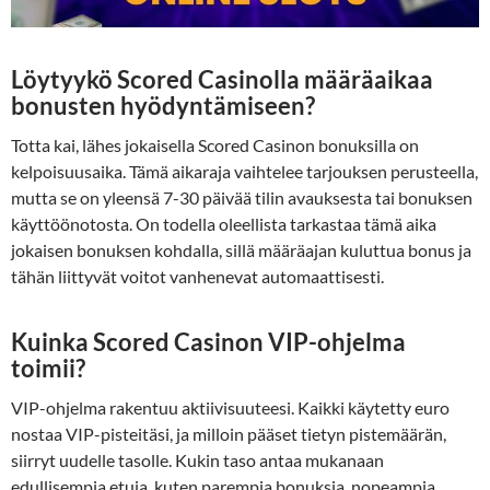
Löytyykö Scored Casinolla määräaikaa
bonusten hyödyntämiseen?
Totta kai, lähes jokaisella Scored Casinon bonuksilla on
kelpoisuusaika. Tämä aikaraja vaihtelee tarjouksen perusteella,
mutta se on yleensä 7-30 päivää tilin avauksesta tai bonuksen
käyttöönotosta. On todella oleellista tarkastaa tämä aika
jokaisen bonuksen kohdalla, sillä määräajan kuluttua bonus ja
tähän liittyvät voitot vanhenevat automaattisesti.
Kuinka Scored Casinon VIP-ohjelma
toimii?
VIP-ohjelma rakentuu aktiivisuuteesi. Kaikki käytetty euro
nostaa VIP-pisteitäsi, ja milloin pääset tietyn pistemäärän,
siirryt uudelle tasolle. Kukin taso antaa mukanaan
edullisempia etuja, kuten parempia bonuksia, nopeampia