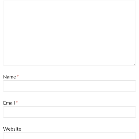
Name
*
Email
*
Website