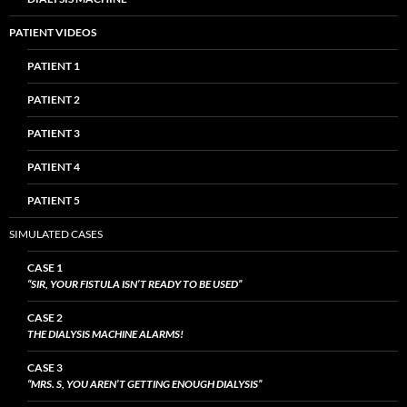
PATIENT VIDEOS
PATIENT 1
PATIENT 2
PATIENT 3
PATIENT 4
PATIENT 5
SIMULATED CASES
CASE 1
“SIR, YOUR FISTULA ISN’T READY TO BE USED”
CASE 2
THE DIALYSIS MACHINE ALARMS!
CASE 3
“MRS. S, YOU AREN’T GETTING ENOUGH DIALYSIS”