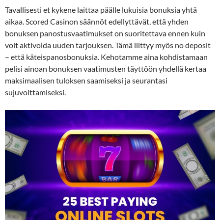
Tavallisesti et kykene laittaa päälle lukuisia bonuksia yhtä
aikaa. Scored Casinon säännöt edellyttävät, että yhden
bonuksen panostusvaatimukset on suoritettava ennen kuin
voit aktivoida uuden tarjouksen. Tämä liittyy myös no deposit
– että käteispanosbonuksia. Kehotamme aina kohdistamaan
pelisi ainoan bonuksen vaatimusten täyttöön yhdellä kertaa
maksimaalisen tuloksen saamiseksi ja seurantasi
sujuvoittamiseksi.