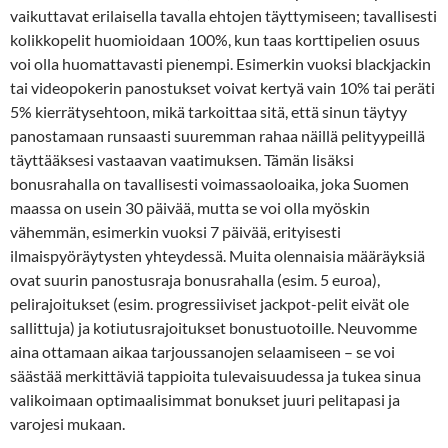
vaikuttavat erilaisella tavalla ehtojen täyttymiseen; tavallisesti
kolikkopelit huomioidaan 100%, kun taas korttipelien osuus
voi olla huomattavasti pienempi. Esimerkin vuoksi blackjackin
tai videopokerin panostukset voivat kertyä vain 10% tai peräti
5% kierrätysehtoon, mikä tarkoittaa sitä, että sinun täytyy
panostamaan runsaasti suuremman rahaa näillä pelityypeillä
täyttääksesi vastaavan vaatimuksen. Tämän lisäksi
bonusrahalla on tavallisesti voimassaoloaika, joka Suomen
maassa on usein 30 päivää, mutta se voi olla myöskin
vähemmän, esimerkin vuoksi 7 päivää, erityisesti
ilmaispyöräytysten yhteydessä. Muita olennaisia määräyksiä
ovat suurin panostusraja bonusrahalla (esim. 5 euroa),
pelirajoitukset (esim. progressiiviset jackpot-pelit eivät ole
sallittuja) ja kotiutusrajoitukset bonustuotoille. Neuvomme
aina ottamaan aikaa tarjoussanojen selaamiseen – se voi
säästää merkittäviä tappioita tulevaisuudessa ja tukea sinua
valikoimaan optimaalisimmat bonukset juuri pelitapasi ja
varojesi mukaan.