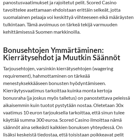
panostusvaatimukset ja rajoitetut pelit. Scored Casino
tavoittelee asettamaan ehdoistaan erittäin selkeät, jotta
suomalainen pelaaja voi keskittyä viihteeseen eikä määräysten
tulkintaan. Tämä avoimuus on tärkeä tekijä varmuuden
kehittämisessä Suomen markkinoilla.
Bonusehtojen Ymmärtäminen:
Kierrätysehdot ja Muutkin Säännöt
Tarjousehtojen, varsinkin kierrätysehtojen (wagering
requirement), hahmottaminen on tärkeää
menestyksekkääseen bonusten hyödyntämiseen.
Kierräytysvaatimus tarkoittaa kuinka monta kertoja
bonusraha (ja joskus myös talletus) on panostettava peleissä
aikaisemmin kuin tuotot pystytään nostaa. Oletetaan 30x
vaatimus 10 euron tarjouksella tarkoittaa, että sinun tulee
käyttää summa 300 euroa. Scored Casino ilmoittaa nämä
säännöt aina selkeästi kaikkien bonuksen yhteydessä. On
lisäksi keskeistä tiedostaa, että toisistaan poikkeavat pelit