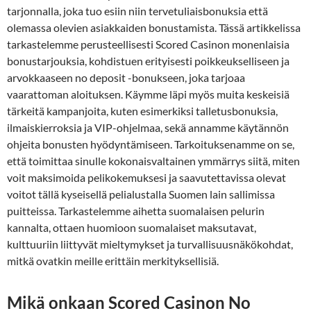
tarjonnalla, joka tuo esiin niin tervetuliaisbonuksia että
olemassa olevien asiakkaiden bonustamista. Tässä artikkelissa
tarkastelemme perusteellisesti Scored Casinon monenlaisia
bonustarjouksia, kohdistuen erityisesti poikkeukselliseen ja
arvokkaaseen no deposit -bonukseen, joka tarjoaa
vaarattoman aloituksen. Käymme läpi myös muita keskeisiä
tärkeitä kampanjoita, kuten esimerkiksi talletusbonuksia,
ilmaiskierroksia ja VIP-ohjelmaa, sekä annamme käytännön
ohjeita bonusten hyödyntämiseen. Tarkoituksenamme on se,
että toimittaa sinulle kokonaisvaltainen ymmärrys siitä, miten
voit maksimoida pelikokemuksesi ja saavutettavissa olevat
voitot tällä kyseisellä pelialustalla Suomen lain sallimissa
puitteissa. Tarkastelemme aihetta suomalaisen pelurin
kannalta, ottaen huomioon suomalaiset maksutavat,
kulttuuriin liittyvät mieltymykset ja turvallisuusnäkökohdat,
mitkä ovatkin meille erittäin merkityksellisiä.
Mikä onkaan Scored Casinon No