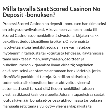
Millä tavalla Saat Scored Casinon No
Deposit -bonuksen?
Prosessi Scored Casinon no deposit -bonuksen hankkimiseksi
on tehty suoraviivaiseksi. Alkuvaiheen vaihe on luoda tili
Scored Casinon suomenkielisellä sivustolla, kirjaten kaikki
pakolliset tiedot täsmälleen ja oikein. On olennaista
hyödyntää aitoja henkilötietoja, sillä ne varmistetaan
myöhemmin talletusta tai kotiutusta tehdessä. Käytännössä
tämä merkitsee nimen, syntymäajan, osoitteen ja
puhelinnumeron kirjaamista ilman virheitä; ongelmien
ehkäisemiseksi kehotamme antamaan henkilötietoja, jotka
täsmäävät pankkitilisi tietoja. Kun tili on aktivoitu ja
todennettu sähköpostitse, bonus aktivoituu yleensä
automaattisesti tai saat siitä tiedon henkilökohtaiseen
viestilaatikkoosi kasinon alueella. Joissain tapauksissa saatat
joutua käymään bonukset-osiossa aktivoimassa tarjouksen
manuaalisesti; tämä sivu löytyy yleensä yläpalkista tai