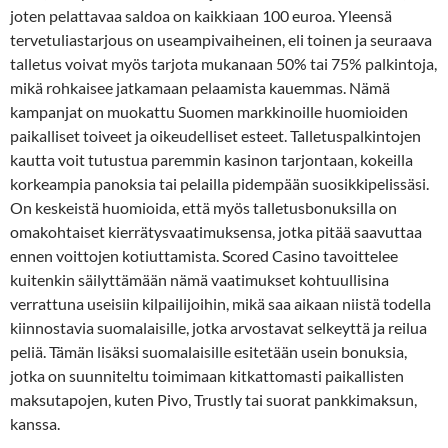
joten pelattavaa saldoa on kaikkiaan 100 euroa. Yleensä
tervetuliastarjous on useampivaiheinen, eli toinen ja seuraava
talletus voivat myös tarjota mukanaan 50% tai 75% palkintoja,
mikä rohkaisee jatkamaan pelaamista kauemmas. Nämä
kampanjat on muokattu Suomen markkinoille huomioiden
paikalliset toiveet ja oikeudelliset esteet. Talletuspalkintojen
kautta voit tutustua paremmin kasinon tarjontaan, kokeilla
korkeampia panoksia tai pelailla pidempään suosikkipelissäsi.
On keskeistä huomioida, että myös talletusbonuksilla on
omakohtaiset kierrätysvaatimuksensa, jotka pitää saavuttaa
ennen voittojen kotiuttamista. Scored Casino tavoittelee
kuitenkin säilyttämään nämä vaatimukset kohtuullisina
verrattuna useisiin kilpailijoihin, mikä saa aikaan niistä todella
kiinnostavia suomalaisille, jotka arvostavat selkeyttä ja reilua
peliä. Tämän lisäksi suomalaisille esitetään usein bonuksia,
jotka on suunniteltu toimimaan kitkattomasti paikallisten
maksutapojen, kuten Pivo, Trustly tai suorat pankkimaksun,
kanssa.