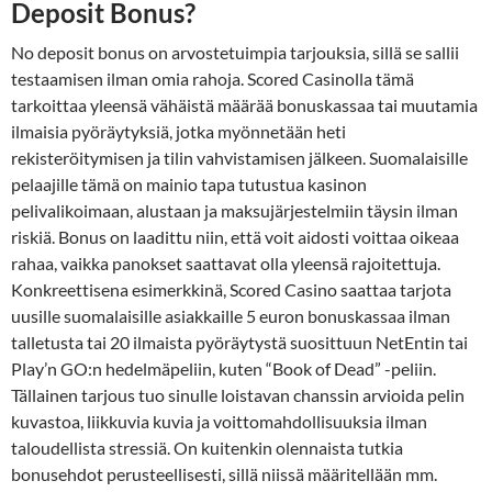
Deposit Bonus?
No deposit bonus on arvostetuimpia tarjouksia, sillä se sallii
testaamisen ilman omia rahoja. Scored Casinolla tämä
tarkoittaa yleensä vähäistä määrää bonuskassaa tai muutamia
ilmaisia pyöräytyksiä, jotka myönnetään heti
rekisteröitymisen ja tilin vahvistamisen jälkeen. Suomalaisille
pelaajille tämä on mainio tapa tutustua kasinon
pelivalikoimaan, alustaan ja maksujärjestelmiin täysin ilman
riskiä. Bonus on laadittu niin, että voit aidosti voittaa oikeaa
rahaa, vaikka panokset saattavat olla yleensä rajoitettuja.
Konkreettisena esimerkkinä, Scored Casino saattaa tarjota
uusille suomalaisille asiakkaille 5 euron bonuskassaa ilman
talletusta tai 20 ilmaista pyöräytystä suosittuun NetEntin tai
Play’n GO:n hedelmäpeliin, kuten “Book of Dead” -peliin.
Tällainen tarjous tuo sinulle loistavan chanssin arvioida pelin
kuvastoa, liikkuvia kuvia ja voittomahdollisuuksia ilman
taloudellista stressiä. On kuitenkin olennaista tutkia
bonusehdot perusteellisesti, sillä niissä määritellään mm.