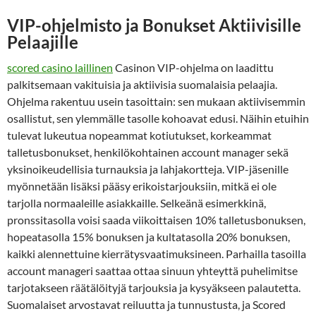
VIP-ohjelmisto ja Bonukset Aktiivisille
Pelaajille
scored casino laillinen
Casinon VIP-ohjelma on laadittu
palkitsemaan vakituisia ja aktiivisia suomalaisia pelaajia.
Ohjelma rakentuu usein tasoittain: sen mukaan aktiivisemmin
osallistut, sen ylemmälle tasolle kohoavat edusi. Näihin etuihin
tulevat lukeutua nopeammat kotiutukset, korkeammat
talletusbonukset, henkilökohtainen account manager sekä
yksinoikeudellisia turnauksia ja lahjakortteja. VIP-jäsenille
myönnetään lisäksi pääsy erikoistarjouksiin, mitkä ei ole
tarjolla normaaleille asiakkaille. Selkeänä esimerkkinä,
pronssitasolla voisi saada viikoittaisen 10% talletusbonuksen,
hopeatasolla 15% bonuksen ja kultatasolla 20% bonuksen,
kaikki alennettuine kierrätysvaatimuksineen. Parhailla tasoilla
account manageri saattaa ottaa sinuun yhteyttä puhelimitse
tarjotakseen räätälöityjä tarjouksia ja kysyäkseen palautetta.
Suomalaiset arvostavat reiluutta ja tunnustusta, ja Scored