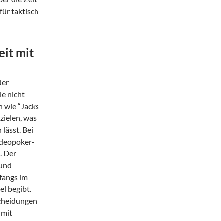
für taktisch
it mit
der
le nicht
n wie “Jacks
zielen, was
lässt. Bei
Videopoker-
. Der
 und
nfangs im
l begibt.
tscheidungen
 mit