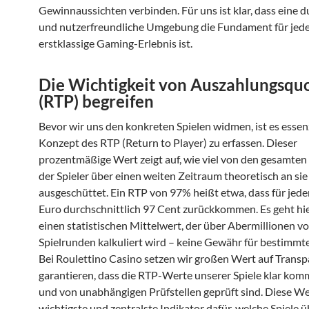
Gewinnaussichten verbinden. Für uns ist klar, dass eine d
und nutzerfreundliche Umgebung die Fundament für jed
erstklassige Gaming-Erlebnis ist.
Die Wichtigkeit von Auszahlungsqu
(RTP) begreifen
Bevor wir uns den konkreten Spielen widmen, ist es essenz
Konzept des RTP (Return to Player) zu erfassen. Dieser
prozentmäßige Wert zeigt auf, wie viel von den gesamten
der Spieler über einen weiten Zeitraum theoretisch an sie
ausgeschüttet. Ein RTP von 97% heißt etwa, dass für jed
Euro durchschnittlich 97 Cent zurückkommen. Es geht hi
einen statistischen Mittelwert, der über Abermillionen v
Spielrunden kalkuliert wird – keine Gewähr für bestimmte
Bei Roulettino Casino setzen wir großen Wert auf Trans
garantieren, dass die RTP-Werte unserer Spiele klar kom
und von unabhängigen Prüfstellen geprüft sind. Diese We
wichtigste und zentralste Indikator dafür, welche Spiele ü