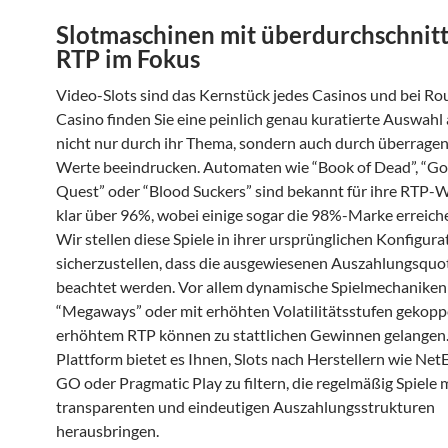
Slotmaschinen mit überdurchschnit
RTP im Fokus
Video-Slots sind das Kernstück jedes Casinos und bei Ro
Casino finden Sie eine peinlich genau kuratierte Auswahl a
nicht nur durch ihr Thema, sondern auch durch überrage
Werte beeindrucken. Automaten wie “Book of Dead”, “Go
Quest” oder “Blood Suckers” sind bekannt für ihre RTP-
klar über 96%, wobei einige sogar die 98%-Marke erreich
Wir stellen diese Spiele in ihrer ursprünglichen Konfigura
sicherzustellen, dass die ausgewiesenen Auszahlungsquo
beachtet werden. Vor allem dynamische Spielmechaniken
“Megaways” oder mit erhöhten Volatilitätsstufen gekopp
erhöhtem RTP können zu stattlichen Gewinnen gelangen
Plattform bietet es Ihnen, Slots nach Herstellern wie NetE
GO oder Pragmatic Play zu filtern, die regelmäßig Spiele 
transparenten und eindeutigen Auszahlungsstrukturen
herausbringen.