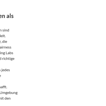
en als
n sind
elt.
, die
airness
ing Labs
 richtige
 jedes
e
afft.
en Umgebung
mit den