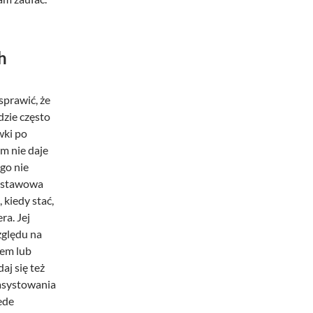
h
sprawić, że
dzie często
wki po
em nie daje
go nie
odstawowa
 kiedy stać,
ra. Jej
ględu na
dem lub
aj się też
 asystowania
zede