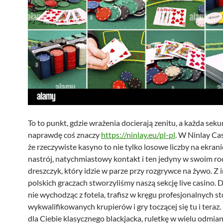
To to punkt, gdzie wrażenia docierają zenitu, a każda sek
naprawdę coś znaczy
https://ninlay.eu/pl-pl
. W Ninlay Ca
że rzeczywiste kasyno to nie tylko losowe liczby na ekrani
nastrój, natychmiastowy kontakt i ten jedyny w swoim ro
dreszczyk, który idzie w parze przy rozgrywce na żywo. Z 
polskich graczach stworzyliśmy naszą sekcję live casino. Dz
nie wychodząc z fotela, trafisz w kręgu profesjonalnych s
wykwalifikowanych krupierów i gry toczącej się tu i teraz
dla Ciebie klasycznego blackjacka, ruletkę w wielu odmian