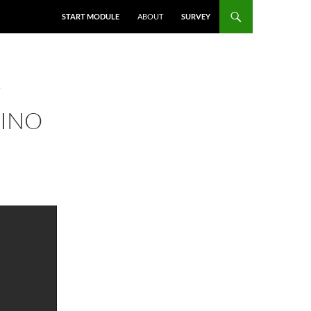
START MODULE
ABOUT
SURVEY
W
SINO