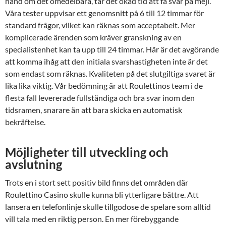
hand om det omedelbara, tar det ökad tid att få svar på mejl.
Våra tester uppvisar ett genomsnitt på 6 till 12 timmar för
standard frågor, vilket kan räknas som acceptabelt. Mer
komplicerade ärenden som kräver granskning av en
specialistenhet kan ta upp till 24 timmar. Här är det avgörande
att komma ihåg att den initiala svarshastigheten inte är det
som endast som räknas. Kvaliteten på det slutgiltiga svaret är
lika lika viktig. Vår bedömning är att Roulettinos team i de
flesta fall levererade fullständiga och bra svar inom den
tidsramen, snarare än att bara skicka en automatisk
bekräftelse.
Möjligheter till utveckling och
avslutning
Trots en i stort sett positiv bild finns det områden där
Roulettino Casino skulle kunna bli ytterligare bättre. Att
lansera en telefonlinje skulle tillgodose de spelare som alltid
vill tala med en riktig person. En mer förebyggande