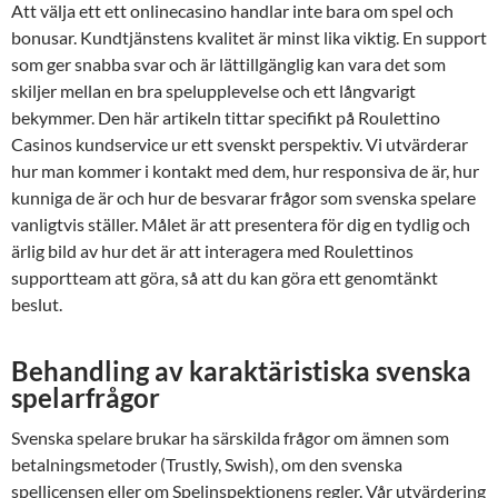
Att välja ett ett onlinecasino handlar inte bara om spel och
bonusar. Kundtjänstens kvalitet är minst lika viktig. En support
som ger snabba svar och är lättillgänglig kan vara det som
skiljer mellan en bra spelupplevelse och ett långvarigt
bekymmer. Den här artikeln tittar specifikt på Roulettino
Casinos kundservice ur ett svenskt perspektiv. Vi utvärderar
hur man kommer i kontakt med dem, hur responsiva de är, hur
kunniga de är och hur de besvarar frågor som svenska spelare
vanligtvis ställer. Målet är att presentera för dig en tydlig och
ärlig bild av hur det är att interagera med Roulettinos
supportteam att göra, så att du kan göra ett genomtänkt
beslut.
Behandling av karaktäristiska svenska
spelarfrågor
Svenska spelare brukar ha särskilda frågor om ämnen som
betalningsmetoder (Trustly, Swish), om den svenska
spellicensen eller om Spelinspektionens regler. Vår utvärdering