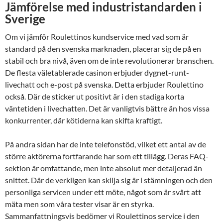
Jämförelse med industristandarden i
Sverige
Om vi jämför Roulettinos kundservice med vad som är
standard på den svenska marknaden, placerar sig de på en
stabil och bra nivå, även om de inte revolutionerar branschen.
De flesta väletablerade casinon erbjuder dygnet-runt-
livechatt och e-post på svenska. Detta erbjuder Roulettino
också. Där de sticker ut positivt är i den stadiga korta
väntetiden i livechatten. Det är vanligtvis bättre än hos vissa
konkurrenter, där kötiderna kan skifta kraftigt.
På andra sidan har de inte telefonstöd, vilket ett antal av de
större aktörerna fortfarande har som ett tillägg. Deras FAQ-
sektion är omfattande, men inte absolut mer detaljerad än
snittet. Där de verkligen kan skilja sig är i stämningen och den
personliga servicen under ett möte, något som är svårt att
mäta men som våra tester visar är en styrka.
Sammanfattningsvis bedömer vi Roulettinos service i den