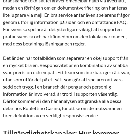
brådskande tekniskt fel kräver omedelbar hjälp via livechatt,
medan en förfrågan om en dokumentverifiering kan hanteras
lite lugnare via mejl. En bra service antar även spelarens frågor
genom utförlig information på sidan och en omfattande FAQ.
För svenska spelare är det ytterligare viktigt att supporten
pratar svenska och har kännedom om den lokala marknaden,
med dess betalningslösningar och regler.
Det är den här totalbilden som separerar en okej support från
en mycket bra en. Responsivitet är en kombination av snabba
svar, precision och empati. Ett team som inte bara ger rätt svar,
utan som utför det på ett sätt som gör att spelaren att vara
sedd och trygg. I en bransch där pengar och personlig
information är involverad, är tro till supporten väsentlig.
Därför kommer vi i den här analysen att granska alla dessa
delar hos Roulettino Casino, för att se om de motsvarar en
bred definition av en verkligt responsiv service.
Tillgänglighetskanaler: Hur kommer