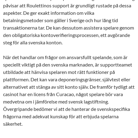
påvisar att Roulettinos support är grundligt rustade på dessa
aspekter. De ger exakt information om vilka
betalningsmetoder som gäller i Sverige och hur lång tid
transaktionerna tar. De kan dessutom assistera spelare genom
den obligatoriska kontoverifieringsprocessen, ett avgörande
steg för alla svenska konton.
När det handlar om frågor om ansvarsfullt spelande, som är
speciellt viktigt på den svenska marknaden, är supportteamet
utbildade att hänvisa spelaren mot rätt funktioner på
plattformen. Det kan vara deponeringsgränser, självtest eller
alternativet att stänga av sitt konto själv. De framför tydligt att
casinot har en licens från Curacao, något spelare bör vara
medvetna om i jämförelse med svensk lagstiftning.
Övergripande bedömer vi att de hanterar de svenskspecifika
frågorna med adekvat kunskap för att erbjuda spelarna
säkerhet.