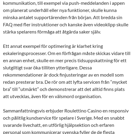
kommunikation, till exempel via push-meddelanden i appen
om planerat underhåll eller nya funktioner, skulle kunna
minska antalet supportärenden från början. Att bredda sin
FAQ med fler instruktioner och kanske även videoklipp skulle
stärka spelarens förmåga att åtgärda saker själv.
Ett annat exempel för optimering är klarhet kring
eskaleringsprocesser. Om en förfrågan måste skickas vidare till
en annan enhet, skulle en mer precis tidsuppskattning för ett
slutgiltigt svar öka tilliten ytterligare. Dessa
rekommendationer är dock finjusteringar av en modell som
redan presterar bra. De rör om att lyfta servicen från “mycket
bra” till “utmärkt” och demonstrerar att det alltid finns plats
att utvecklas, även för en välsmord organisation.
Sammanfattningsvis erbjuder Roulettino Casino en responsiv
och pålitlig kundservice för spelare i Sverige. Med en snabbt
svarande livechatt, en utförlig hjälpsektion och erfaren
personal som kommunicerar svenska fyller de de flesta