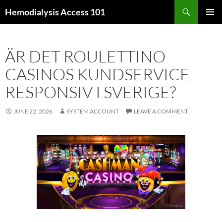
Skip
Search
Hemodialysis Access 101
to
PRIMAR
content
MENU
ÄR DET ROULETTINO
CASINOS KUNDSERVICE
RESPONSIV I SVERIGE?
JUNE 22, 2026
SYSTEM ACCOUNT
LEAVE A COMMENT