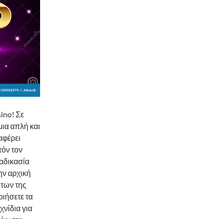
ino! Σε
μια απλή και
αφέρει
τόν τον
αδικασία
ην αρχική
ήτων της
ιήσετε τα
νίδια για