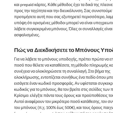
και prepaid κάρτες. Κάθε μέθοδος έχει τα δικά της πλεο
προς την ταχύτητα και την διευκόλυνση. Σας συνιστούμε
προτιμήσετε αυτή που σας εξυπηρετεί περισσότερο, λα
υπόψη ότι ορισμένες μέθοδοι μπορεί να είναι υποχρεωτικ
λάβετε συγκεκριμένα μπόνους. Όλες οι συναλλαγές είναι
ασφαλισμένες.
Πώς να Διεκδικήσετε το Μπόνους Υπο
Για να λάβετε το μπόνους υποδοχής, πρέπει πρώτα να επ
ποσό που θέλετε να καταθέσετε, τη μέθοδο πληρωμής κα
συνέχεια να ολοκληρώσετε τη συναλλαγή. Στο βήμα της
ολοκλήρωσης, εντοπίζεται συνήθως ένα πεδίο όπου μπο
εισάγετε έναν κωδικό προσφοράς. Αν υφίσταται συγκεκρ
κωδικός για το μπόνους, θα τον βρείτε στις σελίδες τω
Κρίσιμο: ελέγξτε πάντα τους όρους και προϋποθέσεις τ
Αυτοί αναφέρουν τον μικρότερο ποσό κατάθεσης, τον συ
του μπόνους (π.χ. 100% έως 500€), και τους όρους παιχν