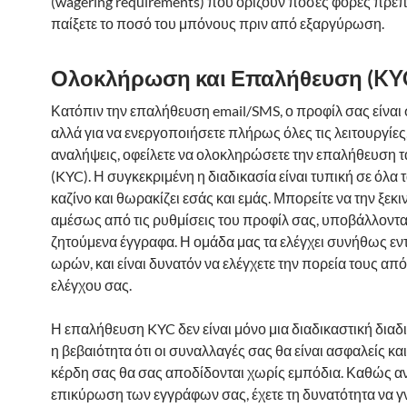
(wagering requirements) που ορίζουν πόσες φορές πρέπ
παίξετε το ποσό του μπόνους πριν από εξαργύρωση.
Ολοκλήρωση και Επαλήθευση (KY
Κατόπιν την επαλήθευση email/SMS, ο προφίλ σας είναι 
αλλά για να ενεργοποιήσετε πλήρως όλες τις λειτουργίες,
αναλήψεις, οφείλετε να ολοκληρώσετε την επαλήθευση 
(KYC). Η συγκεκριμένη η διαδικασία είναι τυπική σε όλα 
καζίνο και θωρακίζει εσάς και εμάς. Μπορείτε να την ξεκι
αμέσως από τις ρυθμίσεις του προφίλ σας, υποβάλλοντα
ζητούμενα έγγραφα. Η ομάδα μας τα ελέγχει συνήθως εν
ωρών, και είναι δυνατόν να ελέγχετε την πορεία τους από
ελέγχου σας.
Η επαλήθευση KYC δεν είναι μόνο μια διαδικαστική διαδι
η βεβαιότητα ότι οι συναλλαγές σας θα είναι ασφαλείς και 
κέρδη σας θα σας αποδίδονται χωρίς εμπόδια. Καθώς αν
επικύρωση των εγγράφων σας, έχετε τη δυνατότητα να γ