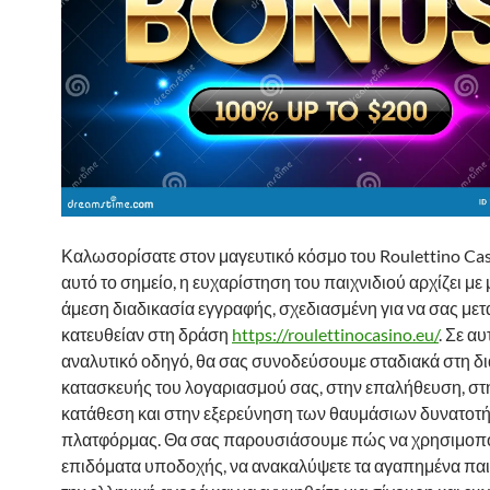
Καλωσορίσατε στον μαγευτικό κόσμο του Roulettino Cas
αυτό το σημείο, η ευχαρίστηση του παιχνιδιού αρχίζει με 
άμεση διαδικασία εγγραφής, σχεδιασμένη για να σας μετ
κατευθείαν στη δράση
https://roulettinocasino.eu/
. Σε αυ
αναλυτικό οδηγό, θα σας συνοδεύσουμε σταδιακά στη δι
κατασκευής του λογαριασμού σας, στην επαλήθευση, στ
κατάθεση και στην εξερεύνηση των θαυμάσιων δυνατοτ
πλατφόρμας. Θα σας παρουσιάσουμε πώς να χρησιμοπο
επιδόματα υποδοχής, να ανακαλύψετε τα αγαπημένα παιχ