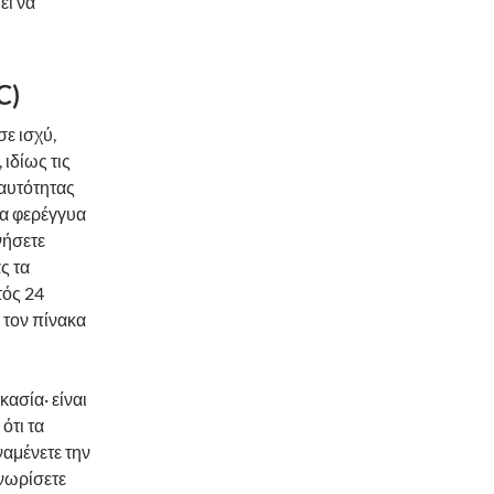
ει να
C)
σε ισχύ,
 ιδίως τις
ταυτότητας
τα φερέγγυα
νήσετε
ς τα
τός 24
 τον πίνακα
κασία· είναι
ότι τα
αμένετε την
νωρίσετε