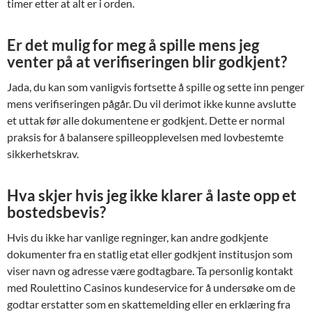
timer etter at alt er i orden.
Er det mulig for meg å spille mens jeg
venter på at verifiseringen blir godkjent?
Jada, du kan som vanligvis fortsette å spille og sette inn penger
mens verifiseringen pågår. Du vil derimot ikke kunne avslutte
et uttak før alle dokumentene er godkjent. Dette er normal
praksis for å balansere spilleopplevelsen med lovbestemte
sikkerhetskrav.
Hva skjer hvis jeg ikke klarer å laste opp et
bostedsbevis?
Hvis du ikke har vanlige regninger, kan andre godkjente
dokumenter fra en statlig etat eller godkjent institusjon som
viser navn og adresse være godtagbare. Ta personlig kontakt
med Roulettino Casinos kundeservice for å undersøke om de
godtar erstatter som en skattemelding eller en erklæring fra