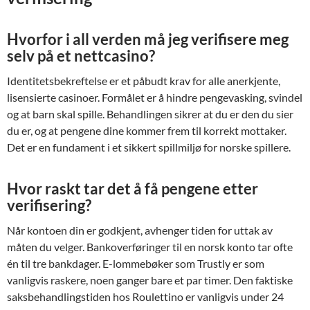
Hvorfor i all verden må jeg verifisere meg
selv på et nettcasino?
Identitetsbekreftelse er et påbudt krav for alle anerkjente,
lisensierte casinoer. Formålet er å hindre pengevasking, svindel
og at barn skal spille. Behandlingen sikrer at du er den du sier
du er, og at pengene dine kommer frem til korrekt mottaker.
Det er en fundament i et sikkert spillmiljø for norske spillere.
Hvor raskt tar det å få pengene etter
verifisering?
Når kontoen din er godkjent, avhenger tiden for uttak av
måten du velger. Bankoverføringer til en norsk konto tar ofte
én til tre bankdager. E-lommebøker som Trustly er som
vanligvis raskere, noen ganger bare et par timer. Den faktiske
saksbehandlingstiden hos Roulettino er vanligvis under 24