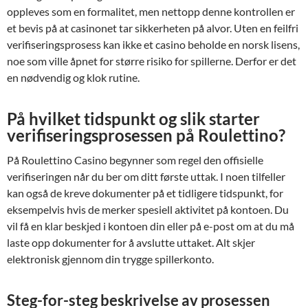
oppleves som en formalitet, men nettopp denne kontrollen er
et bevis på at casinonet tar sikkerheten på alvor. Uten en feilfri
verifiseringsprosess kan ikke et casino beholde en norsk lisens,
noe som ville åpnet for større risiko for spillerne. Derfor er det
en nødvendig og klok rutine.
På hvilket tidspunkt og slik starter
verifiseringsprosessen på Roulettino?
På Roulettino Casino begynner som regel den offisielle
verifiseringen når du ber om ditt første uttak. I noen tilfeller
kan også de kreve dokumenter på et tidligere tidspunkt, for
eksempelvis hvis de merker spesiell aktivitet på kontoen. Du
vil få en klar beskjed i kontoen din eller på e-post om at du må
laste opp dokumenter for å avslutte uttaket. Alt skjer
elektronisk gjennom din trygge spillerkonto.
Steg-for-steg beskrivelse av prosessen