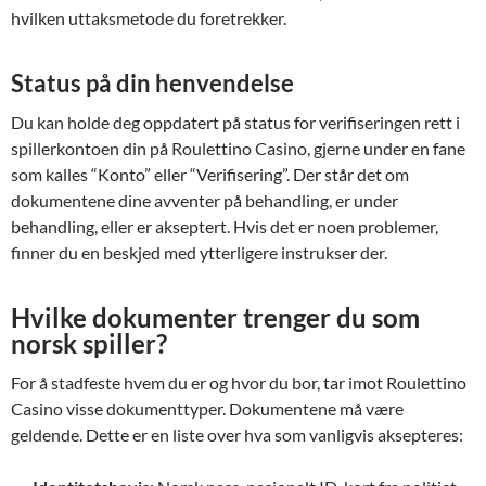
hvilken uttaksmetode du foretrekker.
Status på din henvendelse
Du kan holde deg oppdatert på status for verifiseringen rett i
spillerkontoen din på Roulettino Casino, gjerne under en fane
som kalles “Konto” eller “Verifisering”. Der står det om
dokumentene dine avventer på behandling, er under
behandling, eller er akseptert. Hvis det er noen problemer,
finner du en beskjed med ytterligere instrukser der.
Hvilke dokumenter trenger du som
norsk spiller?
For å stadfeste hvem du er og hvor du bor, tar imot Roulettino
Casino visse dokumenttyper. Dokumentene må være
geldende. Dette er en liste over hva som vanligvis aksepteres: