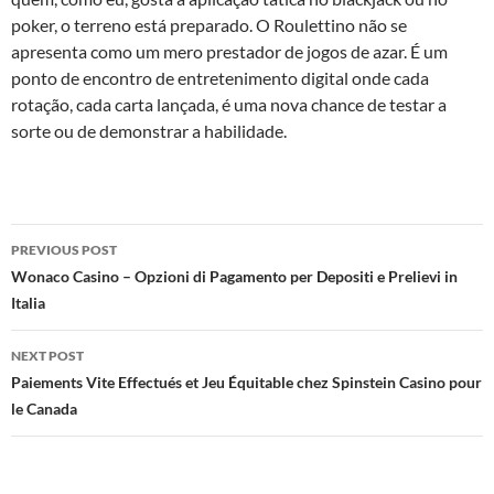
poker, o terreno está preparado. O Roulettino não se
apresenta como um mero prestador de jogos de azar. É um
ponto de encontro de entretenimento digital onde cada
rotação, cada carta lançada, é uma nova chance de testar a
sorte ou de demonstrar a habilidade.
Post
PREVIOUS POST
navigation
Wonaco Casino – Opzioni di Pagamento per Depositi e Prelievi in
Italia
NEXT POST
Paiements Vite Effectués et Jeu Équitable chez Spinstein Casino pour
le Canada