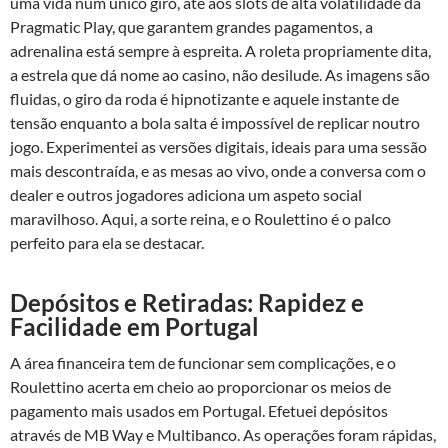
uma vida num único giro, até aos slots de alta volatilidade da
Pragmatic Play, que garantem grandes pagamentos, a
adrenalina está sempre à espreita. A roleta propriamente dita,
a estrela que dá nome ao casino, não desilude. As imagens são
fluidas, o giro da roda é hipnotizante e aquele instante de
tensão enquanto a bola salta é impossível de replicar noutro
jogo. Experimentei as versões digitais, ideais para uma sessão
mais descontraída, e as mesas ao vivo, onde a conversa com o
dealer e outros jogadores adiciona um aspeto social
maravilhoso. Aqui, a sorte reina, e o Roulettino é o palco
perfeito para ela se destacar.
Depósitos e Retiradas: Rapidez e
Facilidade em Portugal
A área financeira tem de funcionar sem complicações, e o
Roulettino acerta em cheio ao proporcionar os meios de
pagamento mais usados em Portugal. Efetuei depósitos
através de MB Way e Multibanco. As operações foram rápidas,