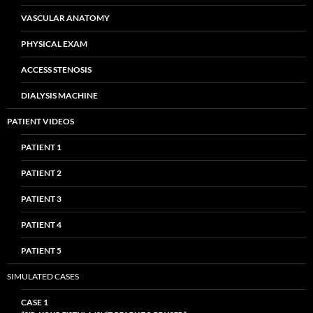
VASCULAR ANATOMY
PHYSICAL EXAM
ACCESS STENOSIS
DIALYSIS MACHINE
PATIENT VIDEOS
PATIENT 1
PATIENT 2
PATIENT 3
PATIENT 4
PATIENT 5
SIMULATED CASES
CASE 1