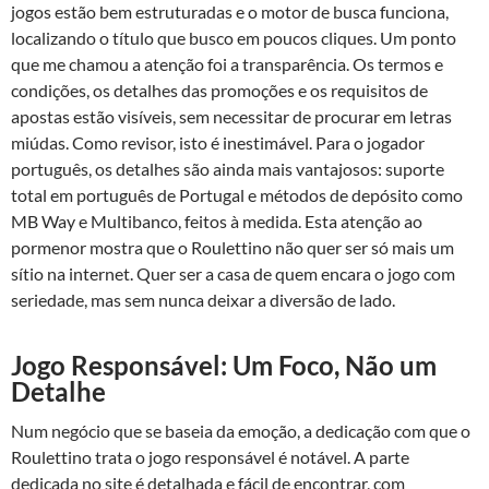
jogos estão bem estruturadas e o motor de busca funciona,
localizando o título que busco em poucos cliques. Um ponto
que me chamou a atenção foi a transparência. Os termos e
condições, os detalhes das promoções e os requisitos de
apostas estão visíveis, sem necessitar de procurar em letras
miúdas. Como revisor, isto é inestimável. Para o jogador
português, os detalhes são ainda mais vantajosos: suporte
total em português de Portugal e métodos de depósito como
MB Way e Multibanco, feitos à medida. Esta atenção ao
pormenor mostra que o Roulettino não quer ser só mais um
sítio na internet. Quer ser a casa de quem encara o jogo com
seriedade, mas sem nunca deixar a diversão de lado.
Jogo Responsável: Um Foco, Não um
Detalhe
Num negócio que se baseia da emoção, a dedicação com que o
Roulettino trata o jogo responsável é notável. A parte
dedicada no site é detalhada e fácil de encontrar, com