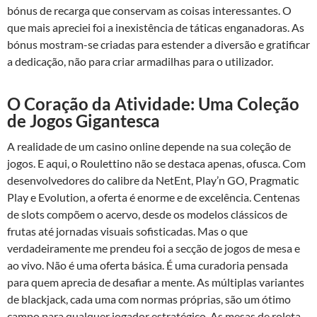
bónus de recarga que conservam as coisas interessantes. O
que mais apreciei foi a inexistência de táticas enganadoras. As
bónus mostram-se criadas para estender a diversão e gratificar
a dedicação, não para criar armadilhas para o utilizador.
O Coração da Atividade: Uma Coleção
de Jogos Gigantesca
A realidade de um casino online depende na sua coleção de
jogos. E aqui, o Roulettino não se destaca apenas, ofusca. Com
desenvolvedores do calibre da NetEnt, Play’n GO, Pragmatic
Play e Evolution, a oferta é enorme e de excelência. Centenas
de slots compõem o acervo, desde os modelos clássicos de
frutas até jornadas visuais sofisticadas. Mas o que
verdadeiramente me prendeu foi a secção de jogos de mesa e
ao vivo. Não é uma oferta básica. É uma curadoria pensada
para quem aprecia de desafiar a mente. As múltiplas variantes
de blackjack, cada uma com normas próprias, são um ótimo
campo para qualquer jogador estratégico. As mesas de roleta,