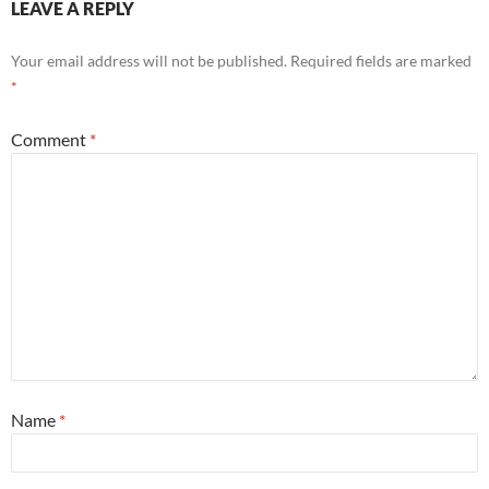
LEAVE A REPLY
Your email address will not be published.
Required fields are marked
*
Comment
*
Name
*