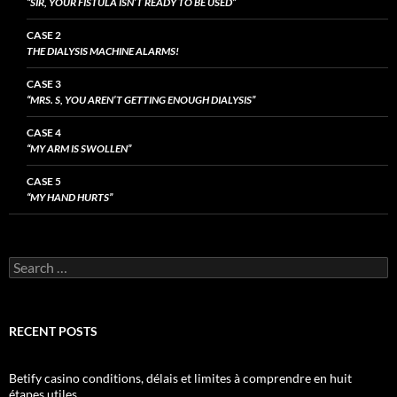
“SIR, YOUR FISTULA ISN’T READY TO BE USED”
CASE 2
THE DIALYSIS MACHINE ALARMS!
CASE 3
“MRS. S, YOU AREN’T GETTING ENOUGH DIALYSIS”
CASE 4
“MY ARM IS SWOLLEN”
CASE 5
“MY HAND HURTS”
Search
for:
RECENT POSTS
Betify casino conditions, délais et limites à comprendre en huit
étapes utiles