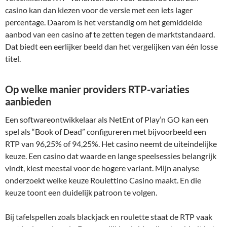
casino kan dan kiezen voor de versie met een iets lager
percentage. Daarom is het verstandig om het gemiddelde
aanbod van een casino af te zetten tegen de marktstandaard.
Dat biedt een eerlijker beeld dan het vergelijken van één losse
titel.
Op welke manier providers RTP-variaties
aanbieden
Een softwareontwikkelaar als NetEnt of Play’n GO kan een
spel als “Book of Dead” configureren met bijvoorbeeld een
RTP van 96,25% of 94,25%. Het casino neemt de uiteindelijke
keuze. Een casino dat waarde en lange speelsessies belangrijk
vindt, kiest meestal voor de hogere variant. Mijn analyse
onderzoekt welke keuze Roulettino Casino maakt. En die
keuze toont een duidelijk patroon te volgen.
Bij tafelspellen zoals blackjack en roulette staat de RTP vaak