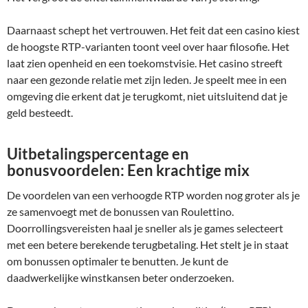
Daarnaast schept het vertrouwen. Het feit dat een casino kiest
de hoogste RTP-varianten toont veel over haar filosofie. Het
laat zien openheid en een toekomstvisie. Het casino streeft
naar een gezonde relatie met zijn leden. Je speelt mee in een
omgeving die erkent dat je terugkomt, niet uitsluitend dat je
geld besteedt.
Uitbetalingspercentage en
bonusvoordelen: Een krachtige mix
De voordelen van een verhoogde RTP worden nog groter als je
ze samenvoegt met de bonussen van Roulettino.
Doorrollingsvereisten haal je sneller als je games selecteert
met een betere berekende terugbetaling. Het stelt je in staat
om bonussen optimaler te benutten. Je kunt de
daadwerkelijke winstkansen beter onderzoeken.