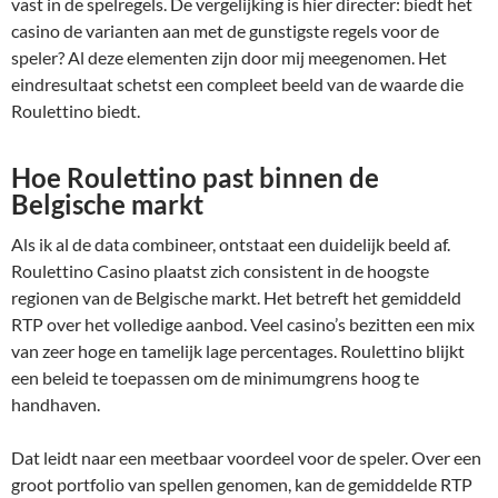
vast in de spelregels. De vergelijking is hier directer: biedt het
casino de varianten aan met de gunstigste regels voor de
speler? Al deze elementen zijn door mij meegenomen. Het
eindresultaat schetst een compleet beeld van de waarde die
Roulettino biedt.
Hoe Roulettino past binnen de
Belgische markt
Als ik al de data combineer, ontstaat een duidelijk beeld af.
Roulettino Casino plaatst zich consistent in de hoogste
regionen van de Belgische markt. Het betreft het gemiddeld
RTP over het volledige aanbod. Veel casino’s bezitten een mix
van zeer hoge en tamelijk lage percentages. Roulettino blijkt
een beleid te toepassen om de minimumgrens hoog te
handhaven.
Dat leidt naar een meetbaar voordeel voor de speler. Over een
groot portfolio van spellen genomen, kan de gemiddelde RTP