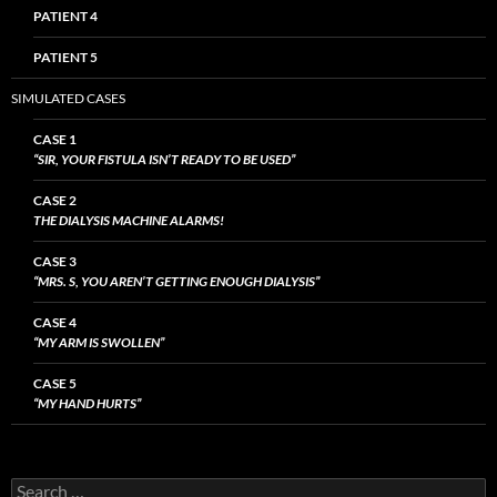
PATIENT 4
PATIENT 5
SIMULATED CASES
CASE 1
“SIR, YOUR FISTULA ISN’T READY TO BE USED”
CASE 2
THE DIALYSIS MACHINE ALARMS!
CASE 3
“MRS. S, YOU AREN’T GETTING ENOUGH DIALYSIS”
CASE 4
“MY ARM IS SWOLLEN”
CASE 5
“MY HAND HURTS”
Search