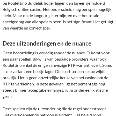
bij Roulettino duidelijk hoger liggen dan bij een gemiddeld
Belgisch online casino. Het onderscheid mag per spel mogelijk
klein. Maar op de langdurige termijn, en over het totale
speelgedrag van alle spelers heen, is het significant. Het getuigt
van waarde en correct spel.
Deze uitzonderingen en de nuance
Geen beoordeling is volledig zonder de nuance. Er komt voor
een paar spellen, dikwijls van bepaalde providers, waar ook
Roulettino enkel de enige aanwezige RTP-variant levert. Soms
is die variant een beetje lager. Dit is echter een sectorwijde
praktijk. Het is geen opzettelijke keuze van het casino om de
RTP te verkleinen. In deze gevallen ligt het percentage nog
steeds binnen acceptabele marges, ruim onder een kritische
grens.
Deze spellen zijn de uitzondering die de regel onderstreept.
Het overkoepelende patroon is evident. Het beleid rond