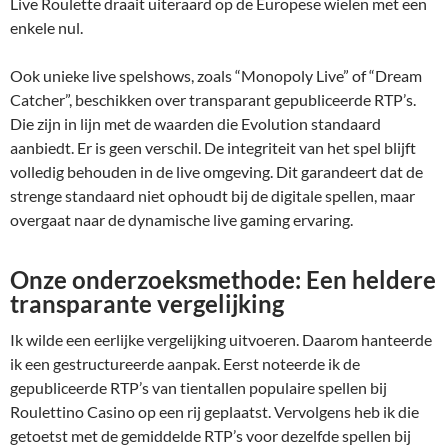
Live Roulette draait uiteraard op de Europese wielen met een
enkele nul.
Ook unieke live spelshows, zoals “Monopoly Live” of “Dream
Catcher”, beschikken over transparant gepubliceerde RTP’s.
Die zijn in lijn met de waarden die Evolution standaard
aanbiedt. Er is geen verschil. De integriteit van het spel blijft
volledig behouden in de live omgeving. Dit garandeert dat de
strenge standaard niet ophoudt bij de digitale spellen, maar
overgaat naar de dynamische live gaming ervaring.
Onze onderzoeksmethode: Een heldere
transparante vergelijking
Ik wilde een eerlijke vergelijking uitvoeren. Daarom hanteerde
ik een gestructureerde aanpak. Eerst noteerde ik de
gepubliceerde RTP’s van tientallen populaire spellen bij
Roulettino Casino op een rij geplaatst. Vervolgens heb ik die
getoetst met de gemiddelde RTP’s voor dezelfde spellen bij