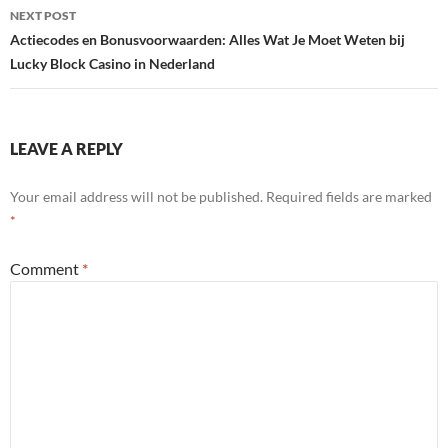
NEXT POST
Actiecodes en Bonusvoorwaarden: Alles Wat Je Moet Weten bij
Lucky Block Casino in Nederland
LEAVE A REPLY
Your email address will not be published.
Required fields are marked
*
Comment
*