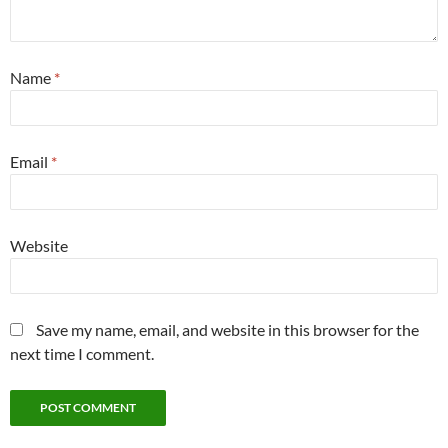
Name
*
Email
*
Website
Save my name, email, and website in this browser for the
next time I comment.