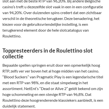
slot aan met de beste RTP van 96,20%. Bij andere Belgische
casino’s treft u dezezelfde slot vaak in een in een configuratie
van 94,20%. Over duizenden spins creëert dat een zichtbaar
verschil in de theoretische terugkeer. Deze benadering, het
kiezen voor de gebruiksvriendelijke instelling, is een
terugkerend element door de hele slotcatalogus van
Roulettino.
Toppresteerders in de Roulettino slot
collectie
Bepaalde spellen springen eruit door een opmerkelijk hoog
RTP, zelfs ver ver boven het al hoge midden van het casino.
“Blood Suckers” van Pragmatic Play is een legendarische titel
met een RTP van 98%, en die staat simpelweg in het
assortiment. NetEnt’s “Dead or Alive 2” geldt bekend om zijn
hoge schommeling en een stevige RTP van 96,8%. Dat
Roulettino deze hoogrenderende klassiekers aanbiedt, is een
duidelijk statement.