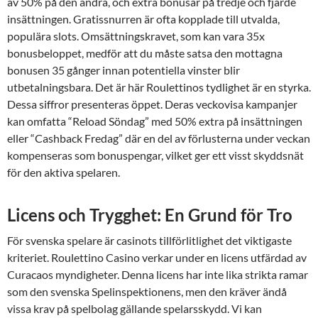
av 50% på den andra, och extra bonusar på tredje och fjärde
insättningen. Gratissnurren är ofta kopplade till utvalda,
populära slots. Omsättningskravet, som kan vara 35x
bonusbeloppet, medför att du måste satsa den mottagna
bonusen 35 gånger innan potentiella vinster blir
utbetalningsbara. Det är här Roulettinos tydlighet är en styrka.
Dessa siffror presenteras öppet. Deras veckovisa kampanjer
kan omfatta “Reload Söndag” med 50% extra på insättningen
eller “Cashback Fredag” där en del av förlusterna under veckan
kompenseras som bonuspengar, vilket ger ett visst skyddsnät
för den aktiva spelaren.
Licens och Trygghet: En Grund för Tro
För svenska spelare är casinots tillförlitlighet det viktigaste
kriteriet. Roulettino Casino verkar under en licens utfärdad av
Curacaos myndigheter. Denna licens har inte lika strikta ramar
som den svenska Spelinspektionens, men den kräver ändå
vissa krav på spelbolag gällande spelarsskydd. Vi kan