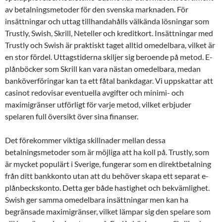
av betalningsmetoder för den svenska marknaden. För
insättningar och uttag tillhandahålls välkända lösningar som
Trustly, Swish, Skrill, Neteller och kreditkort. Insättningar med
Trustly och Swish är praktiskt taget alltid omedelbara, vilket är
en stor fördel. Uttagstiderna skiljer sig beroende på metod. E-
plånböcker som Skrill kan vara nästan omedelbara, medan
banköverföringar kan ta ett fåtal bankdagar. Vi uppskattar att
casinot redovisar eventuella avgifter och minimi- och
maximigränser utförligt för varje metod, vilket erbjuder
spelaren full översikt över sina finanser.
Det förekommer viktiga skillnader mellan dessa
betalningsmetoder som är möjliga att ha koll på. Trustly, som
är mycket populärt i Sverige, fungerar som en direktbetalning
från ditt bankkonto utan att du behöver skapa ett separat e-
plånbeckskonto. Detta ger både hastighet och bekvämlighet.
Swish ger samma omedelbara insättningar men kan ha
begränsade maximigränser, vilket lämpar sig den spelare som