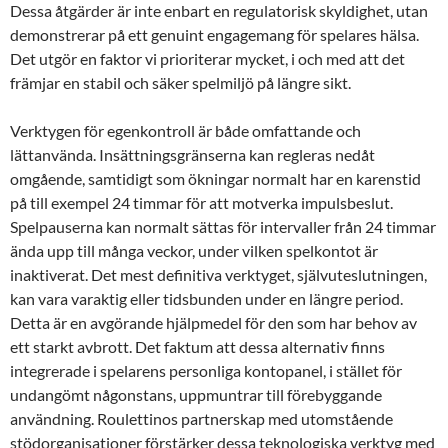
Dessa åtgärder är inte enbart en regulatorisk skyldighet, utan
demonstrerar på ett genuint engagemang för spelares hälsa.
Det utgör en faktor vi prioriterar mycket, i och med att det
främjar en stabil och säker spelmiljö på längre sikt.
Verktygen för egenkontroll är både omfattande och
lättanvända. Insättningsgränserna kan regleras nedåt
omgående, samtidigt som ökningar normalt har en karenstid
på till exempel 24 timmar för att motverka impulsbeslut.
Spelpauserna kan normalt sättas för intervaller från 24 timmar
ända upp till många veckor, under vilken spelkontot är
inaktiverat. Det mest definitiva verktyget, självuteslutningen,
kan vara varaktig eller tidsbunden under en längre period.
Detta är en avgörande hjälpmedel för den som har behov av
ett starkt avbrott. Det faktum att dessa alternativ finns
integrerade i spelarens personliga kontopanel, i stället för
undangömt någonstans, uppmuntrar till förebyggande
användning. Roulettinos partnerskap med utomstående
stödorganisationer förstärker dessa teknologiska verktyg med