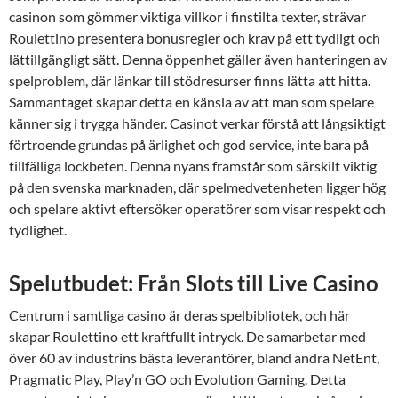
casinon som gömmer viktiga villkor i finstilta texter, strävar
Roulettino presentera bonusregler och krav på ett tydligt och
lättillgängligt sätt. Denna öppenhet gäller även hanteringen av
spelproblem, där länkar till stödresurser finns lätta att hitta.
Sammantaget skapar detta en känsla av att man som spelare
känner sig i trygga händer. Casinot verkar förstå att långsiktigt
förtroende grundas på ärlighet och god service, inte bara på
tillfälliga lockbeten. Denna nyans framstår som särskilt viktig
på den svenska marknaden, där spelmedvetenheten ligger hög
och spelare aktivt eftersöker operatörer som visar respekt och
tydlighet.
Spelutbudet: Från Slots till Live Casino
Centrum i samtliga casino är deras spelbibliotek, och här
skapar Roulettino ett kraftfullt intryck. De samarbetar med
över 60 av industrins bästa leverantörer, bland andra NetEnt,
Pragmatic Play, Play’n GO och Evolution Gaming. Detta