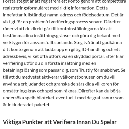
Första steget är att registrera ett konto genom att komplettera
registreringsformuläret med riktig information. Detta
innefattar fullständigt namn, adress och födelsedatum. Det är
viktigt för en problemfri verifieringsprocess senare. Därefter
råder vi att du direkt går till kontoinställningarna för att
bestämma dina insättningsgränser och göra dig bekant med
verktygen för ansvarsfullt spelande. Steg två är att godkänna
ditt konto genom att ladda upp en giltig ID-handling och ett
adressbevis, vilket ofta utförs via en skyddad portal. Efter klar
verifiering utför du din första insättning med en
betalningslösning som passar dig, som Trustly för snabbhet. Se
till att du medvetet aktiverar välkomstbonusen om du vill
använda erbjudandet och granska de särskilda villkoren för
omsättningskrav och spel som räknas. Därefter kan du börja
undersöka spelbiblioteket, eventuellt med de gratissnurr som
är inkluderade i paketet.
Viktiga Punkter att Verifiera Innan Du Spelar