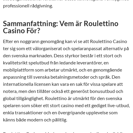
professionell rådgivning.
Sammanfattning: Vem är Roulettino
Casino För?
Efter en noggrann genomgång kan vi se att Roulettino Casino
ter sig som ett välorganiserat och spelaranpassat alternativ på
den svenska marknaden. Dess styrkor består i ett stort och
kvalitetsrikt spelutbud från ledande leverantörer, en
mobilplattform som arbetar utmärkt, och en genomgående
anpassning till svenska betalningsmetoder och språk. Den
internationella licensen kan vara en sak för vissa spelare att
notera, men den tillåter också ett generöst bonusutbud och
global tillgänglighet. Roulettino är utmärkt för den svenska
spelaren som söker ett stort casino med ett gediget live-utbud,
enkla transaktioner och en övergripande upplevelse som
känns både modern och pålitlig.