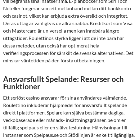
vill begränsa sina insatser små. E-plånböcker som Skrill och
Neteller fungerar som ett mellanhand mellan ditt bankkonto
och casinot, vilket kan erbjuda extra översikt och integritet.
Deras uttag är vanligtvis de allra snabba. Kreditkort som Visa
och Mastercard är universella men kan innebära längre
uttagstider. Roulettinos styrka ligger i att de inte bara har
dessa metoder, utan också har optimerat hela
verifieringsprocessen för särskilt de svenska alternativen. Det
minskar väntetiden på den första utbetalningen.
Ansvarsfullt Spelande: Resurser och
Funktioner
Ett seriöst casino ansvarar för sina användares välmående.
Roulettino inkluderar hjälpmedel för ansvarsfullt spelande
direkt i plattformen. Spelare kan själva bestämma dagliga,
veckobaserade eller månads- insättningsgränser, be om en
tillfällig spelpaus eller en självuteslutning. Hänvisningar till
instanser som Spelpaus.se och Stödlinjen är enkelt tillgängliga.