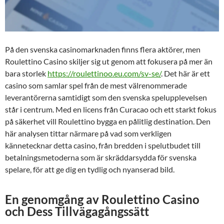
På den svenska casinomarknaden finns flera aktörer, men
Roulettino Casino skiljer sig ut genom att fokusera på mer än
bara storlek
https://roulettinoo.eu.com/sv-se/
. Det här är ett
casino som samlar spel från de mest välrenommerade
leverantörerna samtidigt som den svenska spelupplevelsen
står i centrum. Med en licens från Curacao och ett starkt fokus
på säkerhet vill Roulettino bygga en pålitlig destination. Den
här analysen tittar närmare på vad som verkligen
kännetecknar detta casino, från bredden i spelutbudet till
betalningsmetoderna som är skräddarsydda för svenska
spelare, för att ge dig en tydlig och nyanserad bild.
En genomgång av Roulettino Casino
och Dess Tillvägagångssätt