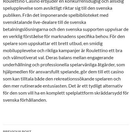
Roulettino Casino erbjuder en konkurrensduglig och allsidig
spelupplevelse som avsiktligt riktar sig till den svenska
publiken. Från det imponerande spelbiblioteket med
svensktalande live-dealare till de svenska
betalningslösningarna och den svenska supporten uppvisar de
en verklig förståelse för marknadens specifika behov. För den
spelare som uppskattar ett brett utbud, en smidig
mobilupplevelse och rikliga kampanjer är Roulettino ett bra
och välmotiverat val. Deras balans mellan engagerande
underhållning och professionella spelarvänliga åtgärder, som
hjälpmedlen för ansvarsfullt spelande, gör dem till ett casino
som kan tilltala både den rekreationssökande spelaren och
den mer rutinerade entusiasten. Det är ett tydligt alternativ
för den som vill ha en komplett spelplattform skräddarsydd för
svenska förhållanden.
Post
PREVIOUS POST