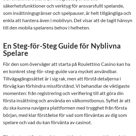
säkerhetsfunktioner och verktyg för ansvarsfullt spelande,
som insättningsgränser och spelpauser, är helt tillgängliga och
enkla att hantera även i mobilvyn. Det visar att de tagit hänsyn
till den mobila spelarens behov i helheten.
En Steg-för-Steg Guide för Nyblivna
Spelare
För den som överväger att starta på Roulettino Casino kan ha
en konkret steg-för-steg-guide vara mycket användbar.
Tillvägagångssättet är i sig rak, men att förstå detaljerna i
förväg kan förhindra missförstånd. Vi behandlar de viktigaste
momenten: från registrering och verifiering till att göra din
första insättning och använda en välkomstbonus. Syftet är att
du ska kunna navigera plattformen med trygghet från första
början, med klar förståelse för vad som förväntas av dig som
spelare och vad du kan förvänta av casinot.