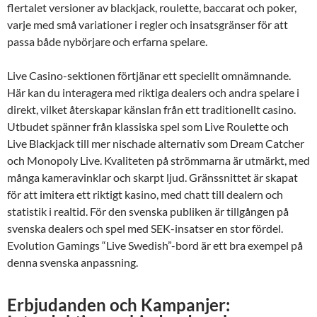
flertalet versioner av blackjack, roulette, baccarat och poker,
varje med små variationer i regler och insatsgränser för att
passa både nybörjare och erfarna spelare.
Live Casino-sektionen förtjänar ett speciellt omnämnande.
Här kan du interagera med riktiga dealers och andra spelare i
direkt, vilket återskapar känslan från ett traditionellt casino.
Utbudet spänner från klassiska spel som Live Roulette och
Live Blackjack till mer nischade alternativ som Dream Catcher
och Monopoly Live. Kvaliteten på strömmarna är utmärkt, med
många kameravinklar och skarpt ljud. Gränssnittet är skapat
för att imitera ett riktigt kasino, med chatt till dealern och
statistik i realtid. För den svenska publiken är tillgången på
svenska dealers och spel med SEK-insatser en stor fördel.
Evolution Gamings “Live Swedish”-bord är ett bra exempel på
denna svenska anpassning.
Erbjudanden och Kampanjer: