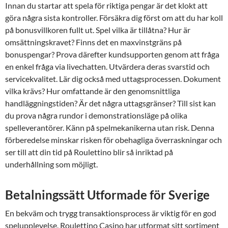
Innan du startar att spela för riktiga pengar är det klokt att
göra några sista kontroller. Försäkra dig först om att du har koll
på bonusvillkoren fullt ut. Spel vilka är tillåtna? Hur är
omsättningskravet? Finns det en maxvinstgräns på
bonuspengar? Prova därefter kundsupporten genom att fråga
en enkel fråga via livechatten. Utvärdera deras svarstid och
servicekvalitet. Lär dig också med uttagsprocessen. Dokument
vilka krävs? Hur omfattande är den genomsnittliga
handläggningstiden? Är det några uttagsgränser? Till sist kan
du prova några rundor i demonstrationsläge på olika
spelleverantörer. Känn på spelmekanikerna utan risk. Denna
förberedelse minskar risken för obehagliga överraskningar och
ser till att din tid på Roulettino blir så inriktad på
underhållning som möjligt.
Betalningssätt Utformade för Sverige
En bekväm och trygg transaktionsprocess är viktig för en god
spelupplevelse. Roulettino Casino har utformat sitt sortiment