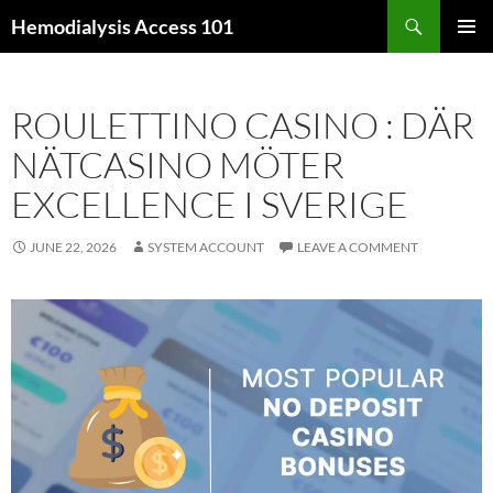
Skip
Search
Hemodialysis Access 101
to
PRIMAR
content
MENU
ROULETTINO CASINO : DÄR
NÄTCASINO MÖTER
EXCELLENCE I SVERIGE
JUNE 22, 2026
SYSTEM ACCOUNT
LEAVE A COMMENT