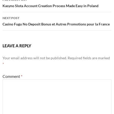
navigation
Kasyno Slota Account Creation Process Made Easy in Poland
NEXT POST
Casino Fugu No Deposit Bonus et Autres Promotions pour la France
LEAVE A REPLY
Your email address will not be published.
Required fields are marked
*
Comment
*