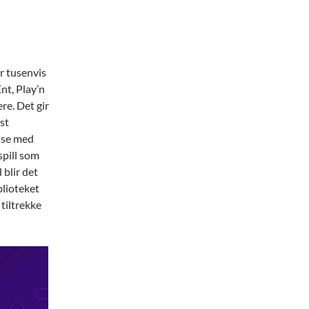
er tusenvis
nt, Play’n
re. Det gir
st
lse med
spill som
 blir det
blioteket
 tiltrekke