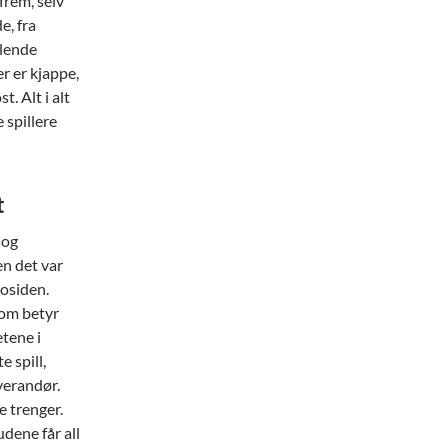
frem, selv
e, fra
alende
er er kjappe,
. Alt i alt
 spillere
t
 og
en det var
rosiden.
som betyr
etene i
e spill,
everandør.
e trenger.
udene får all