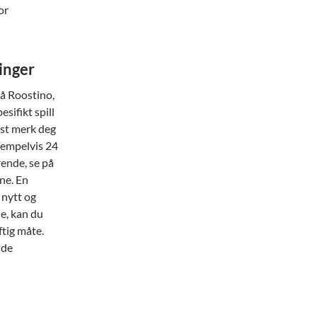
or
inger
på Roostino,
esifikt spill
nest merk deg
ksempelvis 24
rende, se på
ne. En
 nytt og
ie, kan du
ftig måte.
lde