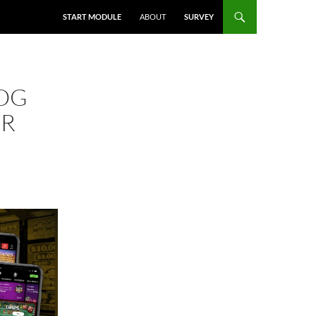
START MODULE
ABOUT
SURVEY
 OG
OR