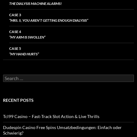
THE DIALYSIS MACHINE ALARMS!
CASE 3
“MRS. S, YOU AREN’T GETTING ENOUGH DIALYSIS”
CASE 4
“MY ARM IS SWOLLEN”
CASE 5
“MY HAND HURTS”
Search
for:
RECENT POSTS
Tcl99 Casino – Fast‑Track Slot Action & Live Thrills
Dudespin Casino Free Spins Umsatzbedingungen: Einfach oder
Schwierig?