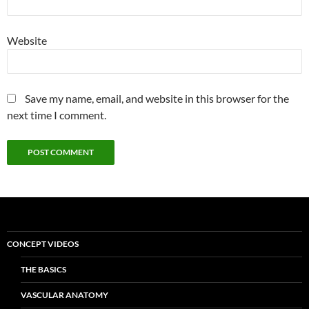
Website
Save my name, email, and website in this browser for the
next time I comment.
CONCEPT VIDEOS
THE BASICS
VASCULAR ANATOMY