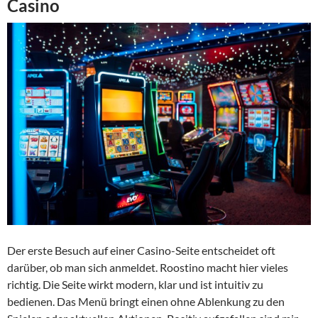
Casino
Der erste Besuch auf einer Casino-Seite entscheidet oft
darüber, ob man sich anmeldet. Roostino macht hier vieles
richtig. Die Seite wirkt modern, klar und ist intuitiv zu
bedienen. Das Menü bringt einen ohne Ablenkung zu den