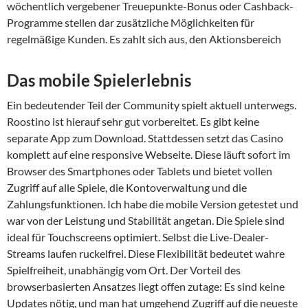
wöchentlich vergebener Treuepunkte-Bonus oder Cashback-
Programme stellen dar zusätzliche Möglichkeiten für
regelmäßige Kunden. Es zahlt sich aus, den Aktionsbereich
Das mobile Spielerlebnis
Ein bedeutender Teil der Community spielt aktuell unterwegs.
Roostino ist hierauf sehr gut vorbereitet. Es gibt keine
separate App zum Download. Stattdessen setzt das Casino
komplett auf eine responsive Webseite. Diese läuft sofort im
Browser des Smartphones oder Tablets und bietet vollen
Zugriff auf alle Spiele, die Kontoverwaltung und die
Zahlungsfunktionen. Ich habe die mobile Version getestet und
war von der Leistung und Stabilität angetan. Die Spiele sind
ideal für Touchscreens optimiert. Selbst die Live-Dealer-
Streams laufen ruckelfrei. Diese Flexibilität bedeutet wahre
Spielfreiheit, unabhängig vom Ort. Der Vorteil des
browserbasierten Ansatzes liegt offen zutage: Es sind keine
Updates nötig, und man hat umgehend Zugriff auf die neueste