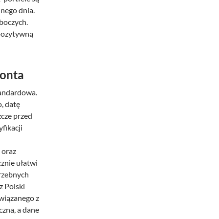
dnego dnia.
boczych.
 pozytywną
konta
tandardowa.
, datę
zcze przed
fikacji
u
 oraz
znie ułatwi
trzebnych
z Polski
związanego z
czna, a dane