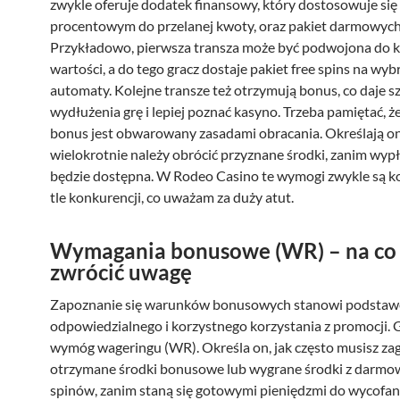
zwykle oferuje dodatek finansowy, który dostosowuje się 
procentowym do przelanej kwoty, oraz pakiet darmowyc
Przykładowo, pierwsza transza może być podwojona do 
wartości, a do tego gracz dostaje pakiet free spins na wyb
automaty. Kolejne transze też otrzymują bonus, co daje s
wydłużenia grę i lepiej poznać kasyno. Trzeba pamiętać, ż
bonus jest obwarowany zasadami obracania. Określają on
wielokrotnie należy obrócić przyznane środki, zanim wyp
będzie dostępna. W Rodeo Casino te wymogi zwykle są ko
tle konkurencji, co uważam za duży atut.
Wymagania bonusowe (WR) – na co
zwrócić uwagę
Zapoznanie się warunków bonusowych stanowi podstaw
odpowiedzialnego i korzystnego korzystania z promocji. 
wymóg wageringu (WR). Określa on, jak często musisz za
otrzymane środki bonusowe lub wygrane środki z darmo
spinów, zanim staną się gotowymi pieniędzmi do wycofa