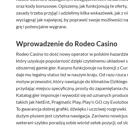
oraz kody bonusowe. Opiszemy, jak funkcjonują te oferty, 
zasady trzeba przyjąć i udzielimy kilka wskazówek, jak z n
wyciągnąć jak najwięcej, by poprawić swoje możliwości n
grę i potencjalne wygrane.
Wprowadzenie do Rodeo Casino
Rodeo Casino to dość nowy operator w polskim hazardzie
który uzyskuje popularność dzięki czytelnemu układowi s
obszernej gamie gier. Kasyno funkcjonuje na licencji z Cur
daje mu legalny status też w naszym kraju. Od razu rzuca 
motyw przewodni, który nawiązuje do klimatów Dzikiego
przydając miejscu specyficzny, prosty do zapamiętania cha
Katalog gier imponuje i wywodzi się od uznanych produc
takich jak NetEnt, Pragmatic Play, Play’n GO czy Evoluti
To gwarancja dobrej grafiki, dźwięku i uczciwej rozgrywki.
dużym plusem jest czytelna nawigacja. Zarówno nowicjusze
weterani szybko poradzą sobie wśród setek pozycji, od sl