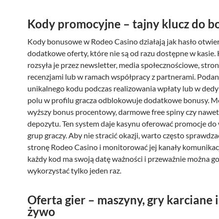
Kody promocyjne – tajny klucz do 
Kody bonusowe w Rodeo Casino działają jak hasło otwie
dodatkowe oferty, które nie są od razu dostępne w kasie.
rozsyła je przez newsletter, media społecznościowe, stron
recenzjami lub w ramach współpracy z partnerami. Podan
unikalnego kodu podczas realizowania wpłaty lub w de
polu w profilu gracza odblokowuje dodatkowe bonusy. M
wyższy bonus procentowy, darmowe free spiny czy nawet
depozytu. Ten system daje kasynu oferować promocje d
grup graczy. Aby nie stracić okazji, warto często sprawdz
stronę Rodeo Casino i monitorować jej kanały komunikacj
każdy kod ma swoją datę ważności i przeważnie można g
wykorzystać tylko jeden raz.
Oferta gier – maszyny, gry karciane i
żywo