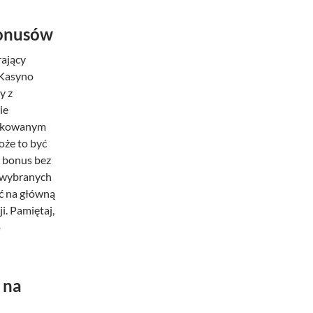
bonusów
rający
 Kasyno
y z
ie
dykowanym
oże to być
 bonus bez
o wybranych
ać na główną
i. Pamiętaj,
o
 na