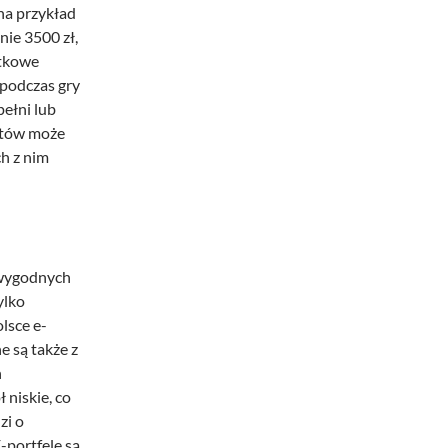
na przykład
nie 3500 zł,
atkowe
 podczas gry
pełni lub
ntów może
h z nim
 wygodnych
ylko
lsce e-
e są także z
h
 niskie, co
zi o
E-portfele są