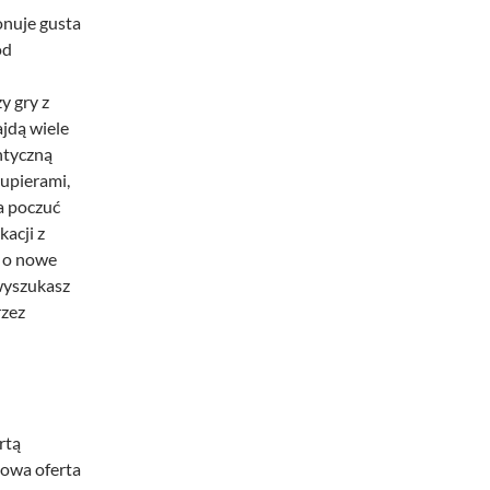
onuje gusta
od
 gry z
jdą wiele
ntyczną
rupierami,
a poczuć
acji z
a o nowe
 wyszukasz
rzez
rtą
powa oferta