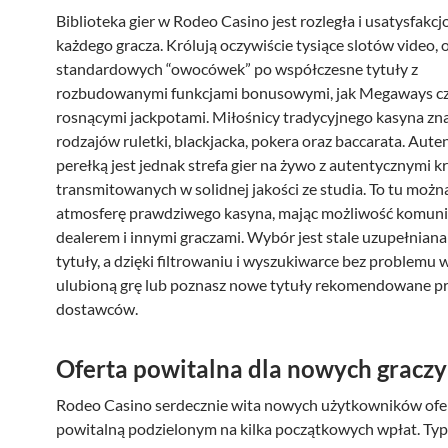
Biblioteka gier w Rodeo Casino jest rozległa i usatysfakcj
każdego gracza. Królują oczywiście tysiące slotów video, 
standardowych “owocówek” po współczesne tytuły z
rozbudowanymi funkcjami bonusowymi, jak Megaways czy
rosnącymi jackpotami. Miłośnicy tradycyjnego kasyna zna
rodzajów ruletki, blackjacka, pokera oraz baccarata. Aute
perełką jest jednak strefa gier na żywo z autentycznymi k
transmitowanych w solidnej jakości ze studia. To tu możn
atmosferę prawdziwego kasyna, mając możliwość komunik
dealerem i innymi graczami. Wybór jest stale uzupełnian
tytuły, a dzięki filtrowaniu i wyszukiwarce bez problemu
ulubioną grę lub poznasz nowe tytuły rekomendowane p
dostawców.
Oferta powitalna dla nowych graczy
Rodeo Casino serdecznie wita nowych użytkowników ofe
powitalną podzielonym na kilka początkowych wpłat. Ty