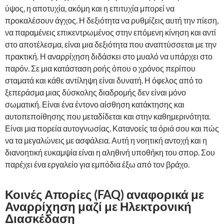
ύψος, η αποτυχία, ακόμη και η επιτυχία μπορεί να
προκαλέσουν άγχος. Η δεξιότητα να ρυθμίζεις αυτή την πίεση,
να παραμένεις επικεντρωμένος στην επόμενη κίνηση και αντί
στο αποτέλεσμα, είναι μια δεξιότητα που αναπτύσσεται με την
πρακτική. Η αναρρίχηση διδάσκει στο μυαλό να υπάρχει στο
παρόν. Σε μια κατάσταση ροής όπου ο χρόνος περίπου
σταματά και κάθε αντίληψη είναι δυνατή. Η όφελος από το
ξεπεράσμα μιας δύσκολης διαδρομής δεν είναι μόνο
σωματική. Είναι ένα έντονο αίσθηση κατάκτησης και
αυτοπεποίθησης που μεταδίδεται και στην καθημερινότητα.
Είναι μια πορεία αυτογνωσίας. Κατανοείς τα όριά σου και πώς
να τα μεγαλώνεις με ασφάλεια. Αυτή η νοητική αντοχή και η
διανοητική ευκαμψία είναι η αληθινή υποθήκη του σπορ. Σου
παρέχει ένα εργαλείο για εμπόδια έξω από τον βράχο.
Κοινές Απορίες (FAQ) αναφορικά με
Αναρρίχηση μαζί με Ηλεκτρονική
Διασκέδαση