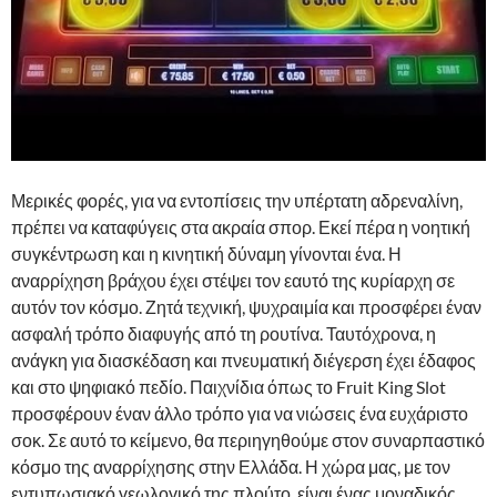
Μερικές φορές, για να εντοπίσεις την υπέρτατη αδρεναλίνη,
πρέπει να καταφύγεις στα ακραία σπορ. Εκεί πέρα η νοητική
συγκέντρωση και η κινητική δύναμη γίνονται ένα. Η
αναρρίχηση βράχου έχει στέψει τον εαυτό της κυρίαρχη σε
αυτόν τον κόσμο. Ζητά τεχνική, ψυχραιμία και προσφέρει έναν
ασφαλή τρόπο διαφυγής από τη ρουτίνα. Ταυτόχρονα, η
ανάγκη για διασκέδαση και πνευματική διέγερση έχει έδαφος
και στο ψηφιακό πεδίο. Παιχνίδια όπως το Fruit King Slot
προσφέρουν έναν άλλο τρόπο για να νιώσεις ένα ευχάριστο
σοκ. Σε αυτό το κείμενο, θα περιηγηθούμε στον συναρπαστικό
κόσμο της αναρρίχησης στην Ελλάδα. Η χώρα μας, με τον
εντυπωσιακό γεωλογικό της πλούτο, είναι ένας μοναδικός