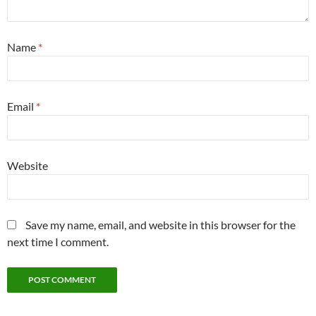
Name
*
Email
*
Website
Save my name, email, and website in this browser for the
next time I comment.