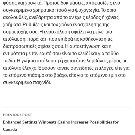
φύσης και χρονικά. Προτού δοκιμάσεις, αποφασίζεις ένα
συγκεκριμένο χρηματικό ποσό για ψυχαγωγία. Το όριο
ακολουθείς, ανεξάρτητα από το αν έχεις κέρδος ή χάνεις
χρήματα. Ρυθμίζεις και τον χρόνο ενασχόλησης της
συμμετοχής σου. Η ενασχόληση οφείλει να μείνει μια
απόλαυση, παρά κάτι που επιδρά τις καθήκοντα ή τις
διαπροσωπικές σχέσεις σου. Η αυτοεπίγνωση και η
εντιμότητα με τον εαυτό σου είναι το κλειδί και για τα δύο
πεδία. Η γνήσια απόλαυση έρχεται όταν λαμβάνεις μέρος με
απόλυτο έλεγχο. Εφόσον κάνεις συνειδητές επιλογές, είτε για
το επόμενο πιάσιμο στο βράχο, είτε για το επόμενο spin στο
συγκεκριμένο παιχνίδι.
Post
PREVIOUS POST
navigation
Enhanced Settings Winbeatz Casino Increases Possibilities for
Canada