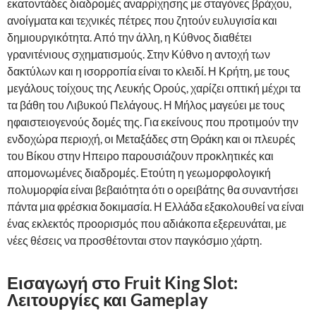
εκατοντάδες διαδρομές αναρρίχησης με σταγόνες βράχου,
ανοίγματα και τεχνικές πέτρες που ζητούν ευλυγισία και
δημιουργικότητα. Από την άλλη, η Κύθνος διαθέτει
γρανιτένιους σχηματισμούς. Στην Κύθνο η αντοχή των
δακτύλων και η ισορροπία είναι το κλειδί. Η Κρήτη, με τους
μεγάλους τοίχους της Λευκής Ορούς, χαρίζει οπτική μέχρι τα
τα βάθη του Λιβυκού Πελάγους. Η Μήλος μαγεύει με τους
ηφαιστειογενούς δομές της. Για εκείνους που προτιμούν την
ενδοχώρα περιοχή, οι Μεταξάδες στη Θράκη και οι πλευρές
του Βίκου στην Ηπειρο παρουσιάζουν προκλητικές και
απομονωμένες διαδρομές. Ετούτη η γεωμορφολογική
πολυμορφία είναι βεβαιότητα ότι ο ορειβάτης θα συναντήσει
πάντα μια φρέσκια δοκιμασία. Η Ελλάδα εξακολουθεί να είναι
ένας εκλεκτός προορισμός που αδιάκοπα εξερευνάται, με
νέες θέσεις να προσθέτονται στον παγκόσμιο χάρτη.
Εισαγωγή στο Fruit King Slot:
Λειτουργίες και Gameplay