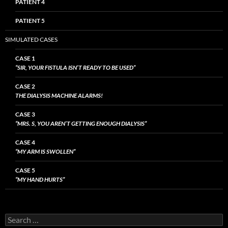
PATIENT 4
PATIENT 5
SIMULATED CASES
CASE 1
“SIR, YOUR FISTULA ISN’T READY TO BE USED”
CASE 2
THE DIALYSIS MACHINE ALARMS!
CASE 3
“MRS. S, YOU AREN’T GETTING ENOUGH DIALYSIS”
CASE 4
“MY ARM IS SWOLLEN”
CASE 5
“MY HAND HURTS”
Search
for: