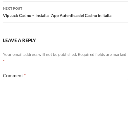
NEXT POST
VipLuck Casino – Installa l’App Autentica del Casino in Italia
LEAVE A REPLY
Your email address will not be published.
Required fields are marked
*
Comment
*