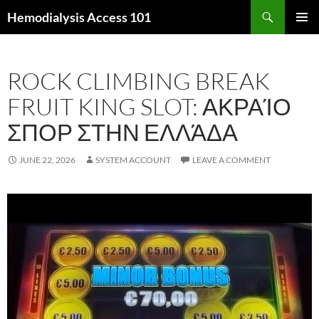
Skip
Search
Hemodialysis Access 101
to
PRIMAR
content
MENU
ROCK CLIMBING BREAK
FRUIT KING SLOT: ΑΚΡΑΊΟ
ΣΠΟΡ ΣΤΗΝ ΕΛΛΆΔΑ
JUNE 22, 2026
SYSTEM ACCOUNT
LEAVE A COMMENT