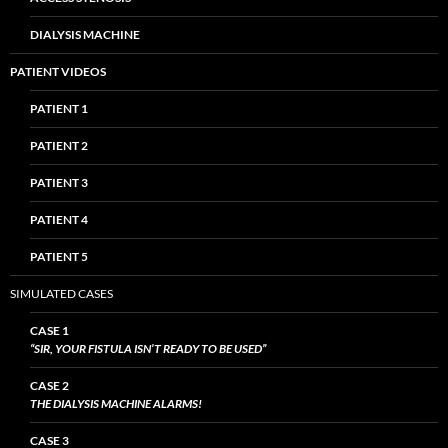
DIALYSIS MACHINE
PATIENT VIDEOS
PATIENT 1
PATIENT 2
PATIENT 3
PATIENT 4
PATIENT 5
SIMULATED CASES
CASE 1
“SIR, YOUR FISTULA ISN’T READY TO BE USED”
CASE 2
THE DIALYSIS MACHINE ALARMS!
CASE 3