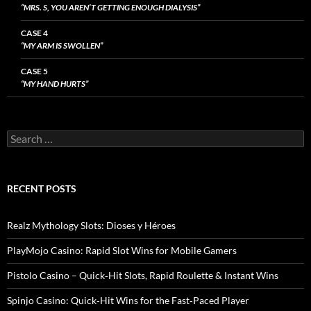
“MRS. S, YOU AREN’T GETTING ENOUGH DIALYSIS”
CASE 4
“MY ARM IS SWOLLEN”
CASE 5
“MY HAND HURTS”
Search
for:
RECENT POSTS
Realz Mythology Slots: Dioses y Héroes
PlayMojo Casino: Rapid Slot Wins for Mobile Gamers
Pistolo Casino – Quick‑Hit Slots, Rapid Roulette & Instant Wins
Spinjo Casino: Quick‑Hit Wins for the Fast‑Paced Player