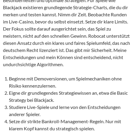
Besonderheiten und optimale Strategien. Für Spiele wie
Blackjack existieren grundlegende Strategie-Charts, die du dir
merken und testen kannst. Nimm dir Zeit. Beobachte Runden
im Live-Casino, bevor du selbst einsetzt. Setze dir klare Limits.
Der Fokus sollte darauf ausgerichtet sein, das Spiel zu
meistern, nicht auf den schnellen Gewinn. Robocat unterstützt
diesen Ansatz durch ein klares und faires Spielumfeld, das nach
deutschem Recht lizenziert ist. Das gibt mir Sicherheit. Meine
Entscheidungen und mein Können sind entscheidend, nicht
undurchsichtige Algorithmen.
Beginne mit Demoversionen, um Spielmechaniken ohne
Risiko kennenzulernen.
Eigne dir grundlegendes Strategiewissen an, etwa die Basic
Strategy bei Blackjack.
Studiere Live-Spiele und lerne von den Entscheidungen
anderer Spieler.
Setze dir strikte Bankroll-Management-Regeln. Nur mit
klarem Kopf kannst du strategisch spielen.