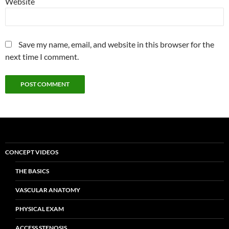
Website
Save my name, email, and website in this browser for the
next time I comment.
CONCEPT VIDEOS
THE BASICS
VASCULAR ANATOMY
PHYSICAL EXAM
ACCESS STENOSIS