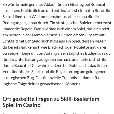
So würde mein genauer Ablauf für den Einstieg bei Robocat
aussehen: Melde dich an und entdecke erst einmal in Ruhe die
Seite. Nimm den Willkommensbonus, aber schau dir die
Bedingungen genau durch. Ein strategischer Spieler beherrscht
immer die Regeln. Dann widme dich einem Spiel, das dich reizt,
am besten in der Demo-Version. Für den ersten Einsatz mit
Echtgeld mit Echtgeld suchst du aus ein Spiel, dessen Regeln
du bereits gut kennst, wie Blackjack oder Roulette mit klaren
Strategien. Lege dir von Anfang an ein tägliches Budget, das du
für die Unterhaltung ausgeben vorhast, und halte dich strikt
daran. Beachte: Der wahre Nutzen bei Robocat ist das tiefere
Verständnis des Spiels und die Begeisterung am gelungenen
strategischen Zug. Das finanzielle Ergebnis ist dann oft die
logische Folge deines gewachsenen Könnens.
Oft gestellte Fragen zu Skill-basiertem
Spiel im Casino