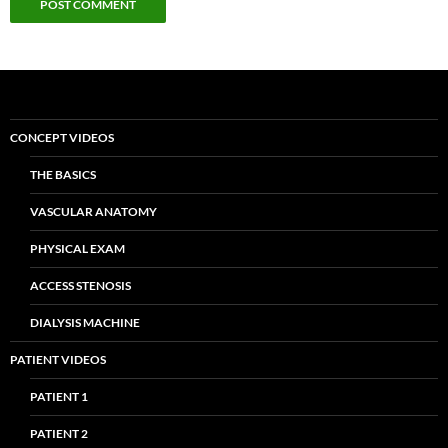
CONCEPT VIDEOS
THE BASICS
VASCULAR ANATOMY
PHYSICAL EXAM
ACCESS STENOSIS
DIALYSIS MACHINE
PATIENT VIDEOS
PATIENT 1
PATIENT 2