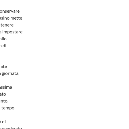
conservare
Casino mette
tenere i
da impostare
ollo
o di
mite
 giornata,
massima
ato
ento.
il tempo
 di
sospendendo