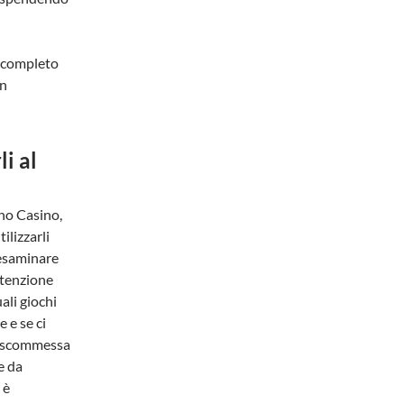
l completo
un
i al
ino Casino,
ilizzarli
 esaminare
attenzione
ali giochi
 e se ci
di scommessa
e da
 è