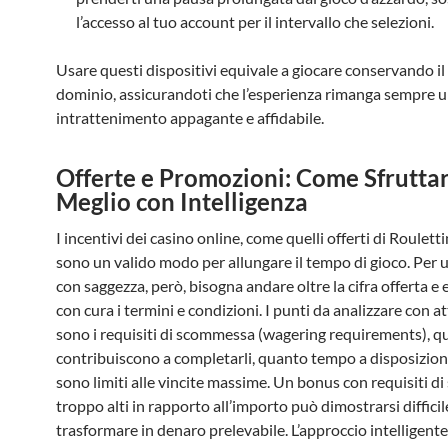
l’accesso al tuo account per il intervallo che selezioni.
Usare questi dispositivi equivale a giocare conservando i
dominio, assicurandoti che l’esperienza rimanga sempre 
intrattenimento appagante e affidabile.
Offerte e Promozioni: Come Sfruttarl
Meglio con Intelligenza
I incentivi dei casino online, come quelli offerti di Roulett
sono un valido modo per allungare il tempo di gioco. Per ut
con saggezza, però, bisogna andare oltre la cifra offerta e
con cura i termini e condizioni. I punti da analizzare con 
sono i requisiti di scommessa (wagering requirements), qu
contribuiscono a completarli, quanto tempo a disposizione
sono limiti alle vincite massime. Un bonus con requisiti 
troppo alti in rapporto all’importo può dimostrarsi difficil
trasformare in denaro prelevabile. L’approccio intelligente