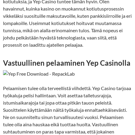
kotiutuksia, ja Yep Casino tuntee tämän hyvin. Olen
havainnut, kuinka kasino on muokannut kotiutusprosessin
vikkeläksi suosituille maksutavoille, kuten pankkisiirroille ja eri
lompakoille. Useimmat kotiutukset hoituvat muutamassa
tunnissa, mikä on alalla erinomainen tulos. Tämä nopeus ei
johdu pelkästään hyvästä teknologiasta, vaan siitä, että
prosessit on laadittu ajatellen pelaajaa.
Vastuullinen pelaaminen Yep Casinolla
Pelaamisen tulee olla terveellistä viihdettä. Yep Casino tarjoaa
työkaluja pelisi hallintaan. Voit asettaa talletusrajoja,
istumisaikarajoja tai jopa ottaa pitkän tauon peleistä.
Suosittelen käyttämään näitä työkaluja ennaltaehkäisevästi.
Ne on suunniteltu sinun turvallisuutesi vuoksi. Pelaamisen
tulee olla aina hauskaa eikä tuottaa huolta. Vastuullinen
suhtautuminen on paras tapa varmistaa, että jokainen