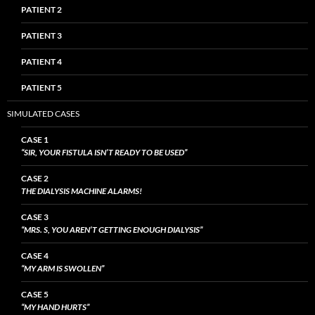
PATIENT 2
PATIENT 3
PATIENT 4
PATIENT 5
SIMULATED CASES
CASE 1
“SIR, YOUR FISTULA ISN’T READY TO BE USED”
CASE 2
THE DIALYSIS MACHINE ALARMS!
CASE 3
“MRS. S, YOU AREN’T GETTING ENOUGH DIALYSIS”
CASE 4
“MY ARM IS SWOLLEN”
CASE 5
“MY HAND HURTS”