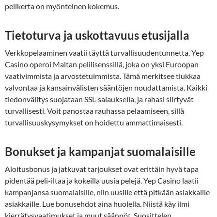
pelikerta on myönteinen kokemus.
Tietoturva ja uskottavuus etusijalla
Verkkopelaaminen vaatii täyttä turvallisuudentunnetta. Yep
Casino operoi Maltan pelilisenssillä, joka on yksi Euroopan
vaativimmista ja arvostetuimmista. Tämä merkitsee tiukkaa
valvontaa ja kansainvälisten sääntöjen noudattamista. Kaikki
tiedonvälitys suojataan SSL-salauksella, ja rahasi siirtyvät
turvallisesti. Voit panostaa rauhassa pelaamiseen, sillä
turvallisuuskysymykset on hoidettu ammattimaisesti.
Bonukset ja kampanjat suomalaisille
Aloitusbonus ja jatkuvat tarjoukset ovat erittäin hyvä tapa
pidentää peli-iltaa ja kokeilla uusia pelejä. Yep Casino laatii
kampanjansa suomalaisille, niin uusille että pitkään asiakkaille
asiakkaille. Lue bonusehdot aina huolella. Niistä käy ilmi
kierrätysvaatimukset ja muut säännöt. Suosittelen