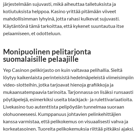
järjestelmään sujuvasti, mikä aiheuttaa talletuksista ja
kotiutuksista helppoa. Kasino yrittää pitämään viiveet
mahdollisimman lyhyinä, jotta rahasi kulkevat sujuvasti.
Käytäntönä tämä tarkoittaa, että kykenet suuntautua itse
pelaamiseen, et odotteluun.
Monipuolinen pelitarjonta
suomalaisille pelaajille
Yep Casinon pelikirjasto on kuin valtavaa pelihallia. Sieltä
löytyy kaikenlaista perinteisistä hedelmäpeleistä viimeisimpiin
video-slotteihin, jotka tarjoavat hienoja grafiikkoja ja
mukaansatempaavia tarinoita. Tarjonnassa on lisäksi runsaasti
pöytäpelejä, esimerkiksi useita blackjack- ja rulettivariaatioita.
Livekasino tuo autenttista pelipöydän tunnelmaa suoraan
olohuoneeseesi. Kumppanuus johtavien pelinkehittäjien
kanssa varmistaa, että pelikokemus on visuaalisesti vahva ja
korkeatasoinen. Tuoreita pelikokemuksia riittää pitkäksi ajaksi.