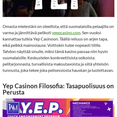
Omasta mielestäni on oleellista, että suomalaisilla pelaajilla on
varma ja jännittävä pelikoti
yeepcasino.com
. Sen vuoksi
kannattaa tutkia Yep Casinoon. Täällä reiluus on arjen tapa,
eikä pelkkä mainoslause. Voittokin tulee nopeasti tilille.
Tahdon näyttää sinulle, miksi tämä kasino passaa niin hyvin
suomalaisille. Keskustelen konkreettisista seikoista:
pelitarjonnasta, turvallisista maksutavoista ja siitä yhteisön
tunnusta, joka tekee joka pelisessiosta hauskan ja luotettavan.
Yep Casinon Filosofia: Tasapuolisuus on
Perusta