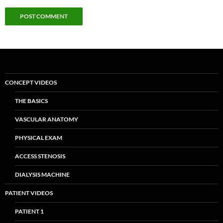
CONCEPT VIDEOS
THE BASICS
VASCULAR ANATOMY
PHYSICAL EXAM
ACCESS STENOSIS
DIALYSIS MACHINE
PATIENT VIDEOS
PATIENT 1