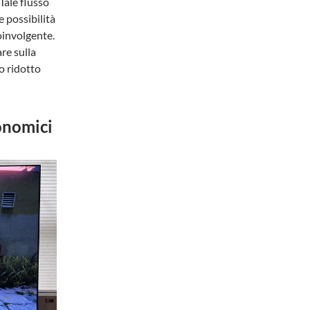
 Tale flusso
 possibilità
oinvolgente.
re sulla
o ridotto
onomici