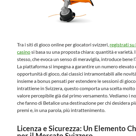
Tra i siti di gioco online per giocatori svizzeri,
registrati su
casino
si basa su una proposta chiara: quantità e varietà. 
stesso, che evoca un senso di meraviglia, introduce bene l
La piattaforma si impegna a garantire un numero elevato 
opportunità di gioco, dai classici intramontabili alle novità
insieme a bonus pensati per estendere le sessioni di gioco.
intrattiene in Svizzera, questo comporta una scelta molto
valore percepibile già dal primo versamento. Vediamo i no
che fanno di Betalice una destinazione per chi desidera pi
premi e, in una parola, più intrattenimento.
Licenza e Sicurezza: Un Elemento C
per il Mercato Svizzero