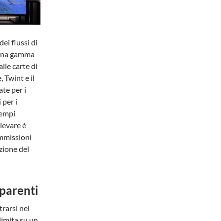
ei flussi di
 una gamma
lle carte di
 Twint e il
ate per i
 per i
tempi
elevare è
ommissioni
zione del
parenti
trarsi nel
limita su un