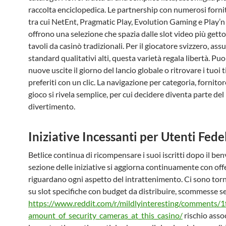
raccolta enciclopedica. Le partnership con numerosi fornit
tra cui NetEnt, Pragmatic Play, Evolution Gaming e Play’
offrono una selezione che spazia dalle slot video più getto
tavoli da casinò tradizionali. Per il giocatore svizzero, ass
standard qualitativi alti, questa varietà regala libertà. Puo
nuove uscite il giorno del lancio globale o ritrovare i tuoi t
preferiti con un clic. La navigazione per categoria, fornitor
gioco si rivela semplice, per cui decidere diventa parte del
divertimento.
Iniziative Incessanti per Utenti Fede
Betlice continua di ricompensare i suoi iscritti dopo il be
sezione delle iniziative si aggiorna continuamente con off
riguardano ogni aspetto del intrattenimento. Ci sono torn
su slot specifiche con budget da distribuire, scommesse s
https://www.reddit.com/r/mildlyinteresting/comments/1
amount_of_security_cameras_at_this_casino/
rischio asso