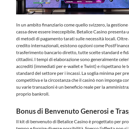
In un ambito finanziario come quello svizzero, la gestione d
cassa deve essere ineccepibile. Betalice Casino presenta
di metodi di pagamento tarati sulle necessità locali. Oltre a
credito internazionali, esistono opzioni come PostFinance,
trasferimento bancario diretto, tutte scelte standard e fid
cittadini. I tempi di elaborazione sono generalmente celeri
accrediti (immediati per e-wallet e Twint) e rispettano le 
standard del settore per i incassi. La soglia minima per pr
competitiva e la circostanza che il casinò non imponga c
su varie transazioni è un beneficio reale per la amministra
proprio bankroll.
Bonus di Benvenuto Generosi e Tras
Il kit di benvenuto di Betalice Casino è progettato per pro
tempo e fornire diverse possibilità. Spesso l’offerta non si 