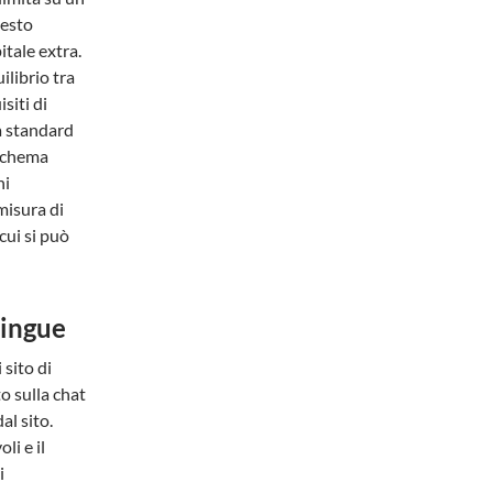
uesto
itale extra.
ilibrio tra
siti di
la standard
 schema
hi
misura di
cui si può
lingue
 sito di
o sulla chat
al sito.
li e il
i