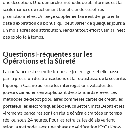
une déception. Une démarche méthodique et informée est la
seule manière de réellement bénéficier de ces offres
promotionnelles. Un piège supplémentaire est de ignorer la
date d’expiration du bonus, qui peut varier de quelques jours à
un mois après son attribution, rendant tout effort vain s’il n’est
pas exploité à temps.
Questions Fréquentes sur les
Opérations et la Sûreté
La confiance est essentielle dans le jeu en ligne, et elle passe
par la précision des transactions et la robustesse de la sécurité.
PiperSpin Casino adresse les interrogations valables des
joueurs canadiens en appliquant des standards élevés. Les
méthodes de dépôt populaires comme les cartes de crédit, les
portefeuilles électroniques (ex: MuchBetter, InstaDebit) et les
virements bancaires sont en règle générale traitées en temps
réel ou sous 24 heures. Pour les retraits, les délais varient
selon la méthode, avec une phase de vérification KYC (Know