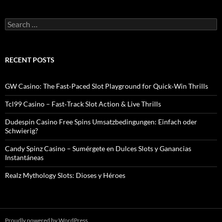
Search
for:
RECENT POSTS
GW Casino: The Fast‑Paced Slot Playground for Quick‑Win Thrills
Tcl99 Casino – Fast‑Track Slot Action & Live Thrills
Dudespin Casino Free Spins Umsatzbedingungen: Einfach oder
Schwierig?
Candy Spinz Casino – Sumérgete en Dulces Slots y Ganancias
Instantáneas
Realz Mythology Slots: Dioses y Héroes
Proudly powered by WordPress