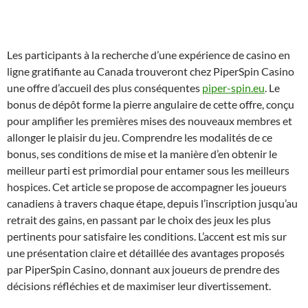
Les participants à la recherche d’une expérience de casino en
ligne gratifiante au Canada trouveront chez PiperSpin Casino
une offre d’accueil des plus conséquentes
piper-spin.eu
. Le
bonus de dépôt forme la pierre angulaire de cette offre, conçu
pour amplifier les premières mises des nouveaux membres et
allonger le plaisir du jeu. Comprendre les modalités de ce
bonus, ses conditions de mise et la manière d’en obtenir le
meilleur parti est primordial pour entamer sous les meilleurs
hospices. Cet article se propose de accompagner les joueurs
canadiens à travers chaque étape, depuis l’inscription jusqu’au
retrait des gains, en passant par le choix des jeux les plus
pertinents pour satisfaire les conditions. L’accent est mis sur
une présentation claire et détaillée des avantages proposés
par PiperSpin Casino, donnant aux joueurs de prendre des
décisions réfléchies et de maximiser leur divertissement.