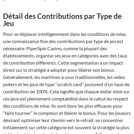
Détail des Contributions par Type de
Jeu
Pour se déplacer intelligemment dans les conditions de mise,
une connaissance fine des contributions par type de jeu est
nécessaire. PiperSpin Casino, comme la plupart des
établissements, organise ses jeux en catégories avec des taux
de contribution différents. Cette segmentation a un impact
direct sur la stratégie à adopter pour libérer son bonus.
Généralement, les machines à sous traditionnelles, les vidéo
pokers et les jeux de type “scratch card” jouissent d’un taux de
contribution de 100%. Cela signifie que chaque dollar misé sur
ces jeux est pleinement comptabilisé dans le calcul du respect
des conditions de mise. Ils sont donc les plus efficaces pour
“faire tourner” le compteur et libérer le bonus. Pour les joueurs
désirant optimiser leur chemin vers le retrait, se concentrer
initialement sur cette catégorie est souvent la stratégie la plus