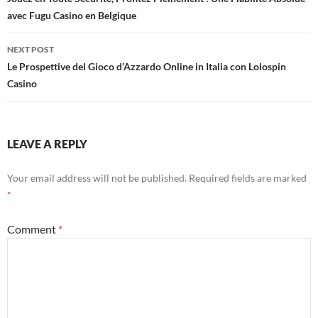
navigation
avec Fugu Casino en Belgique
NEXT POST
Le Prospettive del Gioco d’Azzardo Online in Italia con Lolospin
Casino
LEAVE A REPLY
Your email address will not be published.
Required fields are marked
*
Comment
*