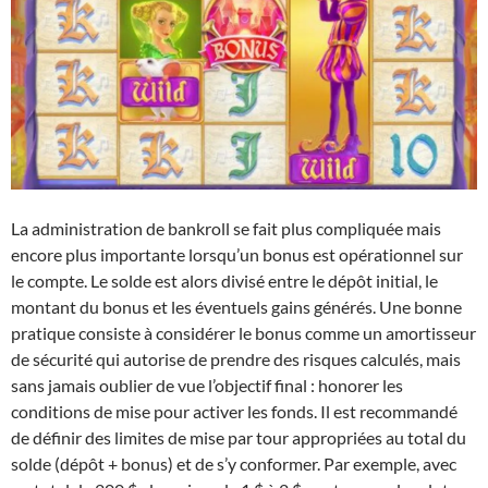
La administration de bankroll se fait plus compliquée mais
encore plus importante lorsqu’un bonus est opérationnel sur
le compte. Le solde est alors divisé entre le dépôt initial, le
montant du bonus et les éventuels gains générés. Une bonne
pratique consiste à considérer le bonus comme un amortisseur
de sécurité qui autorise de prendre des risques calculés, mais
sans jamais oublier de vue l’objectif final : honorer les
conditions de mise pour activer les fonds. Il est recommandé
de définir des limites de mise par tour appropriées au total du
solde (dépôt + bonus) et de s’y conformer. Par exemple, avec