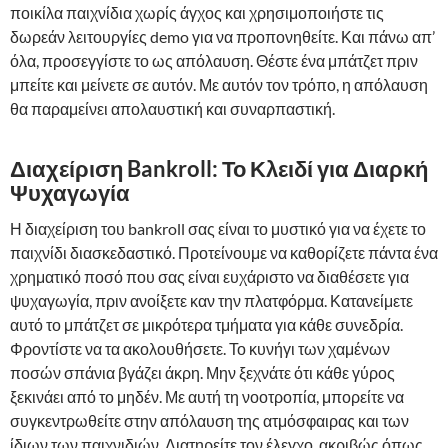
ποικίλα παιχνίδια χωρίς άγχος και χρησιμοποιήστε τις
δωρεάν λειτουργίες demo για να προπονηθείτε. Και πάνω απ’
όλα, προσεγγίστε το ως απόλαυση. Θέστε ένα μπάτζετ πριν
μπείτε και μείνετε σε αυτόν. Με αυτόν τον τρόπο, η απόλαυση
θα παραμείνει απολαυστική και συναρπαστική.
Διαχείριση Bankroll: Το Κλειδί για Διαρκή
Ψυχαγωγία
Η διαχείριση του bankroll σας είναι το μυστικό για να έχετε το
παιχνίδι διασκεδαστικό. Προτείνουμε να καθορίζετε πάντα ένα
χρηματικό ποσό που σας είναι ευχάριστο να διαθέσετε για
ψυχαγωγία, πριν ανοίξετε καν την πλατφόρμα. Κατανείμετε
αυτό το μπάτζετ σε μικρότερα τμήματα για κάθε συνεδρία.
Φροντίστε να τα ακολουθήσετε. Το κυνήγι των χαμένων
ποσών σπάνια βγάζει άκρη. Μην ξεχνάτε ότι κάθε γύρος
ξεκινάει από το μηδέν. Με αυτή τη νοοτροπία, μπορείτε να
συγκεντρωθείτε στην απόλαυση της ατμόσφαιρας και των
ίδιων των παιχνιδιών. Διατηρείτε τον έλεγχο, ακριβώς όπως