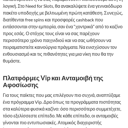
λογική. Στο Need for Slots, θα ανακαλύψετε ένα γενναιόδωρο
πακέτο υποδοχής με βελτιωμένη πρώτη κατάθεση. Συνεχώς,
διατίθενται free spins και προσφορές cashback που
εντάσσονται στην εμπειρία, σαν ένα “χοντρικά” από το καζίνο
προς εσάς. Ο στόχος τους είναι να σας παρέχουν
περισσότερο χρόνο παιχνιδιού και να σας ωθήσουν να
πειραματιστείτε καινούργια πράγματα. Να ενισχύσουν τον
ενθουσιασμό και τις πιθανότητες για μια νίκη που θα την
θυμάστε.
Πλατφόρμες Vip και Ανταμοιβή της
Αφοσίωσης
Για τους παίκτες που μας επιλέγουν πιο συχνά, αναπτύξαμε
ένα πρόγραμμα Vip. Δρα όπως τα προγράμματα πιστότητας
στα καλύτερα φυσικά καζίνο: όσο περισσότερο συμμετέχετε,
τόσο εξελίσσεστε επίπεδο. Με κάθε επίπεδο, οι ανταμοιβές
γίνονται πιο εντυπωσιακές. Ατομικός διαχειριστής