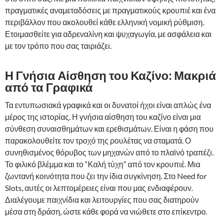
πραγματικές αναμεταδόσεις με πραγματικούς κρουπιέ και ένα
περιβάλλον που ακολουθεί κάθε ελληνική νομική ρύθμιση.
Ετοιμασθείτε για αδρεναλίνη και ψυχαγωγία, με ασφάλεια και
με τον τρόπο που σας ταιριάζει.
Η Γνήσια Αίσθηση του Καζίνο: Μακριά
από τα Γραφικά
Τα εντυπωσιακά γραφικά και οι δυνατοί ήχοι είναι απλώς ένα
μέρος της ιστορίας. Η γνήσια αίσθηση του καζίνο είναι μια
σύνθεση συναισθημάτων και ερεθισμάτων. Είναι η φάση που
παρακολουθείτε τον τροχό της ρουλέτας να σταματά. Ο
συνηθισμένος θόρυβος των μηχανών από το πλαϊνό τραπέζι.
Το φιλικό βλέμμα και το “Καλή τύχη” από τον κρουπιέ. Μια
ζωντανή κοινότητα που ζει την ίδια συγκίνηση. Στο Need for
Slots, αυτές οι λεπτομέρειες είναι που μας ενδιαφέρουν.
Διαλέγουμε παιχνίδια και λειτουργίες που σας διατηρούν
μέσα στη δράση, ώστε κάθε φορά να νιώθετε στο επίκεντρο.