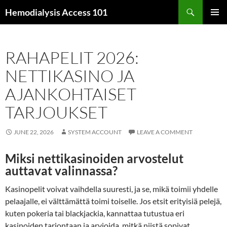
Skip
Search
Hemodialysis Access 101
to
PRIMAR
content
MENU
RAHAPELIT 2026:
NETTIKASINO JA
AJANKOHTAISET
TARJOUKSET
JUNE 22, 2026
SYSTEM ACCOUNT
LEAVE A COMMENT
Miksi nettikasinoiden arvostelut
auttavat valinnassa?
Kasinopelit voivat vaihdella suuresti, ja se, mikä toimii yhdelle
pelaajalle, ei välttämättä toimi toiselle. Jos etsit erityisiä pelejä,
kuten pokeria tai blackjackia, kannattaa tutustua eri
kasinoiden tarjontaan ja arvioida, mitkä niistä sopivat