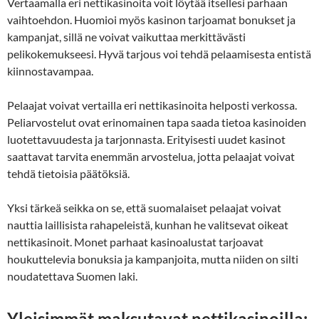
Vertaamalla eri nettikasinoita voit löytää itsellesi parhaan
vaihtoehdon. Huomioi myös kasinon tarjoamat bonukset ja
kampanjat, sillä ne voivat vaikuttaa merkittävästi
pelikokemukseesi. Hyvä tarjous voi tehdä pelaamisesta entistä
kiinnostavampaa.
Pelaajat voivat vertailla eri nettikasinoita helposti verkossa.
Peliarvostelut ovat erinomainen tapa saada tietoa kasinoiden
luotettavuudesta ja tarjonnasta. Erityisesti uudet kasinot
saattavat tarvita enemmän arvostelua, jotta pelaajat voivat
tehdä tietoisia päätöksiä.
Yksi tärkeä seikka on se, että suomalaiset pelaajat voivat
nauttia laillisista rahapeleistä, kunhan he valitsevat oikeat
nettikasinoit. Monet parhaat kasinoalustat tarjoavat
houkuttelevia bonuksia ja kampanjoita, mutta niiden on silti
noudatettava Suomen laki.
Yleisimmät maksutavat nettikasinoilla: