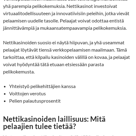
yhä parempia pelikokemuksia. Nettikasinot investoivat
virtuaalitodellisuuteen ja innovatiivisiin peleihin, jotka vievät
pelaamisen uudelle tasolle. Pelaajat voivat odottaa entistä
jännittävämpiä ja mukaansatempaavampia pelikokemuksia.
Nettikasinoiden suosio ei näytä hiipuvan, ja yhä useammat
pelaajat löytävät tiensä verkkopelaamisen maailmaan. Tämä
tarkoittaa, että kilpailu kasinoiden välillä on kovaa, ja pelaajat
voivat hyödyntää tätä etuaan etsiessään parasta
pelikokemusta.
Yhteistyö pelikehittäjien kanssa
Voittojen verotus
Pelien palautusprosentit
Nettikasinoiden laillisuus: Mitä
pelaajien tulee tietää?