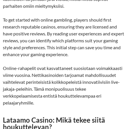
parhaiten omiin mieltymyksiisi.
To get started with online gambling, players should first
research reputable casinos, ensuring they are licensed and
have positive reviews. By reading user experiences and expert
reviews, you can identify which platforms suit your gaming
style and preferences. This initial step can save you time and
enhance your gaming experience.
Online-rahapelit ovat kasvattaneet suosiotaan voimakkaasti
viime vuosina. Nettikasinoiden tarjoamat mahdollisuudet
vaihtelevat perinteisistä kolikkopeleistä innovatiivisiin live-
jakaja-peleihin. Tämä monipuolisuus tekee
verkkopelaamisesta entistä houkuttelevampaa eri
pelaajaryhmille.
Lataamo Casino: Mikä tekee siitä
houkuttelevan?