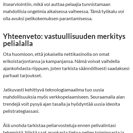
itsearviointiin, mikä voi auttaa pelaajia tunnistamaan
mahdollisia ongelmia aikaisessa vaiheessa. Tämä työkalu voi
olla avuksi pelikokemuksen parantamisessa.
Yhteenveto: vastuullisuuden merkitys
pelialalla
Ota huomioon, että jokaisella nettikasinolla on omat
erikoistarjontansa ja kampanjansa. Nämä voivat vaihdella
ajankohdasta riippuen, joten tarkista säännöllisesti saadaksesi
parhaat tarjoukset.
Jatkuvasti kehittyvä teknologiamaailma tuo uusia
mahdollisuuksia myös verkkopelaamiseen. Seuraamalla alan
trendejä voit pysyä ajan tasalla ja hyödyntää uusia ideoita
pelistrategiassasi.
Älä unohda tarkistaa peliarvosteluja ennen pelivalintasi
tekemistä. Niistä saat arvokasta tietoa pelien toiminnasta ja