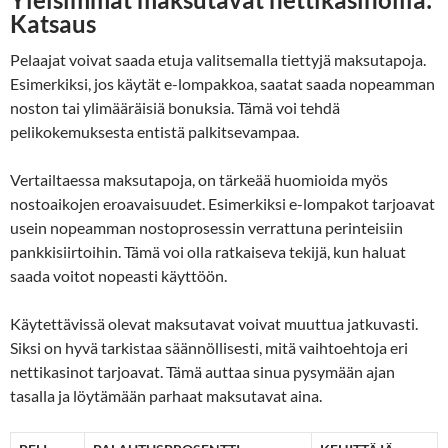
Katsaus
Pelaajat voivat saada etuja valitsemalla tiettyjä maksutapoja.
Esimerkiksi, jos käytät e-lompakkoa, saatat saada nopeamman
noston tai ylimääräisiä bonuksia. Tämä voi tehdä
pelikokemuksesta entistä palkitsevampaa.
Vertailtaessa maksutapoja, on tärkeää huomioida myös
nostoaikojen eroavaisuudet. Esimerkiksi e-lompakot tarjoavat
usein nopeamman nostoprosessin verrattuna perinteisiin
pankkisiirtoihin. Tämä voi olla ratkaiseva tekijä, kun haluat
saada voitot nopeasti käyttöön.
Käytettävissä olevat maksutavat voivat muuttua jatkuvasti.
Siksi on hyvä tarkistaa säännöllisesti, mitä vaihtoehtoja eri
nettikasinot tarjoavat. Tämä auttaa sinua pysymään ajan
tasalla ja löytämään parhaat maksutavat aina.