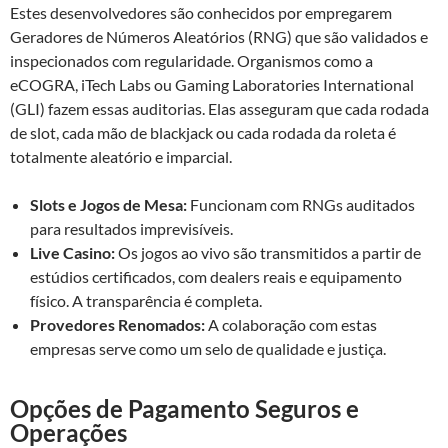
Estes desenvolvedores são conhecidos por empregarem
Geradores de Números Aleatórios (RNG) que são validados e
inspecionados com regularidade. Organismos como a
eCOGRA, iTech Labs ou Gaming Laboratories International
(GLI) fazem essas auditorias. Elas asseguram que cada rodada
de slot, cada mão de blackjack ou cada rodada da roleta é
totalmente aleatório e imparcial.
Slots e Jogos de Mesa:
Funcionam com RNGs auditados
para resultados imprevisíveis.
Live Casino:
Os jogos ao vivo são transmitidos a partir de
estúdios certificados, com dealers reais e equipamento
físico. A transparência é completa.
Provedores Renomados:
A colaboração com estas
empresas serve como um selo de qualidade e justiça.
Opções de Pagamento Seguros e
Operações