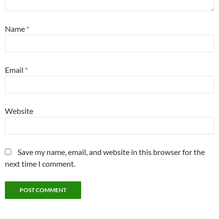
Name
*
Email
*
Website
Save my name, email, and website in this browser for the
next time I comment.