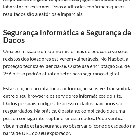
laboratórios externos. Essas auditorias confirmam que os
resultados são aleatórios e imparciais.
Segurança Informática e Segurança de
Dados
Uma permissão é um ótimo início, mas de pouco serve se os
registos dos jogadores estiverem vulneráveis. No Naobet, a
proteção técnica evidencia-se. O site usa encriptação SSL de
256 bits, o padrão atual da setor para segurança digital.
Esta solução encripta toda a informação sensível transmitida
entre o seu browser e os servidores informáticos do site.
Dados pessoais, códigos de acesso e dados bancários são
resguardados. Na prática, é bastante complicado que uma
pessoa consiga interceptar e ler essa dados. Pode verificar
visualmente esta segurança ao observar o ícone de cadeado na
barra de URL do seu explorador.