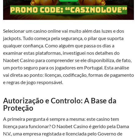
Selecionar um casino online vai muito além das luzes e dos
jackpots. Tudo começa pela segurança, o pilar que suporta
qualquer confiança. Como alguém que passa os dias a
examinar estas plataformas, investiguei nos detalhes do
Naobet Casino para compreender se ele disponibiliza, de fato,
um porto seguro para os jogadores em Portugal. Esta análise
vai direta ao ponto: licenças, codificação, formas de pagamento
e regras de jogo responsável.
Autorização e Controlo: A Base da
Proteção
A primeira pergunta é sempre a mesma: este casino tem
licença para funcionar? O Naobet Casino é gerido pela Dama
N.V., uma empresa registada e licenciada pelo Governo de