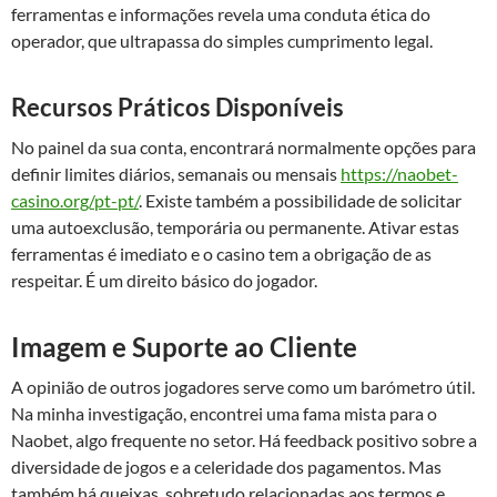
ferramentas e informações revela uma conduta ética do
operador, que ultrapassa do simples cumprimento legal.
Recursos Práticos Disponíveis
No painel da sua conta, encontrará normalmente opções para
definir limites diários, semanais ou mensais
https://naobet-
casino.org/pt-pt/
. Existe também a possibilidade de solicitar
uma autoexclusão, temporária ou permanente. Ativar estas
ferramentas é imediato e o casino tem a obrigação de as
respeitar. É um direito básico do jogador.
Imagem e Suporte ao Cliente
A opinião de outros jogadores serve como um barómetro útil.
Na minha investigação, encontrei uma fama mista para o
Naobet, algo frequente no setor. Há feedback positivo sobre a
diversidade de jogos e a celeridade dos pagamentos. Mas
também há queixas, sobretudo relacionadas aos termos e