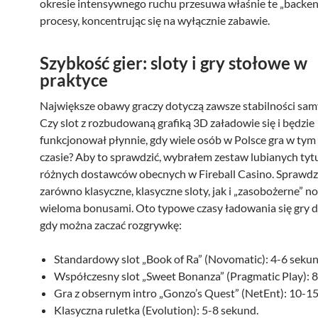
okresie intensywnego ruchu przesuwa właśnie te „backe
procesy, koncentrując się na wyłącznie zabawie.
Szybkość gier: sloty i gry stołowe w
praktyce
Największe obawy graczy dotyczą zawsze stabilności samy
Czy slot z rozbudowaną grafiką 3D załadowie się i będzie
funkcjonował płynnie, gdy wiele osób w Polsce gra w ty
czasie? Aby to sprawdzić, wybrałem zestaw lubianych ty
różnych dostawców obecnych w Fireball Casino. Sprawd
zarówno klasyczne, klasyczne sloty, jak i „zasobożerne” n
wieloma bonusami. Oto typowe czasy ładowania się gry
gdy można zaczać rozgrywkę:
Standardowy slot „Book of Ra” (Novomatic): 4-6 sekun
Współczesny slot „Sweet Bonanza” (Pragmatic Play): 
Gra z obsernym intro „Gonzo’s Quest” (NetEnt): 10-15
Klasyczna ruletka (Evolution): 5-8 sekund.