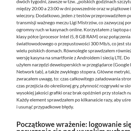
dwóch tygodni, zawsze w tzw. „polskich godzinach szczytu”
między 20:00 a 23:00 w dni powszednie oraz w piątkowe 
wieczory. Dodatkowo, jeden z testów przeprowadziłem p
transmisji ważnego meczu Ligi Mistrzów, co zazwyczaj p
ogromny ruch w kasynach online. Korzystałem z laptopa o
klasy półce (procesor Intel i5, 8 GB RAM) oraz połączenia
światłowodowego o przepustowości 300 Mb/s, co jest s
wielu polskich domach. Równolegle sprawdzałem równie
wersję kasyna na smartfonie z Androidem i siecią LTE. D
użyłem narzędzi deweloperskich w przeglądarce (Google 
Network tab), a także zwykłego stopera. Główne metryki,
zwracałem uwagę, to: czas całkowitego załadowania stro
czas przejścia do określonej gry, płynność rozgrywki w slo
wysokiej jakości grafiki oraz brak opóźnień przy stolach n
Każdy element sprawdzałem po kilkanaście razy, aby uśre
i usunąć przypadkowe błędy.
Początkowe wrażenie: logowanie się