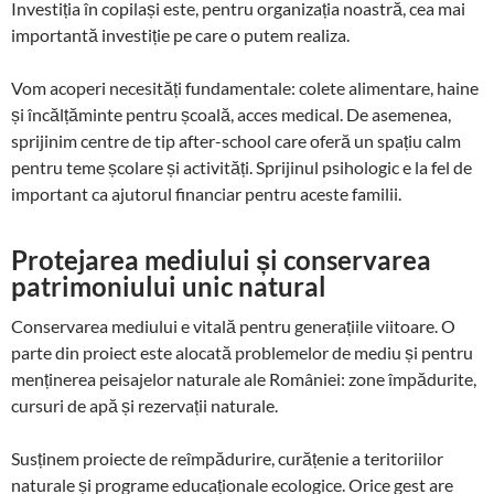
Investiția în copilași este, pentru organizația noastră, cea mai
importantă investiție pe care o putem realiza.
Vom acoperi necesități fundamentale: colete alimentare, haine
și încălțăminte pentru școală, acces medical. De asemenea,
sprijinim centre de tip after-school care oferă un spațiu calm
pentru teme școlare și activități. Sprijinul psihologic e la fel de
important ca ajutorul financiar pentru aceste familii.
Protejarea mediului și conservarea
patrimoniului unic natural
Conservarea mediului e vitală pentru generațiile viitoare. O
parte din proiect este alocată problemelor de mediu și pentru
menținerea peisajelor naturale ale României: zone împădurite,
cursuri de apă și rezervații naturale.
Susținem proiecte de reîmpădurire, curățenie a teritoriilor
naturale și programe educaționale ecologice. Orice gest are