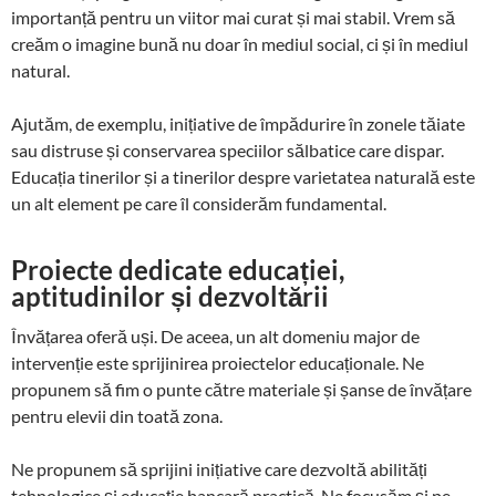
importanță pentru un viitor mai curat și mai stabil. Vrem să
creăm o imagine bună nu doar în mediul social, ci și în mediul
natural.
Ajutăm, de exemplu, inițiative de împădurire în zonele tăiate
sau distruse și conservarea speciilor sălbatice care dispar.
Educația tinerilor și a tinerilor despre varietatea naturală este
un alt element pe care îl considerăm fundamental.
Proiecte dedicate educației,
aptitudinilor și dezvoltării
Învățarea oferă uși. De aceea, un alt domeniu major de
intervenție este sprijinirea proiectelor educaționale. Ne
propunem să fim o punte către materiale și șanse de învățare
pentru elevii din toată zona.
Ne propunem să sprijini inițiative care dezvoltă abilități
tehnologice și educație bancară practică. Ne focusăm și pe