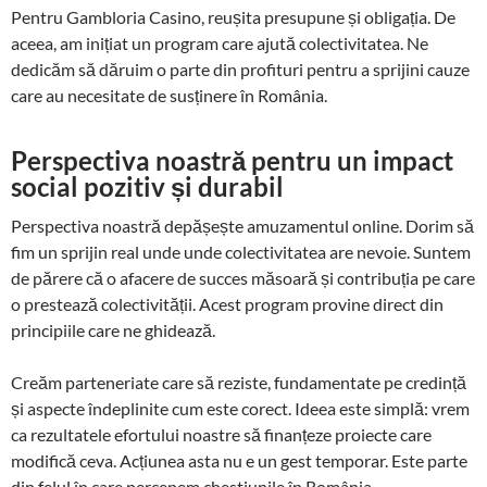
Pentru Gambloria Casino, reușita presupune și obligația. De
aceea, am inițiat un program care ajută colectivitatea. Ne
dedicăm să dăruim o parte din profituri pentru a sprijini cauze
care au necesitate de susținere în România.
Perspectiva noastră pentru un impact
social pozitiv și durabil
Perspectiva noastră depășește amuzamentul online. Dorim să
fim un sprijin real unde unde colectivitatea are nevoie. Suntem
de părere că o afacere de succes măsoară și contribuția pe care
o prestează colectivității. Acest program provine direct din
principiile care ne ghidează.
Creăm parteneriate care să reziste, fundamentate pe credință
și aspecte îndeplinite cum este corect. Ideea este simplă: vrem
ca rezultatele efortului noastre să finanțeze proiecte care
modifică ceva. Acțiunea asta nu e un gest temporar. Este parte
din felul în care percepem chestiunile în România.