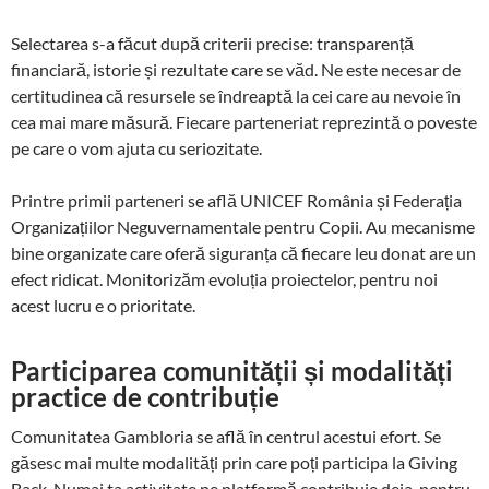
Selectarea s-a făcut după criterii precise: transparență
financiară, istorie și rezultate care se văd. Ne este necesar de
certitudinea că resursele se îndreaptă la cei care au nevoie în
cea mai mare măsură. Fiecare parteneriat reprezintă o poveste
pe care o vom ajuta cu seriozitate.
Printre primii parteneri se află UNICEF România și Federația
Organizațiilor Neguvernamentale pentru Copii. Au mecanisme
bine organizate care oferă siguranța că fiecare leu donat are un
efect ridicat. Monitorizăm evoluția proiectelor, pentru noi
acest lucru e o prioritate.
Participarea comunității și modalități
practice de contribuție
Comunitatea Gambloria se află în centrul acestui efort. Se
găsesc mai multe modalități prin care poți participa la Giving
Back. Numai ta activitate pe platformă contribuie deja, pentru