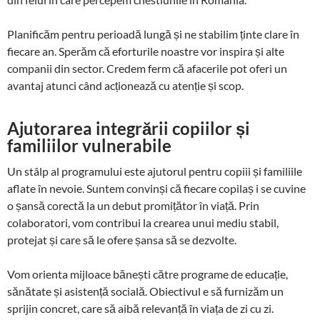
Planificăm pentru perioadă lungă și ne stabilim ținte clare în
fiecare an. Sperăm că eforturile noastre vor inspira și alte
companii din sector. Credem ferm că afacerile pot oferi un
avantaj atunci când acționează cu atenție și scop.
Ajutorarea integrării copiilor și
familiilor vulnerabile
Un stâlp al programului este ajutorul pentru copiii și familiile
aflate în nevoie. Suntem convinși că fiecare copilaș i se cuvine
o șansă corectă la un debut promițător în viață. Prin
colaboratori, vom contribui la crearea unui mediu stabil,
protejat și care să le ofere șansa să se dezvolte.
Vom orienta mijloace bănești către programe de educație,
sănătate și asistență socială. Obiectivul e să furnizăm un
sprijin concret, care să aibă relevanță în viața de zi cu zi.