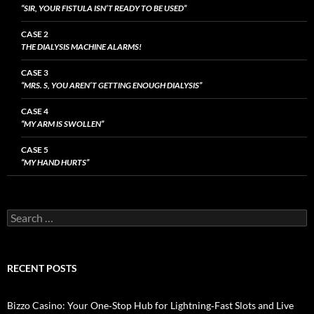
“SIR, YOUR FISTULA ISN’T READY TO BE USED”
CASE 2
THE DIALYSIS MACHINE ALARMS!
CASE 3
“MRS. S, YOU AREN’T GETTING ENOUGH DIALYSIS”
CASE 4
“MY ARM IS SWOLLEN”
CASE 5
“MY HAND HURTS”
Search
for:
RECENT POSTS
Bizzo Casino: Your One‑Stop Hub for Lightning‑Fast Slots and Live