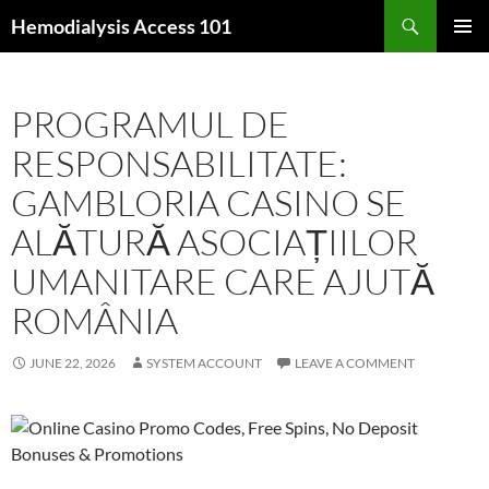
Skip
Search
Hemodialysis Access 101
to
PRIMAR
content
MENU
PROGRAMUL DE
RESPONSABILITATE:
GAMBLORIA CASINO SE
ALĂTURĂ ASOCIAȚIILOR
UMANITARE CARE AJUTĂ
ROMÂNIA
JUNE 22, 2026
SYSTEM ACCOUNT
LEAVE A COMMENT