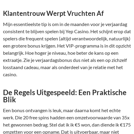
Klantentrouw Werpt Vruchten Af
Mijn essentieelste tip is om in de maanden voor je verjaardag
consistent te blijven spelen bij Yep Casino. Het schijnt erop dat
spelers die frequent spelen (altijd verantwoordelijk, natuurlijk)
een grotere bonus krijgen. Het VIP-programma is in dit opzicht
belangrijk. Hoe hoger je niveau, hoe beter de kans op een
extraatje. Zie je verjaardagsbonus dus niet als een op zichzelf
losstaand cadeau, maar als onderdeel van je relatie met het
casino.
De Regels Uitgespeeld: Een Praktische
Blik
Een bonus ontvangen is leuk, maar daarna komt het echte
werk. Die 20 free spins hadden een omzetvoorwaarde van 35x
het gewonnen bedrag. Stel dat ik ik €5 won, dan diende ik €175
omzetten voor een opname. Dat is uitvoerbaar, maar niet