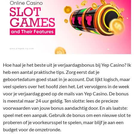
Hoe haal je het beste uit je verjaardagsbonus bij Yep Casino? Ik
heb een aantal praktische tips. Zorg eerst dat je
geboortedatum goed staat in je account. Dat lijkt logisch, maar
veel spelers over het hoofd zien het. Let vervolgens in de week
voor je verjaardag goed op de mails van Yep Casino. De bonus
is meestal maar 24 uur geldig. Ten slotte: lees de precieze
voorwaarden van jouw bonus aandachtig door. En als laatste:
speel met een aanpak. Gebruik de bonus om een nieuwe slot te
proberen of je voorkeursspel te spelen, maar blijf je aan een
budget voor de omzetronde.