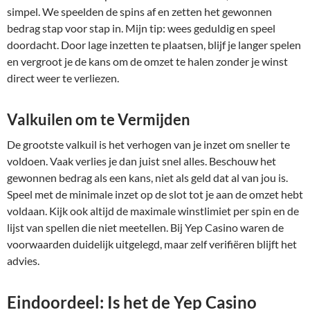
simpel. We speelden de spins af en zetten het gewonnen
bedrag stap voor stap in. Mijn tip: wees geduldig en speel
doordacht. Door lage inzetten te plaatsen, blijf je langer spelen
en vergroot je de kans om de omzet te halen zonder je winst
direct weer te verliezen.
Valkuilen om te Vermijden
De grootste valkuil is het verhogen van je inzet om sneller te
voldoen. Vaak verlies je dan juist snel alles. Beschouw het
gewonnen bedrag als een kans, niet als geld dat al van jou is.
Speel met de minimale inzet op de slot tot je aan de omzet hebt
voldaan. Kijk ook altijd de maximale winstlimiet per spin en de
lijst van spellen die niet meetellen. Bij Yep Casino waren de
voorwaarden duidelijk uitgelegd, maar zelf verifiëren blijft het
advies.
Eindoordeel: Is het de Yep Casino