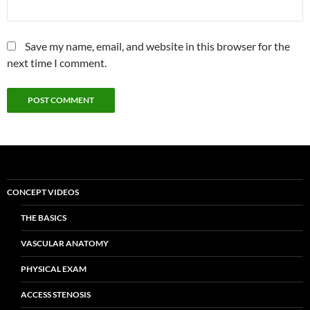
Save my name, email, and website in this browser for the
next time I comment.
CONCEPT VIDEOS
THE BASICS
VASCULAR ANATOMY
PHYSICAL EXAM
ACCESS STENOSIS