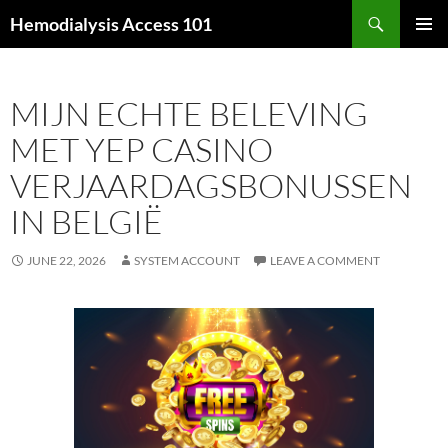
Skip
Search
Hemodialysis Access 101
to
PRIMAR
content
MENU
MIJN ECHTE BELEVING
MET YEP CASINO
VERJAARDAGSBONUSSEN
IN BELGIË
JUNE 22, 2026
SYSTEM ACCOUNT
LEAVE A COMMENT