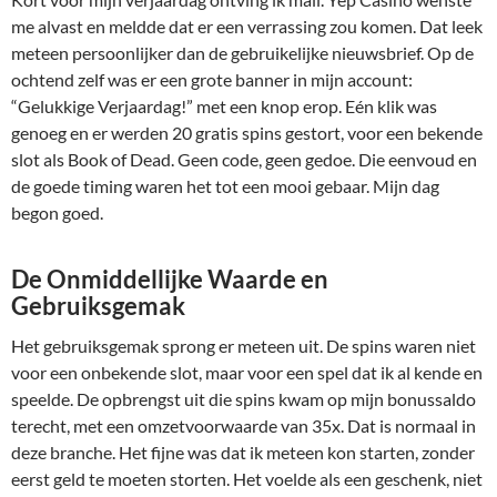
me alvast en meldde dat er een verrassing zou komen. Dat leek
meteen persoonlijker dan de gebruikelijke nieuwsbrief. Op de
ochtend zelf was er een grote banner in mijn account:
“Gelukkige Verjaardag!” met een knop erop. Eén klik was
genoeg en er werden 20 gratis spins gestort, voor een bekende
slot als Book of Dead. Geen code, geen gedoe. Die eenvoud en
de goede timing waren het tot een mooi gebaar. Mijn dag
begon goed.
De Onmiddellijke Waarde en
Gebruiksgemak
Het gebruiksgemak sprong er meteen uit. De spins waren niet
voor een onbekende slot, maar voor een spel dat ik al kende en
speelde. De opbrengst uit die spins kwam op mijn bonussaldo
terecht, met een omzetvoorwaarde van 35x. Dat is normaal in
deze branche. Het fijne was dat ik meteen kon starten, zonder
eerst geld te moeten storten. Het voelde als een geschenk, niet