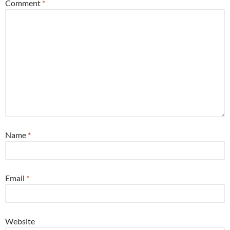
Comment
*
Name
*
Email
*
Website