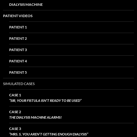
DIALYSIS MACHINE
PATIENT VIDEOS
PATIENT 1
PATIENT 2
PATIENT 3
PATIENT 4
PATIENT 5
SIMULATED CASES
CASE 1
“SIR, YOUR FISTULA ISN’T READY TO BE USED”
CASE 2
THE DIALYSIS MACHINE ALARMS!
CASE 3
“MRS. S, YOU AREN’T GETTING ENOUGH DIALYSIS”