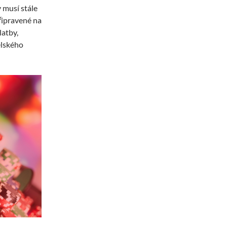
 musí stále
řipravené na
latby,
elského