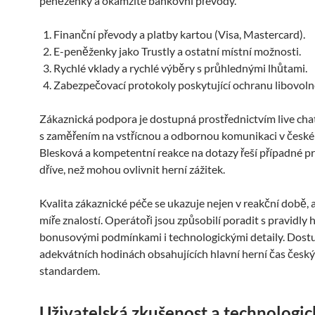
peněženky a okamžité bankovní převody.
Finanční převody a platby kartou (Visa, Mastercard).
E-peněženky jako Trustly a ostatní místní možnosti.
Rychlé vklady a rychlé výběry s průhlednými lhůtami.
Zabezpečovací protokoly poskytující ochranu libovoln
Zákaznická podpora je dostupná prostřednictvím live chat
s zaměřením na vstřícnou a odbornou komunikaci v české
Blesková a kompetentní reakce na dotazy řeší případné 
dříve, než mohou ovlivnit herní zážitek.
Kvalita zákaznické péče se ukazuje nejen v reakční době, a
míře znalostí. Operátoři jsou způsobilí poradit s pravidly h
bonusovými podmínkami i technologickými detaily. Dost
adekvátních hodinách obsahujících hlavní herní čas český
standardem.
Uživatelská zkušenost a technologic