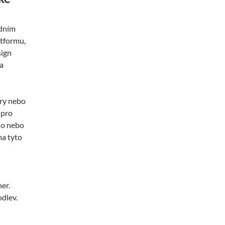
adním
atformu,
sign
na
hry nebo
 pro
no nebo
ma tyto
er.
dlev.