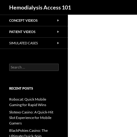
Search
Hemodialysis Access 101
Skip
CONCEPT VIDEOS
to
content
PATIENT VIDEOS
SIMULATED CASES
Search
for:
RECENT POSTS
Robocat: Quick Mobile
Gaming for Rapid Wins
Slotexo Casino: A Quick‑Hit
Slot Experience for Mobile
Gamers
BlackPokies Casino: The
Ultimate Quick‑Spin