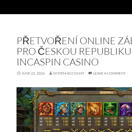
PŘETVOŘENÍ ONLINE ZÁ
PRO ČESKOU REPUBLIKU
INCASPIN CASINO
JUNE 22, 2026
SYSTEM ACCOUNT
LEAVE A COMMENT