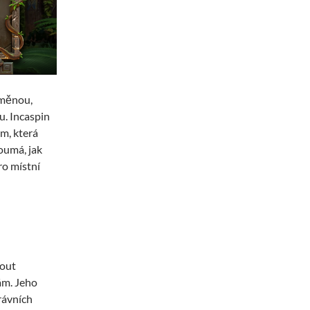
oměnou,
u. Incaspin
m, která
koumá, jak
ro místní
nout
ám. Jeho
rávních