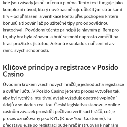
kde jsou zásady jasně určena a plněna. Tento text funguje jako
komplexní návod, který nové nasměruje důležitými stránkami
hry – od přihlášení a verifikace kontu přes pochopení kritérií
bonusů a tipování až po užitečné tipy pro odpovědnou
kratochvíli. Povědomí těchto principů je hlavním pilířem pro
to, aby hra byla zábavou a hráč se mohl naprosto zaměřit na
hrací prožitek s jistotou, že koná v souladu s nařízeními a v
rámci svých schopností.
Klíčové principy a registrace v Posido
Casino
Úvodním krokem všech nových hráčů je jednoduchá registrace
a ověření účtu. V Posido Casino je tento proces vytvořen tak,
aby byl rychlý a intuitivní, avšak vyžaduje opatrné vyplnění
údajů v souladu s realitou. Česká legislativa stanovuje online
casinům závazek provádět pečlivou verifikaci hráčů, což je
proces označovaný jako KYC (Know Your Customer). To
představuje, že po registraci bude hráč instruován k nahrání