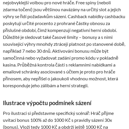
nejobvyklejší volbou pro nové hráče. Free spiny (neboli
zdarma točení) jsou většinou navázány na určitý slot a jejich
výhry se řídí požadavkům sázení. Cashback nabídky cashbacku
poskytují určité procento z prohrané částky obnosu za
příslušné období, čímž kompenzují negativní herní období.
Důležité je sledovat také časové limity – bonusy a s nimi
související výhry mnohdy ztrácejí platnost po stanovené době,
například 7 nebo 30 dnů. Aktivování bonusu může být
samočinná nebo vyžadovat zadání promo kódu v pokladně
kasina. Průběžná kontrola části s reklamními nabídkami a
emailové schránky asociované s účtem je proto pro hráče
přínosem, aby nepřišel o jakoukoli vhodnou možnost, která
koresponduje jeho zálibám a herní strategii.
Ilustrace výpočtu podmínek sázení
Pro ilustraci si představme specifický scénář: Hráč přijme
uvítací bonus 100% až do 1000 Kč s pravidly sázení 30x
(bonus). Vloží tedy 1000 Kč a obdrží ještě 1000 Kč na