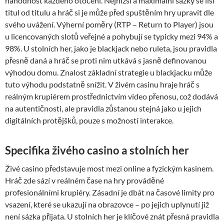
náhodnost každého otočení. Nejnižší a maximální sázky se liší
titul od titulu a hráč si je může před spuštěním hry upravit dle
svého uvážení. Výherní poměry (RTP – Return to Player) jsou
u licencovaných slotů veřejné a pohybují se typicky mezi 94% a
98%. U stolních her, jako je blackjack nebo ruleta, jsou pravidla
přesně daná a hráč se proti nim utkává s jasně definovanou
výhodou domu. Znalost základní strategie u blackjacku může
tuto výhodu podstatně snížit. V živém casinu hraje hráč s
reálným krupiérem prostřednictvím video přenosu, což dodává
na autentičnosti, ale pravidla zůstanou stejná jako u jejich
digitálních protějšků, pouze s možností interakce.
Specifika živého casino a stolních her
Živé casino představuje most mezi online a fyzickým kasinem.
Hráč zde sází v reálném čase na hry prováděné
profesionálními krupiéry. Zásadní je dbát na časové limity pro
vsazení, které se ukazují na obrazovce – po jejich uplynutí již
není sázka přijata. U stolních her je klíčové znát přesná pravidla