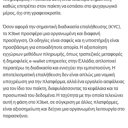
καθώς επιτρέπει στον παίκτη να εστιάσει στο ψυχαγωγικό
μέρος, όχι στη γραφειοκρατία.
Όσον αφορά την σημαντική διαδικασία επαλήθευσης (KYC),
το X3bet προσφέρει μια οργανωμένη και διαφανή
προσέγγιση. Οι οδηγίες είναι σαφείς και η υποστήριξη είναι
προσβάσιμη για οποιαδήποτε απορία. Η αξιοποίηση
εγχώριων μεθόδων πληρωμής, όπως τραπεζικές μεταφορές
ή δημοφιλείς e-wallet υπηρεσίες στην Ελλάδα, απλοποιεί
περαιτέρω τη διαδικασία και ενισχύει την εμπιστοσύνη. Η
αποτελεσματική επαλήθευση δεν είναι απλώς μια νομική
υποχρέωση για την πλατφόρμα, αλλά ένα εργαλείο ασφάλειας
για τον ίδιο τον παίκτη, διαφυλάσσοντας τα κεφάλαια και τα
προσωπικά του δεδομένα. Η ταχύτητα με την οποία τελειώνει
αυτή η φάση στο X3bet, σε σύγκριση με άλλες πλατφόρμες,
είναι αξιοσημείωτη και δείχνει μια οργανωμένη λειτουργία στο
παρασκήνιο.