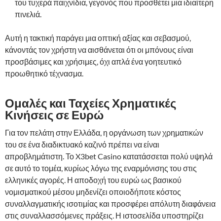
του τυχερά παιχνίδια, γεγονός που προσθέτει μια ιδιαίτερη
πινελιά.
Αυτή η τακτική παράγει μια οπτική αξίας και σεβασμού,
κάνοντάς τον χρήστη να αισθάνεται ότι οι μπόνους είναι
προσβάσιμες και χρήσιμες, όχι απλά ένα γοητευτικό
προωθητικό τέχνασμα.
Ομαλές και Ταχείες Χρηματικές
Κινήσεις σε Ευρώ
Για τον πελάτη στην Ελλάδα, η οργάνωση των χρηματικών
του σε ένα διαδικτυακό καζινό πρέπει να είναι
απροβλημάτιστη. Το X3bet Casino κατατάσσεται πολύ υψηλά
σε αυτό το τομέα, κυρίως λόγω της εναρμόνισης του στις
ελληνικές αγορές. Η αποδοχή του ευρώ ως βασικού
νομισματικού μέσου μηδενίζει οποιοδήποτε κόστος
συναλλαγματικής ισοτιμίας και προσφέρει απόλυτη διαφάνεια
στις συναλλασσόμενες πράξεις. Η ιστοσελίδα υποστηρίζει