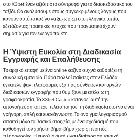
στο X3bet έναν αξιόπιστο σύντροφο για το διασκεδαστικό του
ταξίδι. Θα αναλύσουμε στους συγκεκριμένους λόγους που
κάνουν αυτό το καζίνο να ξεχωρίζει στο ελληνικό τοπίο,
εξετάζοντας πρακτικές πτυχές που πραγματικά έχουν
σημασία για τον ενεργό παίκτη.
Η Ύψιστη Ευκολία στη Διαδικασία
Εγγραφής και Επαλήθευσης
Το αρχικό επαφή με ένα online καζίνο συχνά καθορίζει τη
συνολική εμπειρία. Πάρα πολλοί παίκτες στην Ελλάδα
εγκατέλειψαν πλατφόρμες εξαιτίας σύνθετων και αργών
διαδικασιών εγγραφής που θυμίζουν με ατέλειωτη
γραφειοκρατία. Το X3bet Casino κατανοεί αυτή την
απογοήτευση και έχει τελειοποιήσει τη διαδικασία έτσι να είναι
γρήγορη, απλή και ευανάγνωστη. Το άνοιγμα λογαριασμού
απαιτεί μόνο τα βασικά στοιχεία, με ένα σχεδιασμό που
καθοδηγεί τον χρήστη βήμα-βήμα χωρίς περιττές
πληροφορίες. Η ευκολία αυτή είναι ιδιαίτερα σημαντική,