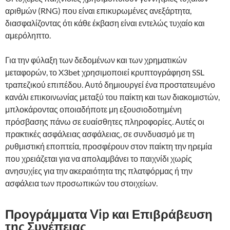
αριθμών (RNG) που είναι επικυρωμένες ανεξάρτητα,
διασφαλίζοντας ότι κάθε έκβαση είναι εντελώς τυχαίο και
αμερόληπτο.
Για την φύλαξη των δεδομένων και των χρηματικών
μεταφορών, το X3bet χρησιμοποιεί κρυπτογράφηση SSL
τραπεζικού επιπέδου. Αυτό δημιουργεί ένα προστατευμένο
κανάλι επικοινωνίας μεταξύ του παίκτη και των διακομιστών,
μπλοκάροντας οποιαδήποτε μη εξουσιοδοτημένη
πρόσβασης πάνω σε ευαίσθητες πληροφορίες. Αυτές οι
πρακτικές ασφάλειας ασφάλειας, σε συνδυασμό με τη
ρυθμιστική εποπτεία, προσφέρουν στον παίκτη την ηρεμία
που χρειάζεται για να απολαμβάνει το παιχνίδι χωρίς
ανησυχίες για την ακεραιότητα της πλατφόρμας ή την
ασφάλεια των προσωπικών του στοιχείων.
Προγράμματα Vip και Επιβράβευση
της Συνέπειας