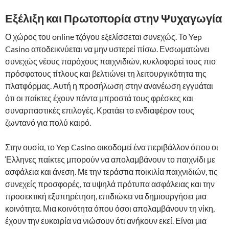
Εξέλιξη και Πρωτοπορία στην Ψυχαγωγία
Ο χώρος του online τζόγου εξελίσσεται συνεχώς. Το Yep
Casino αποδεικνύεται να μην υστερεί πίσω. Ενσωματώνει
συνεχώς νέους παρόχους παιχνιδιών, κυκλοφορεί τους πιο
πρόσφατους τίτλους και βελτιώνει τη λειτουργικότητα της
πλατφόρμας. Αυτή η προσήλωση στην ανανέωση εγγυάται
ότι οι παίκτες έχουν πάντα μπροστά τους φρέσκες και
συναρπαστικές επιλογές. Κρατάει το ενδιαφέρον τους
ζωντανό για πολύ καιρό.
Στην ουσία, το Yep Casino οικοδομεί ένα περιβάλλον όπου οι
Έλληνες παίκτες μπορούν να απολαμβάνουν το παιχνίδι με
ασφάλεια και άνεση. Με την τεράστια ποικιλία παιχνιδιών, τις
συνεχείς προσφορές, τα υψηλά πρότυπα ασφάλειας και την
προσεκτική εξυπηρέτηση, επιδιώκει να δημιουργήσει μια
κοινότητα. Μια κοινότητα όπου όσοι απολαμβάνουν τη νίκη,
έχουν την ευκαιρία να νιώσουν ότι ανήκουν εκεί. Είναι μια