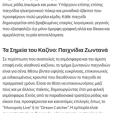
όπως ρόδα, blackjack και poker. Υπάρχουν επίσης επίσης
παιχνίδια ηλεκτρονικού πόκερ και μοναδικά τζάκποτ που
προσφέρουν πολύ μεγάλα κέρδη. Κάθε παιχνίδι
δημιουργείται από βραβευμένες εταιρίες λογισμικού, γεγονός
που εξασφαλίζει όχι μόνο όμορφη γραφική αλλά και δίκαια και
αμερόληπτα, τυχαία αποτελέσματα.
Τα Σημεία του Καζίνο: Παιχνίδια Ζωντανά
Σε περίπτωση που αναπολείς τη ατμόσφαιρα και την άμεση
επαφή ενός αληθινού καζίνου, το τμήμα ζωντανών παιχνιδιών
είναι για σένα. Μέσω βίντεο υψηλής ευκρίνειας, επικοινωνείς
με ειδικευμένους κρουπιέ που διευθύνουν το παιχνίδι σε
πραγματικό χρόνο. Είσαι σε θέση να επικοινωνήσεις μαζί
τους και με άλλους παίκτες, δημιουργώντας έτσι μια φιλική
ατμόσφαιρα. Εκτός από τα παραδοσιακά τραπέζια ρόδας και
είκοσι ένα, προσφέρονται και καινοτόμες επιλογές όπως το
“Monopoly Live” ή το “Dream Catcher”. Η εμπειρία είναι