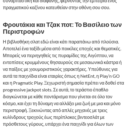
συναρπαστική και διαφανής, φέρνοντας την εμπειρία ενός
πραγματικού καζίνου κατευθείαν στην οθόνη σου σου.
Φρουτάκια και Τζακ ποτ: Το Βασίλειο των
Περιστροφών
Η βιβλιοθήκη σλατ εδώ είναι κάτι παραπάνω από πλούσια.
Αποτελεί ένα ταξίδι μέσα από ποικίλες εποχές και θεματικές.
Μπορείς να περιηγηθείς τις πυραμίδες της Αιγύπτου, να
εντοπίσεις κρυμμένους θησαυρούς σε μεσαιωνικά κάστρα ή
να παίξεις με χιουμοριστικούς χαρακτήρες. Υπεύθυνες για
αυτά τα παιχνίδια είναι εταιρίες όπως η NetEnt, η Play’n GO
και η Pragmatic Play. Ξεχωριστή σημασία πρέπει να δοθεί στα
progressive jackpot slots. Σε αυτά, το τεράστιο έπαθλο
διογκώνεται με κάθε ποντάρισμα που γίνεται σε όλο τον
κόσμο, και έχει τη δύναμη να αλλάξει μια ζωή με μια και μόνο
περιστροφή. Ξεκινώντας από απλές μηχανές με τρεις
κυλίνδρους τροχούς έως περίπλοκες βιντεοσλάτ με
πρόσθετους γύρους, υπάρχει ένα παιχνίδι για όλων των