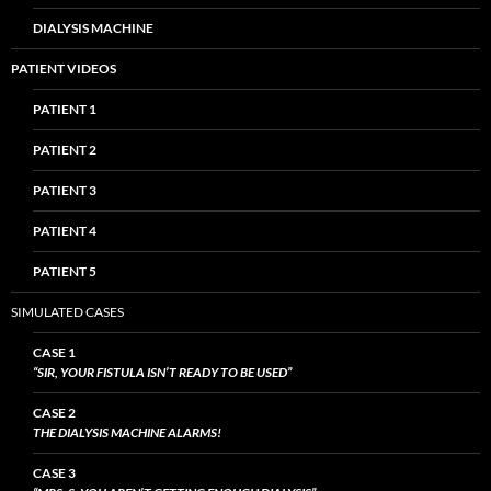
DIALYSIS MACHINE
PATIENT VIDEOS
PATIENT 1
PATIENT 2
PATIENT 3
PATIENT 4
PATIENT 5
SIMULATED CASES
CASE 1
“SIR, YOUR FISTULA ISN’T READY TO BE USED”
CASE 2
THE DIALYSIS MACHINE ALARMS!
CASE 3