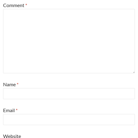
Comment
*
Name
*
Email
*
Website