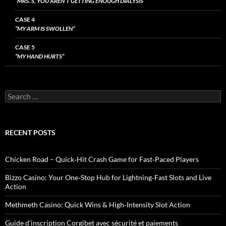
“MRS. S, YOU AREN’T GETTING ENOUGH DIALYSIS”
CASE 4
“MY ARM IS SWOLLEN”
CASE 5
“MY HAND HURTS”
Search
for:
RECENT POSTS
Chicken Road – Quick‑Hit Crash Game for Fast‑Paced Players
Bizzo Casino: Your One‑Stop Hub for Lightning‑Fast Slots and Live
Action
Methmeth Casino: Quick Wins & High‑Intensity Slot Action
Guide d’inscription Corgibet avec sécurité et paiements