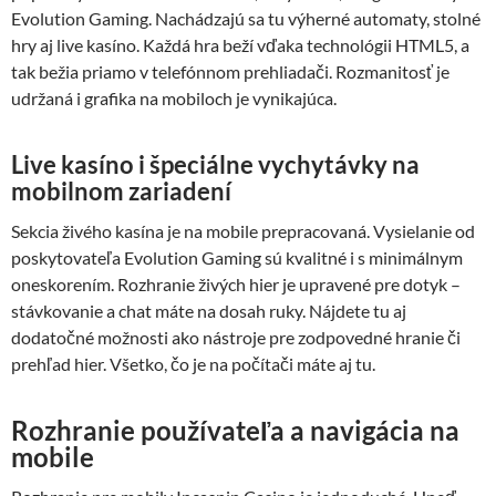
Evolution Gaming. Nachádzajú sa tu výherné automaty, stolné
hry aj live kasíno. Každá hra beží vďaka technológii HTML5, a
tak bežia priamo v telefónnom prehliadači. Rozmanitosť je
udržaná i grafika na mobiloch je vynikajúca.
Live kasíno i špeciálne vychytávky na
mobilnom zariadení
Sekcia živého kasína je na mobile prepracovaná. Vysielanie od
poskytovateľa Evolution Gaming sú kvalitné i s minimálnym
oneskorením. Rozhranie živých hier je upravené pre dotyk –
stávkovanie a chat máte na dosah ruky. Nájdete tu aj
dodatočné možnosti ako nástroje pre zodpovedné hranie či
prehľad hier. Všetko, čo je na počítači máte aj tu.
Rozhranie používateľa a navigácia na
mobile