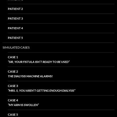
PATIENT 2
PATIENT 3
PATIENT 4
PATIENT 5
SIMULATED CASES
CASE 1
“SIR, YOUR FISTULA ISN’T READY TO BE USED”
CASE 2
THE DIALYSIS MACHINE ALARMS!
CASE 3
“MRS. S, YOU AREN’T GETTING ENOUGH DIALYSIS”
CASE 4
“MY ARM IS SWOLLEN”
CASE 5