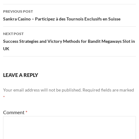
Post
PREVIOUS POST
navigation
Sankra Casino – Participez à des Tournois Exclusifs en Suisse
NEXT POST
Success Strategies and Victory Methods for Bandit Megaways Slot in
UK
LEAVE A REPLY
Your email address will not be published.
Required fields are marked
*
Comment
*