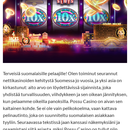
Terveisiä suomalaisille pelaajille! Olen toiminut seurannut
nettikasinoiden kehitystä Suomessa jo vuosia, ja yksi asia on
kirkastunut: aito arvo on löydettävissä sijainnista, joka
yhdistää turvallisuuden, viihdykkeen ja sen oikean jännityksen,
kun pelaamme oikeilla panoksilla. Possu Casino on aivan sen
kaltainen kohde. Se ei ole vain pelikokoelma, vaan kattava
pelinautinto, joka on suunniteltu suomalaisen asiakkaan
tyyliin. Seuraavassa tekstissä jaan kanssasi näkemyksiäni ja
osaamistani siitä asiasta, miksi Possu Casino on tullut niin