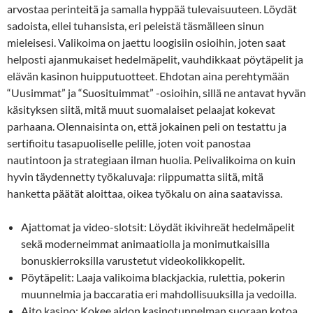
arvostaa perinteitä ja samalla hyppää tulevaisuuteen. Löydät
sadoista, ellei tuhansista, eri peleistä täsmälleen sinun
mieleisesi. Valikoima on jaettu loogisiin osioihin, joten saat
helposti ajanmukaiset hedelmäpelit, vauhdikkaat pöytäpelit ja
elävän kasinon huipputuotteet. Ehdotan aina perehtymään
“Uusimmat” ja “Suosituimmat” -osioihin, sillä ne antavat hyvän
käsityksen siitä, mitä muut suomalaiset pelaajat kokevat
parhaana. Olennaisinta on, että jokainen peli on testattu ja
sertifioitu tasapuoliselle pelille, joten voit panostaa
nautintoon ja strategiaan ilman huolia. Pelivalikoima on kuin
hyvin täydennetty työkaluvaja: riippumatta siitä, mitä
hanketta päätät aloittaa, oikea työkalu on aina saatavissa.
Ajattomat ja video-slotsit: Löydät ikivihreät hedelmäpelit
sekä moderneimmat animaatiolla ja monimutkaisilla
bonuskierroksilla varustetut videokolikkopelit.
Pöytäpelit: Laaja valikoima blackjackia, rulettia, pokerin
muunnelmia ja baccaratia eri mahdollisuuksilla ja vedoilla.
Aito kasino: Kokee aidon kasinotunnelman suoraan kotoa