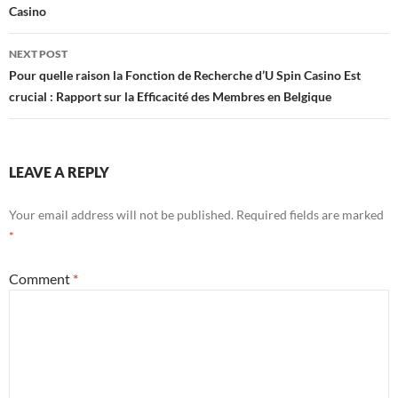
Casino
NEXT POST
Pour quelle raison la Fonction de Recherche d’U Spin Casino Est
crucial : Rapport sur la Efficacité des Membres en Belgique
LEAVE A REPLY
Your email address will not be published.
Required fields are marked
*
Comment
*