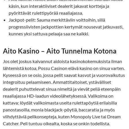
käsin, kun interaktiiviset dealerit jakavat kortteja ja
pyörittävät rulettipyörää reaaliajassa.
Jackpot-pelit: Sauma merkittäviin voittoihin, sillä
progressiivisten jackpottien kertymät nousevat jatkuvasti,
kunnes yksi sattuva pelaaja saa ne kaikki.
Aito Kasino – Aito Tunnelma Kotona
Jos olet joskus kaivannut aidoista kasinokokemuksista ilman
lähtemistä kotoa, Possu Casinon elävä kasino on sinua varten.
Kyseessä on se osio, jossa pelit saavat kasvot ja vuorovaikutus
integroituu pelaamiseen. Ammattitaitoiset, ystävälliset
dealerit puhuttelevat sinua nimeltä ja vievät peliä eteenpäin
reaaliajassa HD-laadun videolähetyksessä. Valikoima on
kattava: löydät valikoimasta useita rulettapöytiä erilaisilla
panostasoilla, monia blackjack-pöytiä, baccaratia ja myös
viihdyttäviä pelikonsepteja, kuten Monopoly Live tai Dream
Catcher. Peli tuntuu oikealta, koska se onkin todellista.