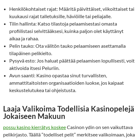
Henkilökohtaiset rajat: Määritä päivittäiset, viikoittaiset tai
kuukausi rajat talletuksille, häviöille tai peliajalle.
Tilin hallinta: Katso tilastoja pelaamisestasi omasta
profiilistasi selvittääksesi, kuinka paljon olet käyttänyt
aikaa ja rahaa.
Pelin tauko: Ota välitön tauko pelaamiseen asettamalla
tilapäinen pelikielto.
Pysyvä esto: Jos haluat päättää pelaamisen lopullisesti, voit
aktivoida itsesi Peluriin.
Avun saanti: Kasino opastaa sinut turvallisten,
ammattitaitoisten organisaatioiden luokse, jos kaipaat
keskustelutukea tai ohjeistusta.
Laaja Valikoima Todellisia Kasinopelejä
Jokaiseen Makuun
possu kasino kierrätys koskee
Casinon ydin on sen vaikuttava
pelikirjasto. Täällä “todelliset pelit” merkitsee valikoimaan, joka