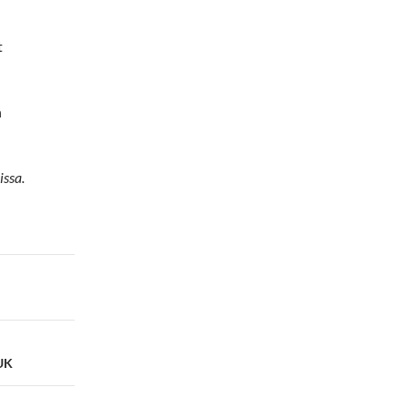
t
n
issa.
 UK