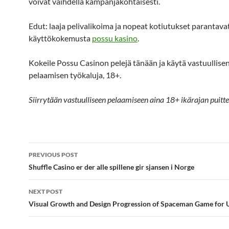
voivat vaihdella kampanjakohtaisesti.
Edut: laaja pelivalikoima ja nopeat kotiutukset parantava
käyttökokemusta
possu kasino
.
Kokeile Possu Casinon pelejä tänään ja käytä vastuullise
pelaamisen työkaluja, 18+.
Siirrytään vastuulliseen pelaamiseen aina 18+ ikärajan puitte
Post
PREVIOUS POST
navigation
Shuffle Casino er der alle spillene gir sjansen i Norge
NEXT POST
Visual Growth and Design Progression of Spaceman Game for