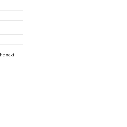
the next