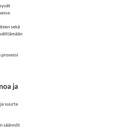
ysyvät
massa.
äteen sekä
 välttämään
a prosessi
noa ja
ja suurta
än säännöt