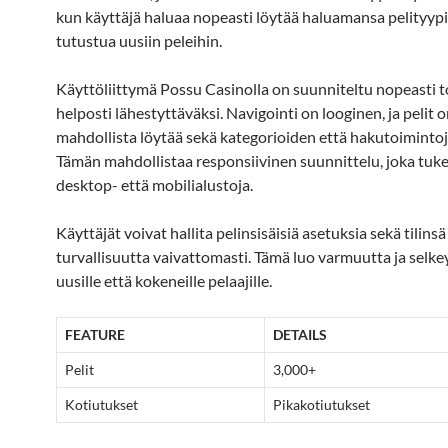
kun käyttäjä haluaa nopeasti löytää haluamansa pelityypi
tutustua uusiin peleihin.
Käyttöliittymä Possu Casinolla on suunniteltu nopeasti t
helposti lähestyttäväksi. Navigointi on looginen, ja pelit 
mahdollista löytää sekä kategorioiden että hakutoimintoj
Tämän mahdollistaa responsiivinen suunnittelu, joka tuk
desktop- että mobilialustoja.
Käyttäjät voivat hallita pelinsisäisiä asetuksia sekä tilinsä
turvallisuutta vaivattomasti. Tämä luo varmuutta ja selke
uusille että kokeneille pelaajille.
FEATURE
DETAILS
Pelit
3,000+
Kotiutukset
Pikakotiutukset