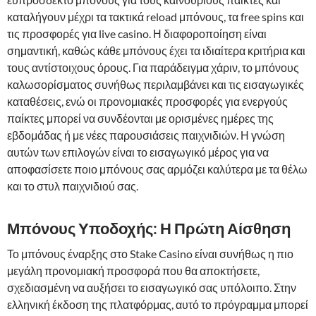
καταλήγουν μέχρι τα τακτικά reload μπόνους, τα free spins και
τις προσφορές για live casino. Η διαφοροποίηση είναι
σημαντική, καθώς κάθε μπόνους έχει τα ιδιαίτερα κριτήρια και
τους αντίστοιχους όρους. Για παράδειγμα χάριν, το μπόνους
καλωσορίσματος συνήθως περιλαμβάνει και τις εισαγωγικές
καταθέσεις, ενώ οι προνομιακές προσφορές για ενεργούς
παίκτες μπορεί να συνδέονται με ορισμένες ημέρες της
εβδομάδας ή με νέες παρουσιάσεις παιχνιδιών. Η γνώση
αυτών των επιλογών είναι το εισαγωγικό μέρος για να
αποφασίσετε ποιο μπόνους σας αρμόζει καλύτερα με τα θέλω
και το στυλ παιχνιδιού σας.
Μπόνους Υποδοχής: Η Πρώτη Αίσθηση
Το μπόνους έναρξης στο Stake Casino είναι συνήθως η πιο
μεγάλη προνομιακή προσφορά που θα αποκτήσετε,
σχεδιασμένη να αυξήσει το εισαγωγικό σας υπόλοιπο. Στην
ελληνική έκδοση της πλατφόρμας, αυτό το πρόγραμμα μπορεί