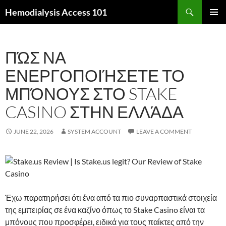
Skip
Search
Hemodialysis Access 101
to
PRIMAR
content
MENU
ΠΏΣ ΝΑ
ΕΝΕΡΓΟΠΟΙΉΣΕΤΕ ΤΟ
ΜΠΌΝΟΥΣ ΣΤΟ STAKE
CASINO ΣΤΗΝ ΕΛΛΆΔΑ
JUNE 22, 2026
SYSTEM ACCOUNT
LEAVE A COMMENT
Έχω παρατηρήσει ότι ένα από τα πιο συναρπαστικά στοιχεία
της εμπειρίας σε ένα καζίνο όπως το Stake Casino είναι τα
μπόνους που προσφέρει, ειδικά για τους παίκτες από την