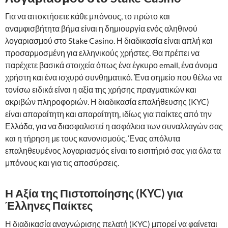
Για να αποκτήσετε κάθε μπόνους, το πρώτο και
αναμφισβήτητα βήμα είναι η δημιουργία ενός αληθινού
λογαριασμού στο Stake Casino. Η διαδικασία είναι απλή και
προσαρμοσμένη για ελληνικούς χρήστες. Θα πρέπει να
παρέχετε βασικά στοιχεία όπως ένα έγκυρο email, ένα όνομα
χρήστη και ένα ισχυρό συνθηματικό. Ένα σημείο που θέλω να
τονίσω ειδικά είναι η αξία της χρήσης πραγματικών και
ακριβών πληροφοριών. Η διαδικασία επαλήθευσης (KYC)
είναι απαραίτητη και απαραίτητη, ιδίως για παίκτες από την
Ελλάδα, για να διασφαλιστεί η ασφάλεια των συναλλαγών σας
και η τήρηση με τους κανονισμούς. Ένας απόλυτα
επαληθευμένος λογαριασμός είναι το εισιτήριό σας για όλα τα
μπόνους και για τις αποσύρσεις.
Η Αξία της Πιστοποίησης (KYC) για
Έλληνες Παίκτες
Η διαδικασία αναγνώρισης πελατή (KYC) μπορεί να φαίνεται