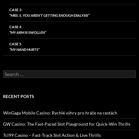
CASE 3
“MRS. S, YOU AREN’T GETTING ENOUGH DIALYSIS”
CASE 4
“MY ARM IS SWOLLEN”
CASE 5
“MY HAND HURTS”
Search
for:
RECENT POSTS
WinGaga Mobile Casino: Rychlé výhry pro hráče na cestách
GW Casino: The Fast‑Paced Slot Playground for Quick‑Win Thrills
Tcl99 Casino – Fast‑Track Slot Action & Live Thrills