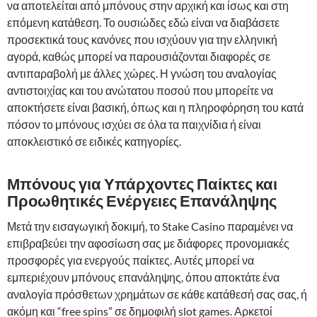
να αποτελείται από μπόνους στην αρχική και ίσως και στη
επόμενη κατάθεση. Το ουσιώδες εδώ είναι να διαβάσετε
προσεκτικά τους κανόνες που ισχύουν για την ελληνική
αγορά, καθώς μπορεί να παρουσιάζονται διαφορές σε
αντιπαραβολή με άλλες χώρες. Η γνώση του αναλογίας
αντιστοιχίας και του ανώτατου ποσού που μπορείτε να
αποκτήσετε είναι βασική, όπως και η πληροφόρηση του κατά
πόσον το μπόνους ισχύει σε όλα τα παιχνίδια ή είναι
αποκλειστικό σε ειδικές κατηγορίες.
Μπόνους για Υπάρχοντες Παίκτες και
Προωθητικές Ενέργειες Επανάληψης
Μετά την εισαγωγική δοκιμή, το Stake Casino παραμένει να
επιβραβεύει την αφοσίωση σας με διάφορες προνομιακές
προσφορές για ενεργούς παίκτες. Αυτές μπορεί να
εμπεριέχουν μπόνους επανάληψης, όπου αποκτάτε ένα
αναλογία πρόσθετων χρημάτων σε κάθε κατάθεσή σας σας, ή
ακόμη και “free spins” σε δημοφιλή slot games. Αρκετοί