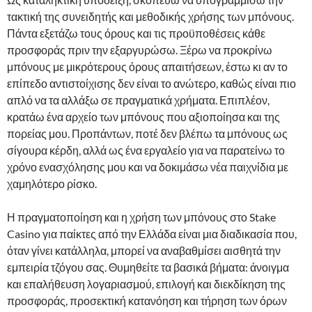
τακτική της συνειδητής και μεθοδικής χρήσης των μπόνους.
Πάντα εξετάζω τους όρους και τις προϋποθέσεις κάθε
προσφοράς πριν την εξαργυρώσω. Ξέρω να προκρίνω
μπόνους με μικρότερους όρους απαιτήσεων, έστω κι αν το
επίπεδο αντιστοίχισης δεν είναι το ανώτερο, καθώς είναι πιο
απλό να τα αλλάξω σε πραγματικά χρήματα. Επιπλέον,
κρατάω ένα αρχείο των μπόνους που αξιοποίησα και της
πορείας μου. Προπάντων, ποτέ δεν βλέπω τα μπόνους ως
σίγουρα κέρδη, αλλά ως ένα εργαλείο για να παρατείνω το
χρόνο ενασχόλησης μου και να δοκιμάσω νέα παιχνίδια με
χαμηλότερο ρίσκο.
Η πραγματοποίηση και η χρήση των μπόνους στο Stake
Casino για παίκτες από την Ελλάδα είναι μια διαδικασία που,
όταν γίνει κατάλληλα, μπορεί να αναβαθμίσει αισθητά την
εμπειρία τζόγου σας. Θυμηθείτε τα βασικά βήματα: άνοιγμα
και επαλήθευση λογαριασμού, επιλογή και διεκδίκηση της
προσφοράς, προσεκτική κατανόηση και τήρηση των όρων