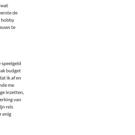
 wat
eerste de
n hobby
ieuws te
e speelgeld
trak budget
dat ik af en
rmde me
ge inzetten,
erking van
jn reis
r enig