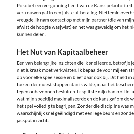
Pokobet een vergunning heeft van de Kansspelautoriteit,
vertrouwen gaf in een juiste uitbetaling. Niettemin overh
vreugde. Ik nam contact op met mijn partner (die van mij
afwist de hoogte was|wist) en het was geweldig om het n
kunnen delen.
Het Nut van Kapitaalbeheer
Een van belangrijke inzichten die ik snel leerde, betrof je j
niet lukraak moet verkwisten. Ik bepaalde voor mij een s
op voor elke speelsessie en bleef daar ook bij. Dit hield in 
toe eerder moest stoppen dan ik wilde, maar het besche
tegen onbezonnen besluiten. Ik splitste mijn bankroll in la
wat mijn speeltijd maximaliseerde en de kans gaf om de w
het spel volledig te begrijpen. Zonder die discipline was mi
waarschijnlijk snel geëindigd met een lege beurs en zonde
jackpot in zicht.