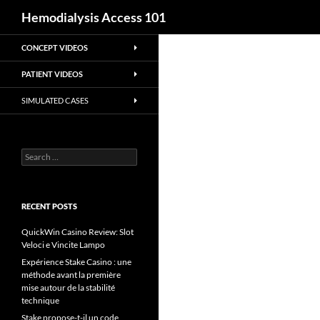
Search
Hemodialysis Access 101
Skip
CONCEPT VIDEOS
to
content
PATIENT VIDEOS
SIMULATED CASES
Search
for:
RECENT POSTS
QuickWin Casino Review: Slot
Veloci e Vincite Lampo
Expérience Stake Casino : une
méthode avant la première
mise autour de la stabilité
technique
Stake propose-t-il un code