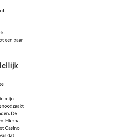
nt.
ek.
tot een paar
ellijk
in mijn
 genoodzaakt
nden. De
en. Hierna
bet Casino
was dat