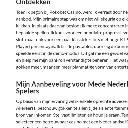
Ontdekken
Toen ik begon bij Pokobet Casino, werd ik verrast door h
aanbod. Mijn primaire stap was om niet willekeurig op elk 
klikken. In plaats daarvan besloot ik me te concentreren i
bepaalde spellen. Ik koos voor een populaire progressieve
slot, maar ook voor een paar klassieke slots met hoge RTP
Player) percentages. Ik las de paytables, doorzag de bon
speelde eerst in de demo-modus. Dit gaf me een gevoel v
en hielp me mijn bankroll verstandig te beheren. Het was
gokken meer, maar een meer planmatige vorm van entert
Mijn Aanbeveling voor Mede Neder
Spelers
Op basis van mijn ervaring wil ik enkele oprechte advieze
Allereerst: beschouw gokken te allen tijde als entertainmen
bron van inkomen. Stel vast limieten en houd je eraan. Te
selecteer een betrouwbaar casino met een Nederlandse K