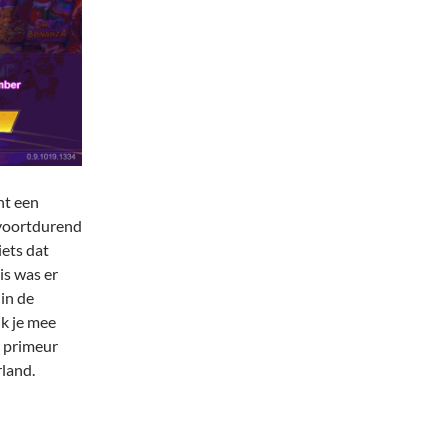
ht een
 voortdurend
iets dat
eis was er
in de
ik je mee
n primeur
land.