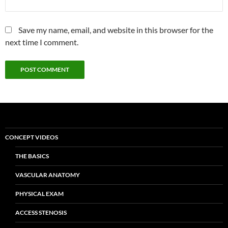
Save my name, email, and website in this browser for the
next time I comment.
CONCEPT VIDEOS
THE BASICS
VASCULAR ANATOMY
PHYSICAL EXAM
ACCESS STENOSIS