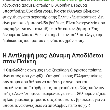
λόγο, σχεδιάσαμε μια πλήρη βιβλιοθήκη με άρθρα
υποστήριξης. Όλα είναι γραμμένα στα ελληνικό ιδίωμα και
φτιαγμένα για το ακροατήριο της Ελληνικής επικράτειας. Δεν
είναι μια τυπική υποσελίδα βοήθειας. Είναι ένα εργαλείο που
σας αφήνει να αντιμετωπίζετε τα θέματα ανεξάρτητα. Σας
δίνουμε τις λύσεις. Εσείς διατηρείτε τον απόλυτο έλεγχο της
διαδικασίας του τρόπου περνάτε τον χρόνο σας.
Η Αντίληψή μας: Δύναμη Αποδίδεται
στον Παίκτη
Η θεμελιώδης αρχή μας είναι ξεκάθαρη. Ο άριστος παίκτης
είναι αυτός που γνωρίζει. Θεωρούμε τους Έλληνες παίκτες
σαν άτομα που θέλουν να παίζουν με σιγουριά και
υπευθυνότητα. Τα άρθρα μας υπηρετούν ακριβώς αυτόν τον
στόχο. Δεν θέλουμε να περιμένετε για email. Θέλουμε να έχετε
τη λύση αμέσως μπροστά σας, όπου και αν βρίσκεστε, για να
μπορείτε να συνεχίσετε να απολαμβάνετε το παιχνίδι.