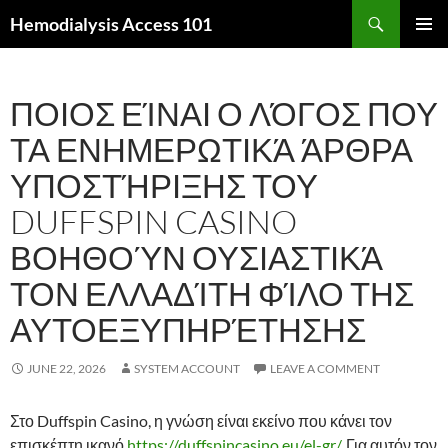
Skip
Search
Hemodialysis Access 101
to
PRIMAR
content
MENU
ΠΟΙΟΣ ΕΊΝΑΙ Ο ΛΌΓΟΣ ΠΟΥ
ΤΑ ΕΝΗΜΕΡΩΤΙΚΆ ΆΡΘΡΑ
ΥΠΟΣΤΉΡΙΞΗΣ ΤΟΥ
DUFFSPIN CASINO
ΒΟΗΘΟΎΝ ΟΥΣΙΑΣΤΙΚΆ
ΤΟΝ ΕΛΛΑΔΊΤΗ ΦΊΛΟ ΤΗΣ
ΑΥΤΟΕΞΥΠΗΡΈΤΗΣΗΣ
JUNE 22, 2026
SYSTEM ACCOUNT
LEAVE A COMMENT
Στο Duffspin Casino, η γνώση είναι εκείνο που κάνει τον
επισκέπτη ικανό
https://duffspincasino.eu/el-gr/
. Για αυτόν τον