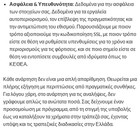
Ασφάλεια & Υπευθυνότητα:
Δεδομένα για την ασφάλεια
των στοιχείων σας. Δεδομένα για τα εργαλεία
αυτοπεριορισμού, τον επίβλεψη της πραγματικότητας και
την αντιμετώπιση του εθισμού. Παρουσιάζουμε με ποιον
τρόπο αξιοποιούμε την κωδικοποίηση SSL, με ποιον τρόπο
είστε σε θέση να ρυθμίσετε υπενθυμίσεις για το χρόνο και
περιορισμούς για τις φόρτισεις, και σε ποιο σημείο είστε σε
θέση να εντοπίσετε συμβουλές από ιδρύματα όπως το
ΚΕΘΕΑ.
Κάθε ανάρτηση δεν είναι μια απλή απαρίθμηση. Θεωρείται μια
πλήρης εξήγηση με περιπτώσεις από πραγματικές συνθήκες.
Για λόγου χάρη, στο ανάρτηση για τις αναλήψεις, δεν
γράφουμε απλώς τα ανώτατα ποσά. Σας δείχνουμε έναν
προσομοίωση με πρόγραμμα, από τη στιγμή της υποβολής
έως να καταλήξουν τα χρήματα στην τράπεζά σας, έχοντας
υπόψη και τις τραπεζικές διαδικασίες στην Ελλάδα.