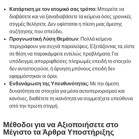
Κατάρτιση με τον ατομικό σας τρόπο:
Μπορείτε να
διαβάσετε και να ξαναδιαβάσετε τα κείμενα όσες χρονικές
στιγμές θελήσετε. Δεν υφίσταται η πίεση μιας άμεσης
συζήτησης που σπεύδει.
Προγνωστική Λύση Θεμάτων:
Πολλά κείμενα
περιγράφουν για συχνά παραλείψεις. Εξετάζοντας τα, είστε
σε θέση να παρακάμψετε εντελώς προβλήματα. Για
υπόδειγμα, απορριφθείσες πληρωμές επειδή το στοιχείο
δεν αντιστοιχούσε, ή άρνηση μπόνους επειδή δεν
εφαρμόστηκαν οι όροι.
Ενδυνάμωση της Υπευθυνότητας:
Με την άμεση
δυνατότητα σε στοιχεία για μέσα αυτοπεριορισμού και
κανόνες, διαθέτετε τη ικανότητα να συμμετέχετε υπεύθυνα
από την πρώτη στιγμή.
Μέθοδοι για να Αξιοποιήσετε στο
Μέγιστο τα Άρθρα Υποστήριξης