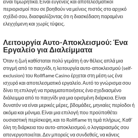
είναι τιμωρητικά. Είναι ευγενείς και αποτελεσματικοί
περιορισμοί που σε βοηθούν να μείνεις πιστός στο αρχικό
σχέδιό σου, διασφαλίζοντας ότι η διασκέδαση παραμένει
ελεγχόμενη και χωρίς τύψεις.
Λειτουργία Αυτο-Αποκλεισμού: Ένα
Εργαλείο για Διαλείμματα
Όταν η ζωή καθίσταται πολύ γεμάτη ή αν θέλεις απλά μια
στιγμή από το παιχνίδι, η λειτουργία αυτο-αποκλεισμού (self-
exclusion) του Rollflame Casino έρχεται στη μέση ως ένα
ισχυρό και αποτελεσματικό εργαλείο. Αυτό το γνώρισμα σου
δίνει τη επιλογή να πραγματοποιήσεις ένα σχεδιασμένο
διάλειμμα από το παιχνίδι για μια ορισμένη διάρκεια. Είναι
δυνατόν να είναι μερικές μέρες, βδομάδες, μηνιαίες περίοδοι ή
ακόμα και μόνιμα. Είναι μια επιλογή που προϋποθέτει
ουσιαστική περίσκεψη, και το Rollflame τη τιμά πλήρως. Καθ’
όλη τη διάρκεια του αυτο-αποκλεισμού, ο λογαριασμός σου
απενεργοποιείται. Δεν μπορείς να συνδεθείς, να κάνεις