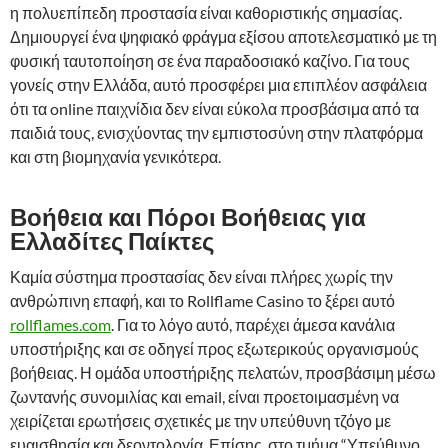
η πολυεπίπεδη προστασία είναι καθοριστικής σημασίας.
Δημιουργεί ένα ψηφιακό φράγμα εξίσου αποτελεσματικό με τη
φυσική ταυτοποίηση σε ένα παραδοσιακό καζίνο. Για τους
γονείς στην Ελλάδα, αυτό προσφέρει μια επιπλέον ασφάλεια
ότι τα online παιχνίδια δεν είναι εύκολα προσβάσιμα από τα
παιδιά τους, ενισχύοντας την εμπιστοσύνη στην πλατφόρμα
και στη βιομηχανία γενικότερα.
Βοήθεια και Πόροι Βοήθειας για
Ελλαδίτες Παίκτες
Καμία σύστημα προστασίας δεν είναι πλήρες χωρίς την
ανθρώπινη επαφή, και το Rollflame Casino το ξέρει αυτό
rollflames.com
. Για το λόγο αυτό, παρέχει άμεσα κανάλια
υποστήριξης και σε οδηγεί προς εξωτερικούς οργανισμούς
βοήθειας. Η ομάδα υποστήριξης πελατών, προσβάσιμη μέσω
ζωντανής συνομιλίας και email, είναι προετοιμασμένη να
χειρίζεται ερωτήσεις σχετικές με την υπεύθυνη τζόγο με
ευαισθησία και δεοντολογία. Επίσης, στο τμήμα “Υπεύθυνο