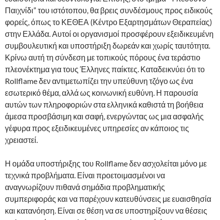
Παιχνίδι” του ιστότοπου, θα βρεις συνδέσμους προς ειδικούς
φορείς, όπως το ΚΕΘΕΑ (Κέντρο Εξαρτησμάτων Θεραπείας)
στην Ελλάδα. Αυτοί οι οργανισμοί προσφέρουν εξειδικευμένη
συμβουλευτική και υποστήριξη δωρεάν και χωρίς ταυτότητα.
Κρίνω αυτή τη σύνδεση με τοπικούς πόρους ένα τεράστιο
πλεονέκτημα για τους Έλληνες παίκτες. Καταδεικνύει ότι το
Rollflame δεν αντιμετωπίζει την υπεύθυνη τζόγο ως ένα
εσωτερικό θέμα, αλλά ως κοινωνική ευθύνη. Η παρουσία
αυτών των πληροφοριών στα ελληνικά καθιστά τη βοήθεια
άμεσα προσβάσιμη και σαφή, ενεργώντας ως μια ασφαλής
γέφυρα προς εξειδικευμένες υπηρεσίες αν κάποιος τις
χρειαστεί.
Η ομάδα υποστήριξης του Rollflame δεν ασχολείται μόνο με
τεχνικά προβλήματα. Είναι προετοιμασμένοι να
αναγνωρίζουν πιθανά σημάδια προβληματικής
συμπεριφοράς και να παρέχουν κατευθύνσεις με ευαισθησία
και κατανόηση. Είναι σε θέση να σε υποστηρίξουν να θέσεις