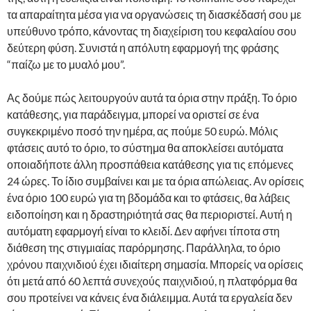
τα απαραίτητα μέσα για να οργανώσεις τη διασκέδασή σου με
υπεύθυνο τρόπο, κάνοντας τη διαχείριση του κεφαλαίου σου
δεύτερη φύση. Συνιστά η απόλυτη εφαρμογή της φράσης
“παίζω με το μυαλό μου”.
Ας δούμε πώς λειτουργούν αυτά τα όρια στην πράξη. Το όριο
κατάθεσης, για παράδειγμα, μπορεί να οριστεί σε ένα
συγκεκριμένο ποσό την ημέρα, ας πούμε 50 ευρώ. Μόλις
φτάσεις αυτό το όριο, το σύστημα θα αποκλείσει αυτόματα
οποιαδήποτε άλλη προσπάθεια κατάθεσης για τις επόμενες
24 ώρες. Το ίδιο συμβαίνει και με τα όρια απώλειας. Αν ορίσεις
ένα όριο 100 ευρώ για τη βδομάδα και το φτάσεις, θα λάβεις
ειδοποίηση και η δραστηριότητά σας θα περιοριστεί. Αυτή η
αυτόματη εφαρμογή είναι το κλειδί. Δεν αφήνει τίποτα στη
διάθεση της στιγμιαίας παρόρμησης. Παράλληλα, το όριο
χρόνου παιχνιδιού έχει ιδιαίτερη σημασία. Μπορείς να ορίσεις
ότι μετά από 60 λεπτά συνεχούς παιχνιδιού, η πλατφόρμα θα
σου προτείνει να κάνεις ένα διάλειμμα. Αυτά τα εργαλεία δεν