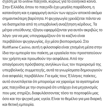
σχέση με το online παιχνίδι, κυρίως για το ελληνικό κοινό.
Στην Ελλάδα, όπου το παιχνίδι έχει μεγάλη παράδοση, η
κατανόηση και η εφαρμογή αυτών των αρχών αποκτά ακόμα
σημαντικότερη βαρύτητα. Η ψυχαγωγία χρειάζεται πάντα να
να διατηρείται από τη υπερβολική αναζήτηση κέρδους. Τα
μέτρα υπεύθυνης τζόγου εφαρμόζονται για αυτόν ακριβώς το
λόγο: για να μας υπογραμμίζουν ότι το καζίνο είναι
περιβάλλον ψυχαγωγίας, όχι μέσο βιοπορισμού. Στο
Rollflame Casino, αυτή η φιλοσοφία είναι χτισμένη μέσα στην
ίδια την εμπειρία του παίκτη, με εργαλεία που προστατεύουν
τον χρήστη και προωθούν την ασφάλεια. Από την
απαγόρευση πρόσβασης ανηλίκων έως τον περιορισμό της
υπερβολικής συμμετοχής, αυτά τα γνωρίσματα δημιουργούν
ένα ασφαλές περιβάλλον. Για εμάς τους Έλληνες παίκτες,
αυτό συνεπάγεται ότι μπορούμε να χαρούμε τα αγαπημένα
μας παιχνίδια με την σιγουριά ότι υπάρχει ένα μηχανισμός
που μας στηρίζει, διαφυλάσσοντας τόσο το πορτοφόλι μας
όσο και την ψυχική μας υγεία. Είναι το θεμέλιο για μια διαρκή
και θετική εμπειρία.