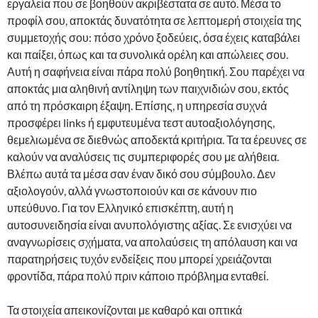
εργαλεία που σε βοηθούν ακριβέστατα σε αυτό. Μέσα το
προφίλ σου, αποκτάς δυνατότητα σε λεπτομερή στοιχεία της
συμμετοχής σου: πόσο χρόνο ξοδεύεις, όσα έχεις καταβάλει
και παίξει, όπως και τα συνολικά ορέλη και απώλειες σου.
Αυτή η σαφήνεια είναι πάρα πολύ βοηθητική. Σου παρέχει να
αποκτάς μια αληθινή αντίληψη των παιχνιδιών σου, εκτός
από τη πρόσκαιρη έξαψη. Επίσης, η υπηρεσία συχνά
προσφέρει links ή εμφυτευμένα τεστ αυτοαξιολόγησης,
θεμελιωμένα σε διεθνώς αποδεκτά κριτήρια. Τα τα έρευνες σε
καλούν να αναλύσεις τις συμπεριφορές σου με αλήθεια.
Βλέπω αυτά τα μέσα σαν έναν δικό σου σύμβουλο. Δεν
αξιολογούν, αλλά γνωστοποιούν και σε κάνουν πιο
υπεύθυνο. Για τον Ελληνικό επισκέπτη, αυτή η
αυτοσυνειδησία είναι ανυπολόγιστης αξίας. Σε ενισχύει να
αναγνωρίσεις σχήματα, να απολαύσεις τη απόλαυση και να
παρατηρήσεις τυχόν ενδείξεις που μπορεί χρειάζονται
φροντίδα, πάρα πολύ πριν κάποιο πρόβλημα ενταθεί.
Τα στοιχεία απεικονίζονται με καθαρό και οπτικά