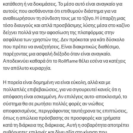
κατάθεση ή να δοκιμάσεις. Το μέσο αυτό είναι αναγκαίο για
αυτούς που αισθάνονται ότι επιθυμούν διάστημα για να
αναθεωρήσουν τη σύνδεση τους με το τζόγο. Η ύπαρξη μιας
τόσο διαυγούς και απλά προσβάσιμης λύσης μέσα στο καζίνο
δείχνει πολλά για την αφοσίωση της πλατφόρμας στην
ασφάλεια των χρηστών της. Δεν πρόκειται για κάτι δύσκολο
που πρέπει να αναζητήσεις. Είναι διακριτικώς διαθέσιμο,
παρέχοντας μια ασφαλή διέξοδο όταν είναι αναγκαίο.
Αποδεικνύει καθαρά ότι το Rollflame θέλει εσένα να κατέχεις
τον απόλυτο κυριαρχία.
Η πορεία είναι δομημένη να είναι εύκολη, αλλά και με
πολλαπλές επιβεβαιώσεις, για να σιγουρευτεί κανείς ότι η
απόφαση είναι εσκεμμένη. Αν επιλέγεις αυτο-αποκλεισμό, το
σύστημα θα σε ρωτήσει πολλές φορές αν νιώθεις
αποφασισμένος, περιγράφοντας ταυτόχρονα τις επιπτώσεις,
όπως η απώλεια πρόσβασης σε προσφορές και χρήματα
κατά τη διάρκεια της διάρκειας. Αυτή η σοβαρότητα αποτρέπει
αυθόρμητες επιλογές και δίνει αξία στο κίνηση που