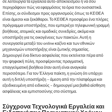
σε λειτουργία τα εργαλεία αυτο-αποκλεισμού ή να σου
περιγράψουν πώς να εφαρμόσεις τα όρια πιο ουσιαστικά.
Επίσης, οι σύνδεσμοι προς οργανισμούς όπως το ΚΕΘΕΑ
είναι άμεσοι και ξεκάθαροι. Το ΚΕΘΕΑ προσφέρει ένα πλήρες
πρόγραμμα υποστήριξης, που εμπεριέχει τηλεφωνική γραμμή
βοήθειας, ατομικές και ομαδικές συνεδρίες, ακόμα και
υποστήριξη για τις οικογένειες των παικτών. Αυτή η
συνεργασία μεταξύ του online καζίνο και των εθνικών
μηχανισμών υποστήριξης είναι ζωτικής σημασίας.
Δημιουργεί ένα δίκτυο ασφαλείας που εκτείνεται πέρα από
την ψηφιακή πύλη, προσφέροντας πραγματική,
επαγγελματική βοήθεια όταν αυτή είναι αναγκαία
περισσότερο. Για τον Έλληνα παίκτη, η γνώση ότι υπάρχει
αυτή η διπλή υποστήριξη – άμεση από την πλατφόρμα και
εξειδικευμένη από ειδικούς – δημιουργεί μια βαθιά αίσθηση
ασφάλειας και εμπιστοσύνης στο σύστημα.
Σύγχρονα Τεχνολογικά Εργαλεία και