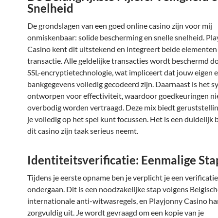
Snelheid
De grondslagen van een goed online casino zijn voor mij
onmiskenbaar: solide bescherming en snelle snelheid. Pl
Casino kent dit uitstekend en integreert beide elementen 
transactie. Alle geldelijke transacties wordt beschermd 
SSL-encryptietechnologie, wat impliceert dat jouw eigen 
bankgegevens volledig gecodeerd zijn. Daarnaast is het 
ontworpen voor effectiviteit, waardoor goedkeuringen ni
overbodig worden vertraagd. Deze mix biedt geruststelling
je volledig op het spel kunt focussen. Het is een duidelijk 
dit casino zijn taak serieus neemt.
Identiteitsverificatie: Eenmalige Sta
Tijdens je eerste opname ben je verplicht je een verificatie
ondergaan. Dit is een noodzakelijke stap volgens Belgisch
internationale anti-witwasregels, en Playjonny Casino ha
zorgvuldig uit. Je wordt gevraagd om een kopie van je