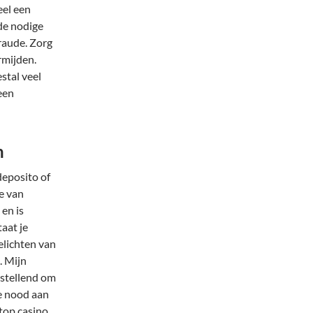
eel een
de nodige
fraude. Zorg
rmijden.
tal veel
een
n
eposito of
e van
 en is
taat je
oelichten van
. Mijn
tstellend om
de nood aan
top casino.