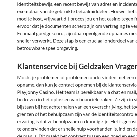
identiteitsbewijs, een recent bewijs van adres en incident
exemplaar van de gebruikte betaalmiddelen. Hoewel het 
moeite kost, vrijwaart dit proces jou en het casino tegen 
ervoor dat je documenten scherp zijn om vertraging te ve
Eenmaal goedgekeurd, zijn daaropvolgende opnames mees
sneller verwerkt. Deze stap is een cruciaal onderdeel van 
betrouwbare speelomgeving.
Klantenservice bij Geldzaken Vrage
Mocht je problemen of problemen ondervinden met een d
opname, dan kun je contact opnemen bij de klantenservic
Playjonny Casino. Het team is bereikbaar via chat en mail,
bedreven in het oplossen van financiële zaken. Ze zijn in s
bijstaan bij het achterhalen van een overschrijving, het t
grenzen of het behulpzaam zijn van de identiteitscontrole
ervaring is dat ze behulpzaam en kundig zijn. Het is gerus
te ondervinden dat er snelle hulp voorhanden is, indien 
de man is. Dit maakt het contrast tussen een goed en een 