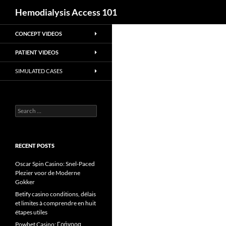
Search
Hemodialysis Access 101
Skip
CONCEPT VIDEOS
to
content
PATIENT VIDEOS
SIMULATED CASES
Search
for:
RECENT POSTS
Oscar Spin Casino: Snel‑Paced
Plezier voor de Moderne
Gokker
Betify casino conditions, délais
et limites à comprendre en huit
étapes utiles
Powbet Casino: Γρήγορα