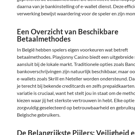
daarna van je bankinstelling of e-wallet dienst. Deze effic
verwerking bewijst waardering voor de speler en zijn mo
Een Overzicht van Beschikbare
Betaalmethodes
In België hebben spelers eigen voorkeuren wat betreft
betaalmethodes. Playjonny Casino biedt een uitgebreide s
aansluit bij de lokale markt. Traditionele opties zoals Ban
bankoverschrijvingen zijn natuurlijk beschikbaar, maar 
e-wallets zoals Skrill en Neteller worden ondersteund. D
je terecht bij bekende creditcards en zelfs prepaidkaarten
variatie is cruciaal, want het stelt jou in staat om de meth
kiezen waar jij het sterkste vertrouwen in hebt. Elke optie 
zorgvuldig geselecteerd op betrouwbaarheid en gebruik
Belgische gebruikers.
De Belangrijkste Pijlers: Veiligheid 