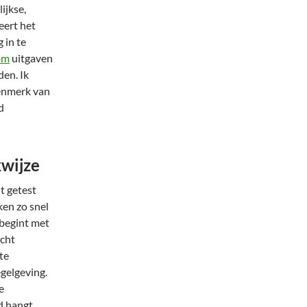
ijkse,
eert het
 in te
om
uitgaven
en. Ik
 kenmerk van
d
wijze
t getest
en zo snel
 begint met
icht
te
egelgeving.
e
d hangt