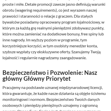
proste i miłe. Detale promocji zawsze jasno definiują warunki
obrotu (wagering requirements), co jest wyrazem naszej
prawości i staranności o relacje z graczem. Dla stałych
bywalców posiadamy opracowany program lojalnościowy, w
którym za każdą grę realnymi pieniędzmi zdobywasz punkty,
które można zamieniać na dodatkowe bonusy, free spiny lub
inne nagrody. Im wyższy poziom w programie, tym
korzystniejsze korzyści, w tym osobisty menedżer konta,
szybsze wypłaty czy ekskluzywne oferty. Szanujemy Twoją
lojalność i regularnie nagradzamy zaangażowanie.
Bezpieczeństwo i Pozwolenie: Nasz
główny Główny Priorytet
Pracujemy na podstawie uznanej międzynarodowej licencji,
która gwarantuje, że każde nasze działania są objęte ścisłemu
monitoringowi i normom. Bezpieczeństwo Twoich danych
osobowych i pieniędzy pieniężnych uznajemy z ogromną