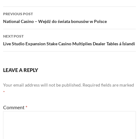
Post
PREVIOUS POST
navigation
National Casino – Wejdź do świata bonusów w Polsce
NEXT POST
Live Studio Expansion Stake Casino Multiplies Dealer Tables á Íslandi
LEAVE A REPLY
Your email address will not be published.
Required fields are marked
*
Comment
*