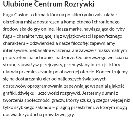
Ulubione Centrum Rozrywki
Fugu Casino to firma, która na polskim rynku zaistniała z
określoną misją: dostarczenia kompletnego i chronionego
środowiska do gry online. Nasza marka, nawiązująca do ryby
fugu – charakteryzującej się z wyjątkowości i specyficznego
charakteru – odzwierciedla nasze filozofię: zapewniamy
intensywne, niebanalne wrażenia, ale zawsze z maksymalnym
priorytetem na ochronie i nadzorze. Od pierwszego wejścia na
stronę zauważysz przejrzysty, przemyślany interfejs, który
ulatwia przemieszczanie po obszernej ofercie. Koncentrujemy
się na dostarczaniu gier od najlepszych światowych
dostawców oprogramowania, zapewniając wspaniałą jakość
grafiki, dźwięku i uczciwości rozgrywki. Jesteśmy dumni z
tworzenia społeczności graczy, którzy szukają czegoś więcej niż
tylko szybkiego zakładu – pragną przestrzeni, w którym mogą
doświadczyć ducha prawdziwej gry.