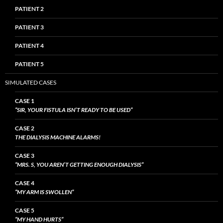
PATIENT 2
PATIENT 3
PATIENT 4
PATIENT 5
SIMULATED CASES
CASE 1
“SIR, YOUR FISTULA ISN’T READY TO BE USED”
CASE 2
THE DIALYSIS MACHINE ALARMS!
CASE 3
“MRS. S, YOU AREN’T GETTING ENOUGH DIALYSIS”
CASE 4
“MY ARM IS SWOLLEN”
CASE 5
“MY HAND HURTS”