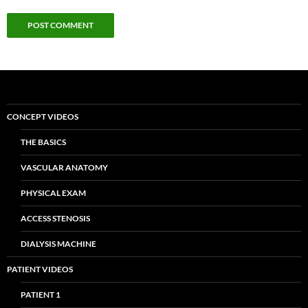
CONCEPT VIDEOS
THE BASICS
VASCULAR ANATOMY
PHYSICAL EXAM
ACCESS STENOSIS
DIALYSIS MACHINE
PATIENT VIDEOS
PATIENT 1