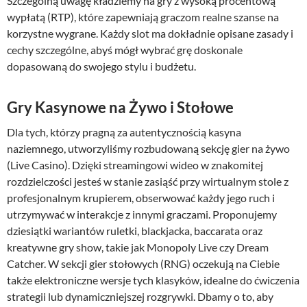
Szczególną uwagę kładziemy na gry z wysoką procentową
wypłatą (RTP), które zapewniają graczom realne szanse na
korzystne wygrane. Każdy slot ma dokładnie opisane zasady i
cechy szczególne, abyś mógł wybrać grę doskonale
dopasowaną do swojego stylu i budżetu.
Gry Kasynowe na Żywo i Stołowe
Dla tych, którzy pragną za autentycznością kasyna
naziemnego, utworzyliśmy rozbudowaną sekcję gier na żywo
(Live Casino). Dzięki streamingowi wideo w znakomitej
rozdzielczości jesteś w stanie zasiąść przy wirtualnym stole z
profesjonalnym krupierem, obserwować każdy jego ruch i
utrzymywać w interakcje z innymi graczami. Proponujemy
dziesiątki wariantów ruletki, blackjacka, baccarata oraz
kreatywne gry show, takie jak Monopoly Live czy Dream
Catcher. W sekcji gier stołowych (RNG) oczekują na Ciebie
także elektroniczne wersje tych klasyków, idealne do ćwiczenia
strategii lub dynamiczniejszej rozgrywki. Dbamy o to, aby