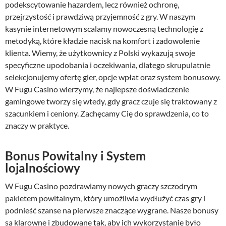
podekscytowanie hazardem, lecz również ochronę,
przejrzystość i prawdziwą przyjemność z gry. W naszym
kasynie internetowym scalamy nowoczesną technologię z
metodyką, które kładzie nacisk na komfort i zadowolenie
klienta. Wiemy, że użytkownicy z Polski wykazują swoje
specyficzne upodobania i oczekiwania, dlatego skrupulatnie
selekcjonujemy ofertę gier, opcje wpłat oraz system bonusowy.
W Fugu Casino wierzymy, że najlepsze doświadczenie
gamingowe tworzy się wtedy, gdy gracz czuje się traktowany z
szacunkiem i ceniony. Zachęcamy Cię do sprawdzenia, co to
znaczy w praktyce.
Bonus Powitalny i System
lojalnościowy
W Fugu Casino pozdrawiamy nowych graczy szczodrym
pakietem powitalnym, który umożliwia wydłużyć czas gry i
podnieść szanse na pierwsze znaczące wygrane. Nasze bonusy
są klarowne i zbudowane tak, aby ich wykorzystanie było