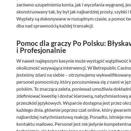
zarówno uzupełnienia konta, jak i wycofania wygranej, jes
skonstruowany tak, by był jak najbardziej prosty, szybki i
Wypłaty są dokonywane w rozsądnym czasie, a pomoc te
dba nad sprawnością każdej transakcji.
Pomoc dla graczy Po Polsku: Błyska
i Profesjonalnie
W nawet najlepszym kasynie może wystąpić wątpliwość 
okoliczność wzywająca interwencji. W Betrepublic Casino
jesteśmy zdani na siebie – otrzymujemy wykwalifikowany 
personel pomocniczy, który porozumiewa się z nami w ję
polskim. To znacząca zaleta, ponieważ umożliwia dokładn
zdefiniować kwestię i dostać klarowną, natychmiastową a
przeszkód językowych. Wsparcie dostępna jest przez okrą
każdego dnia, głównie poprzez czat online, który gwarant
najbardziej natychmiastową reakcję. Ponadto, istnieje m
kontaktu mailowo. Personel jest nie jedynie kompetentn
technicznie, ale też nastawiona na budowanie pozytywnych