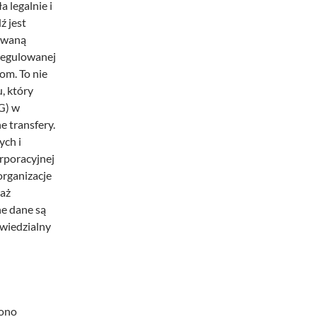
a legalnie i
ź jest
owaną
 regulowanej
m. To nie
, który
G) w
 transfery.
ych i
rporacyjnej
organizacje
waż
e dane są
owiedzialny
 ono