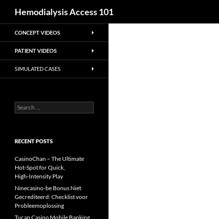
Search
Hemodialysis Access 101
Skip
CONCEPT VIDEOS
to
content
PATIENT VIDEOS
SIMULATED CASES
Search
for:
RECENT POSTS
CasinoChan – The Ultimate
Hot‑Spot for Quick,
High‑Intensity Play
Ninecasino-be Bonus Niet
Gecrediteerd: Checklist voor
Probleemoplossing
Tucan Casino Mobile Banking