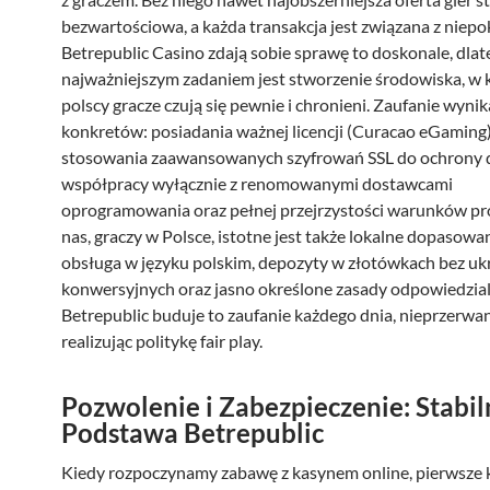
bezwartościowa, a każda transakcja jest związana z niep
Betrepublic Casino zdają sobie sprawę to doskonale, dlat
najważniejszym zadaniem jest stworzenie środowiska, w
polscy gracze czują się pewnie i chronieni. Zaufanie wynik
konkretów: posiadania ważnej licencji (Curacao eGaming)
stosowania zaawansowanych szyfrowań SSL do ochrony 
współpracy wyłącznie z renomowanymi dostawcami
oprogramowania oraz pełnej przejrzystości warunków pr
nas, graczy w Polsce, istotne jest także lokalne dopasowa
obsługa w języku polskim, depozyty w złotówkach bez uk
konwersyjnych oraz jasno określone zasady odpowiedzialn
Betrepublic buduje to zaufanie każdego dnia, nieprzerwa
realizując politykę fair play.
Pozwolenie i Zabezpieczenie: Stabil
Podstawa Betrepublic
Kiedy rozpoczynamy zabawę z kasynem online, pierwsze 