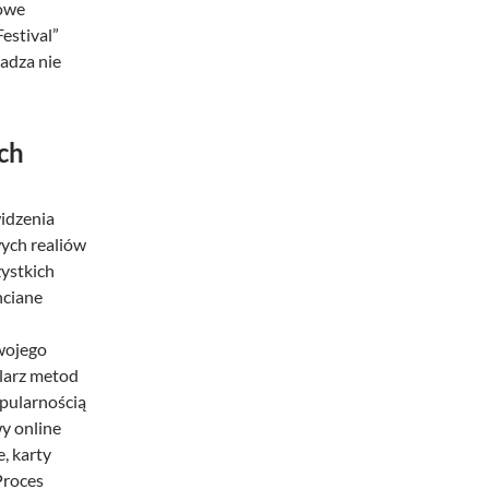
iowe
estival”
radza nie
ch
widzenia
wych realiów
ystkich
hciane
wojego
larz metod
opularnością
y online
, karty
Proces