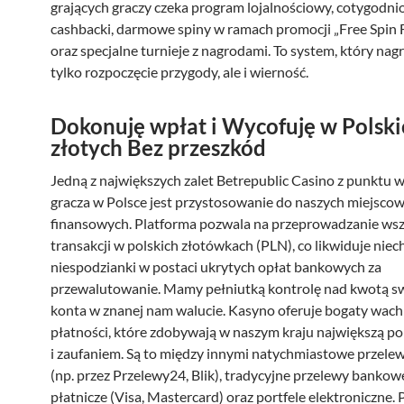
grających graczy czeka program lojalnościowy, cotygodn
cashbacki, darmowe spiny w ramach promocji „Free Spin F
oraz specjalne turnieje z nagrodami. To system, który nag
tylko rozpoczęcie przygody, ale i wierność.
Dokonuję wpłat i Wycofuję w Polski
złotych Bez przeszkód
Jedną z największych zalet Betrepublic Casino z punktu 
gracza w Polsce jest przystosowanie do naszych miejsco
finansowych. Platforma pozwala na przeprowadzanie wsz
transakcji w polskich złotówkach (PLN), co likwiduje niec
niespodzianki w postaci ukrytych opłat bankowych za
przewalutowanie. Mamy pełniutką kontrolę nad kwotą s
konta w znanej nam walucie. Kasyno oferuje bogaty wach
płatności, które zdobywają w naszym kraju największą p
i zaufaniem. Są to między innymi natychmiastowe przelew
(np. przez Przelewy24, Blik), tradycyjne przelewy bankowe
płatnicze (Visa, Mastercard) oraz portfele elektroniczne. 