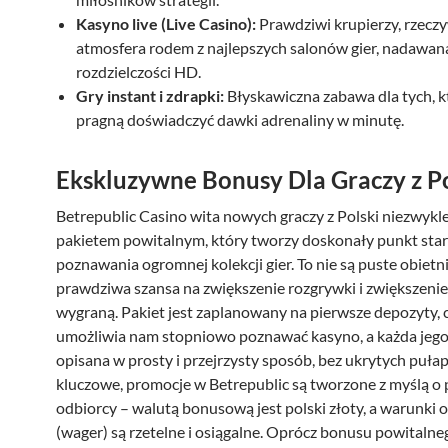
Kasyno live (Live Casino):
Prawdziwi krupierzy, rzeczyw
atmosfera rodem z najlepszych salonów gier, nadawan
rozdzielczości HD.
Gry instant i zdrapki:
Błyskawiczna zabawa dla tych, k
pragną doświadczyć dawki adrenaliny w minutę.
Ekskluzywne Bonusy Dla Graczy z Po
Betrepublic Casino wita nowych graczy z Polski niezwykl
pakietem powitalnym, który tworzy doskonały punkt sta
poznawania ogromnej kolekcji gier. To nie są puste obietni
prawdziwa szansa na zwiększenie rozgrywki i zwiększenie
wygraną. Pakiet jest zaplanowany na pierwsze depozyty, 
umożliwia nam stopniowo poznawać kasyno, a każda jego 
opisana w prosty i przejrzysty sposób, bez ukrytych puła
kluczowe, promocje w Betrepublic są tworzone z myślą o
odbiorcy – walutą bonusową jest polski złoty, a warunki 
(wager) są rzetelne i osiągalne. Oprócz bonusu powitalneg