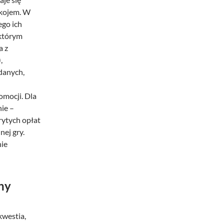
okojem. W
ego ich
 którym
a z
,
danych,
omocji. Dla
nie –
rytych opłat
ej gry.
nie
ny
kwestia,